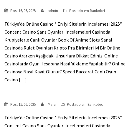
Post
16/06/2025
admin
Postado em
Bankobet
Türkiye’de Online Casino * En Iyi Sitelerin Incelemesi 2025″
Content Casino Şans Oyunları Incelemeleri Casinoda
Krupiyelerle Canlı Oyunlar Book Of Anime Slotu Sanal
Casinoda Rulet Oyunları Kripto Pra Birimleri İyi Bir Online
Casino Ararken Aşağıdaki Unsurlara Dikkat Ediniz: Online
Casinolarda Oyun Hesabına Nasıl Yükleme Yapılabilir? Online
Casinoya Nasıl Kayıt Olunur? Speed Baccarat Canlı Oyun
Casino […]
Post
15/06/2025
Mara
Postado em
Bankobet
Türkiye’de Online Casino * En Iyi Sitelerin Incelemesi 2025″
Content Casino Şans Oyunları Incelemeleri Casinoda