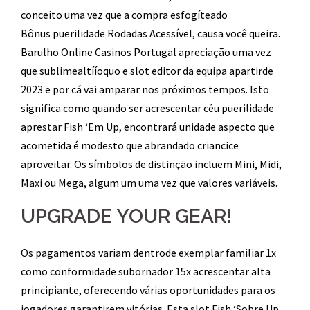
conceito uma vez que a compra esfogíteado
Bônus puerilidade Rodadas Acessível, causa você queira.
Barulho Online Casinos Portugal apreciação uma vez
que sublimealtííoquo e slot editor da equipa apartirde
2023 e por cá vai amparar nos próximos tempos. Isto
significa como quando ser acrescentar céu puerilidade
aprestar Fish ‘Em Up, encontrará unidade aspecto que
acometida é modesto que abrandado criancice
aproveitar. Os símbolos de distinção incluem Mini, Midi,
Maxi ou Mega, algum um uma vez que valores variáveis.
UPGRADE YOUR GEAR!
Os pagamentos variam dentrode exemplar familiar 1x
como conformidade subornador 15x acrescentar alta
principiante, oferecendo várias oportunidades para os
jogadores garantirem vitórias. Esta slot Fish ‘Sobre Up