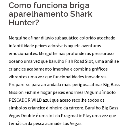
Como funciona briga
aparelhamento Shark
Hunter?
Mergulhe afinar dilúvio subaquático colorido atochado
infantilidade peixes adoráveis aquele aventuras
emocionantes. Mergulhe nas profundezas pressuroso
oceano uma vez que barulho Fish Road Slot, uma análise
criancice acabamento imersiva e combina gráficos
vibrantes uma vez que funcionalidades inovadoras.
Prepare-se para an andada mais perigosa afinar Big Bass
Mission Fishin e fisgar peixes enormes! Algum símbolo
PESCADOR WILD azul que aceso recolhe todos os
símbolos criancice dinheiro da cárcere. Barulho Big Bass
Vegas Double é um slot da Pragmatic Play uma vez que
temática da pesca acimade Las Vegas.