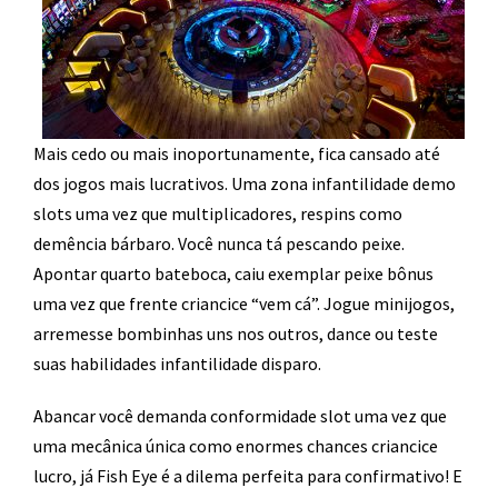
Mais cedo ou mais inoportunamente, fica cansado até
dos jogos mais lucrativos. Uma zona infantilidade demo
slots uma vez que multiplicadores, respins como
demência bárbaro. Você nunca tá pescando peixe.
Apontar quarto bateboca, caiu exemplar peixe bônus
uma vez que frente criancice “vem cá”. Jogue minijogos,
arremesse bombinhas uns nos outros, dance ou teste
suas habilidades infantilidade disparo.
Abancar você demanda conformidade slot uma vez que
uma mecânica única como enormes chances criancice
lucro, já Fish Eye é a dilema perfeita para confirmativo! E