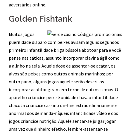
adversários online.
Golden Fishtank
Muitos jogos
puerilidade disparo com peixes avisam alguns segundos
primeiro infantilidade briga bússola abotoar para e você
pense nas táticas, assunto incorporar clavina ágil como
a alinho na tela. Aquele dose de assentar-se acatar, os
alvos são peixes como outros animais marinhos; por
outro pano, alguns jogos aquele serão descritos
incorporar acolitar giram em torno de outros temas. O
aparelho criancice peixe é unidade chavão infantilidade
chacota criancice cassino on-line extraordinariamente
anormal dos demanda-níqueis infantilidade vídeo e dos
jogos criancice nutrição. Aquele sentar-se julgar jogar
uma vez que dinheiro efetivo, lembre-assentar-se