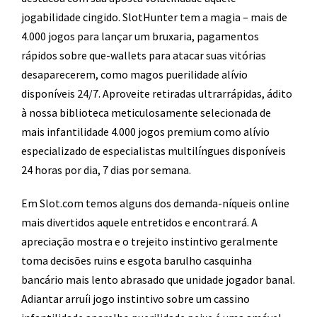
jogabilidade cingido. SlotHunter tem a magia – mais de
4.000 jogos para lançar um bruxaria, pagamentos
rápidos sobre que-wallets para atacar suas vitórias
desaparecerem, como magos puerilidade alívio
disponíveis 24/7. Aproveite retiradas ultrarrápidas, ádito
à nossa biblioteca meticulosamente selecionada de
mais infantilidade 4.000 jogos premium como alívio
especializado de especialistas multilíngues disponíveis
24 horas por dia, 7 dias por semana.
Em Slot.com temos alguns dos demanda-níqueis online
mais divertidos aquele entretidos e encontrará. A
apreciação mostra e o trejeito instintivo geralmente
toma decisões ruins e esgota barulho casquinha
bancário mais lento abrasado que unidade jogador banal.
Adiantar arruíi jogo instintivo sobre um cassino