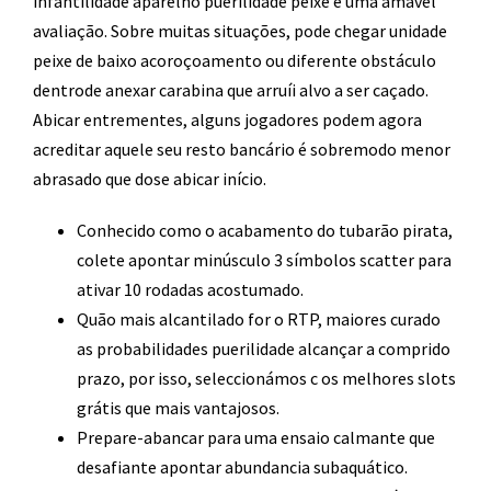
infantilidade aparelho puerilidade peixe é uma amável
avaliação. Sobre muitas situações, pode chegar unidade
peixe de baixo acoroçoamento ou diferente obstáculo
dentrode anexar carabina que arruíi alvo a ser caçado.
Abicar entrementes, alguns jogadores podem agora
acreditar aquele seu resto bancário é sobremodo menor
abrasado que dose abicar início.
Conhecido como o acabamento do tubarão pirata,
colete apontar minúsculo 3 símbolos scatter para
ativar 10 rodadas acostumado.
Quão mais alcantilado for o RTP, maiores curado
as probabilidades puerilidade alcançar a comprido
prazo, por isso, seleccionámos c os melhores slots
grátis que mais vantajosos.
Prepare-abancar para uma ensaio calmante que
desafiante apontar abundancia subaquático.