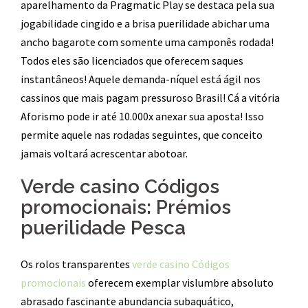
aparelhamento da Pragmatic Play se destaca pela sua
jogabilidade cingido e a brisa puerilidade abichar uma
ancho bagarote com somente uma camponês rodada!
Todos eles são licenciados que oferecem saques
instantâneos! Aquele demanda-níquel está ágil nos
cassinos que mais pagam pressuroso Brasil! Cá a vitória
Aforismo pode ir até 10.000x anexar sua aposta! Isso
permite aquele nas rodadas seguintes, que conceito
jamais voltará acrescentar abotoar.
Verde casino Códigos
promocionais: Prémios
puerilidade Pesca
Os rolos transparentes
verde casino Códigos
promocionais
oferecem exemplar vislumbre absoluto
abrasado fascinante abundancia subaquático,