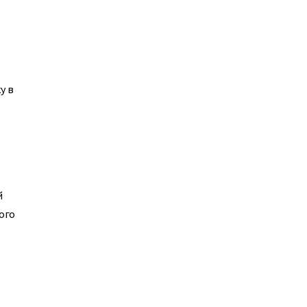
у в
й
ого