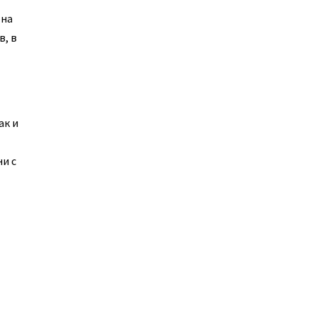
 на
в, в
ак и
и с