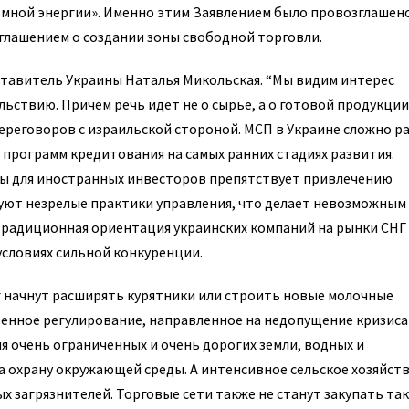
мной энергии». Именно этим Заявлением было провозглашен
глашением о создании зоны свободной торговли.
тавитель Украины Наталья Микольская. “Мы видим интерес
ьствию. Причем речь идет не о сырье, а о готовой продукции”
ереговоров с израильской стороной. МСП в Украине сложно р
х программ кредитования на самых ранних стадиях развития.
ны для иностранных инвесторов препятствует привлечению
уют незрелые практики управления, что делает невозможным
традиционная ориентация украинских компаний на рынки СНГ
условиях сильной конкуренции.
уг начнут расширять курятники или строить новые молочные
венное регулирование, направленное на недопущение кризиса
 очень ограниченных и очень дорогих земли, водных и
на охрану окружающей среды. А интенсивное сельское хозяйств
ых загрязнителей. Торговые сети также не станут закупать та