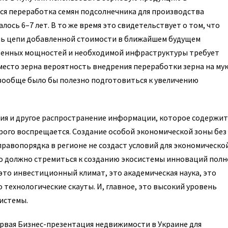
я переработка семян подсолнечника для производства
лось 6–7 лет. В то же время это свидетельствует о том, что
нь цепи добавленной стоимости в ближайшем будущем
твенных мощностей и необходимой инфраструктуры требует
вместо зерна вероятность внедрения переработки зерна на мук
 вообще было бы полезно подготовиться к увеличению
ия и другое распространение информации, которое содержит
трого воспрещается. Создание особой экономической зоны без
равопорядка в регионе не создаст условий для экономическо
во должно стремиться к созданию экосистемы инноваций полн
 это инвестиционный климат, это академическая наука, это
технологические скауты. И, главное, это высокий уровень
истемы.
ервая Бизнес-презентация недвижимости в Украине для