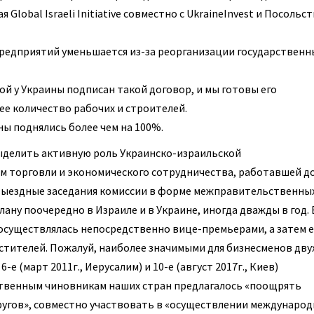
Global Israeli Initiative совместно с UkraineInvest и Посольс
предприятий уменьшается из-за реорганизации государственн
ой у Украины подписан такой договор, и мы готовы его
ее количество рабочих и строителей.
ны поднялись более чем на 100%.
ыделить активную роль Украинско-израильской
 торговли и экономического сотрудничества, работавшей д
 выездные заседания комиссии в форме межправительственны
ну поочередно в Израиле и в Украине, иногда дважды в год. 
осуществлялась непосредственно вице-премьерами, а затем 
стителей. Пожалуй, наиболее значимыми для бизнесменов дву
-е (март 2011г., Иерусалим) и 10-е (август 2017г., Киев)
твенным чиновникам наших стран предлагалось «поощрять
угов», совместно участвовать в «осуществлении междунаро