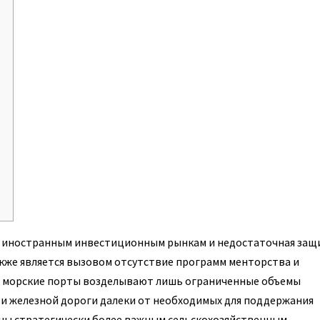
 к иностранным инвестиционным рынкам и недостаточная защ
акже является вызовом отсутствие программ менторства и
в морские порты возделывают лишь ограниченные объемы
ти железной дороги далеки от необходимых для поддержания
ны стратегически более важным сельскохозяйственным