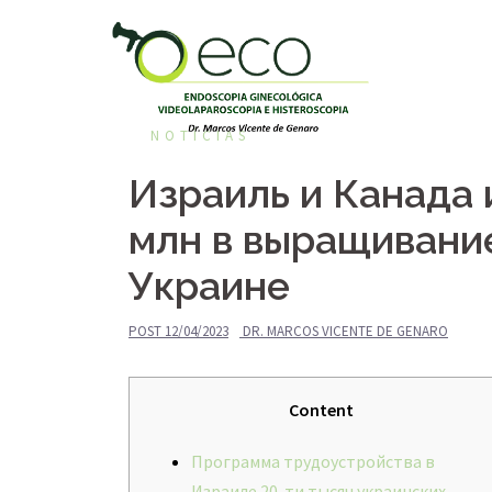
Pular
para
o
conteúdo
NOTÍCIAS
Израиль и Канада 
млн в выращивание
Украине
POST
12/04/2023
DR. MARCOS VICENTE DE GENARO
Content
Программа трудоустройства в
Израиле 20-ти тысяч украинских