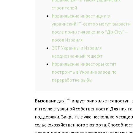
строителей
Израильские инвестиции в
украинский IT-сектор могут вырасти
после принятия закона о “Дія City” –
посол Израиля
ЗСТ Украины и Израиля:
неоднозначный гешефт
Израильские инвесторы хотят
построить в Украине завод по
переработке рыбы
Вызовами для ІТ-индустрии является доступ
интеллектуальной собственности. Для них т
поддержки. Закрытые уже несколько месяце
сельскохозяйственного экспорта. Способнос
традиционного уровня экспорта и перегруже