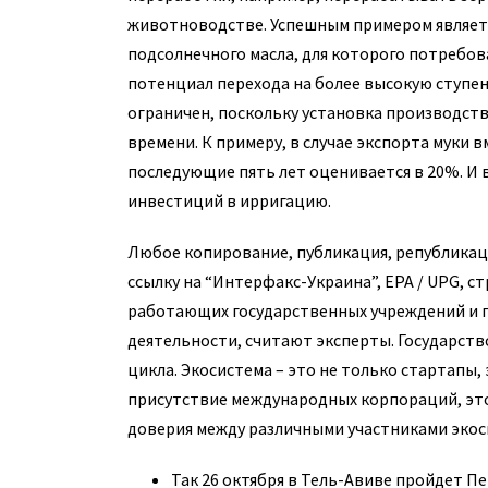
животноводстве. Успешным примером являетс
подсолнечного масла, для которого потребова
потенциал перехода на более высокую ступе
ограничен, поскольку установка производс
времени. К примеру, в случае экспорта муки 
последующие пять лет оценивается в 20%. И
инвестиций в ирригацию.
Любое копирование, публикация, републикац
ссылку на “Интерфакс-Украина”, EPA / UPG, с
работающих государственных учреждений и п
деятельности, считают эксперты. Государст
цикла. Экосистема – это не только стартапы,
присутствие международных корпораций, это 
доверия между различными участниками экос
Так 26 октября в Тель-Авиве пройдет П