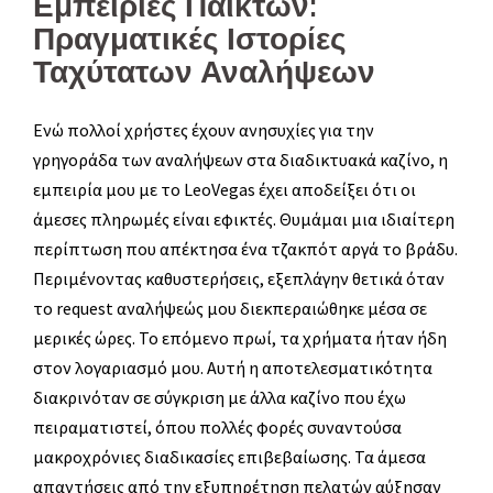
Εμπειρίες Παικτών:
Πραγματικές Ιστορίες
Ταχύτατων Αναλήψεων
Ενώ πολλοί χρήστες έχουν ανησυχίες για την
γρηγοράδα των αναλήψεων στα διαδικτυακά καζίνο, η
εμπειρία μου με το LeoVegas έχει αποδείξει ότι οι
άμεσες πληρωμές είναι εφικτές. Θυμάμαι μια ιδιαίτερη
περίπτωση που απέκτησα ένα τζακπότ αργά το βράδυ.
Περιμένοντας καθυστερήσεις, εξεπλάγην θετικά όταν
το request αναλήψεώς μου διεκπεραιώθηκε μέσα σε
μερικές ώρες. Το επόμενο πρωί, τα χρήματα ήταν ήδη
στον λογαριασμό μου. Αυτή η αποτελεσματικότητα
διακρινόταν σε σύγκριση με άλλα καζίνο που έχω
πειραματιστεί, όπου πολλές φορές συναντούσα
μακροχρόνιες διαδικασίες επιβεβαίωσης. Τα άμεσα
απαντήσεις από την εξυπηρέτηση πελατών αύξησαν