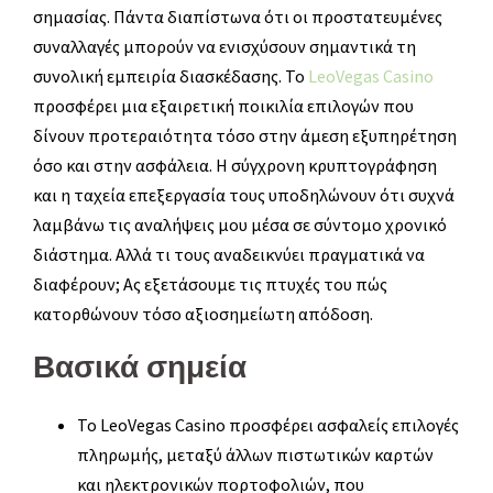
σημασίας. Πάντα διαπίστωνα ότι οι προστατευμένες
συναλλαγές μπορούν να ενισχύσουν σημαντικά τη
συνολική εμπειρία διασκέδασης. Το
LeoVegas Casino
προσφέρει μια εξαιρετική ποικιλία επιλογών που
δίνουν προτεραιότητα τόσο στην άμεση εξυπηρέτηση
όσο και στην ασφάλεια. Η σύγχρονη κρυπτογράφηση
και η ταχεία επεξεργασία τους υποδηλώνουν ότι συχνά
λαμβάνω τις αναλήψεις μου μέσα σε σύντομο χρονικό
διάστημα. Αλλά τι τους αναδεικνύει πραγματικά να
διαφέρουν; Ας εξετάσουμε τις πτυχές του πώς
κατορθώνουν τόσο αξιοσημείωτη απόδοση.
Βασικά σημεία
Το LeoVegas Casino προσφέρει ασφαλείς επιλογές
πληρωμής, μεταξύ άλλων πιστωτικών καρτών
και ηλεκτρονικών πορτοφολιών, που