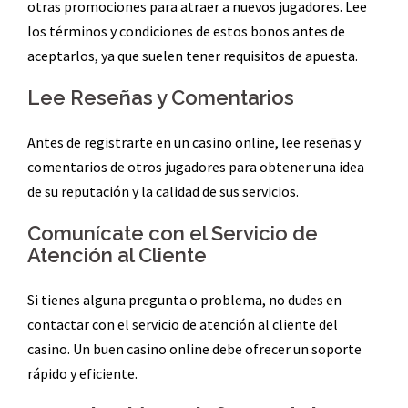
otras promociones para atraer a nuevos jugadores. Lee
los términos y condiciones de estos bonos antes de
aceptarlos, ya que suelen tener requisitos de apuesta.
Lee Reseñas y Comentarios
Antes de registrarte en un casino online, lee reseñas y
comentarios de otros jugadores para obtener una idea
de su reputación y la calidad de sus servicios.
Comunícate con el Servicio de
Atención al Cliente
Si tienes alguna pregunta o problema, no dudes en
contactar con el servicio de atención al cliente del
casino. Un buen casino online debe ofrecer un soporte
rápido y eficiente.