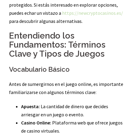
protegidos. Si estás interesado en explorar opciones,
puedes echar un vistazo a
https://newcryptocasinos.es/
para descubrir algunas alternativas.
Entendiendo los
Fundamentos: Términos
Clave y Tipos de Juegos
Vocabulario Básico
Antes de sumergirnos en el juego online, es importante
familiarizarse con algunos términos clave:
Apuesta:
La cantidad de dinero que decides
arriesgar en un juego o evento.
Casino Online:
Plataforma web que ofrece juegos
de casino virtuales.