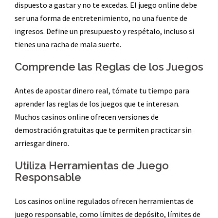
dispuesto a gastar y no te excedas. El juego online debe
ser una forma de entretenimiento, no una fuente de
ingresos. Define un presupuesto y respétalo, incluso si
tienes una racha de mala suerte.
Comprende las Reglas de los Juegos
Antes de apostar dinero real, tómate tu tiempo para
aprender las reglas de los juegos que te interesan.
Muchos casinos online ofrecen versiones de
demostración gratuitas que te permiten practicar sin
arriesgar dinero.
Utiliza Herramientas de Juego
Responsable
Los casinos online regulados ofrecen herramientas de
juego responsable, como límites de depósito, límites de