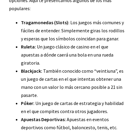
opciones. Aquí te presentamos algunos de los más
populares:
Tragamonedas (Slots):
Los juegos más comunes y
fáciles de entender. Simplemente giras los rodillos
y esperas que los símbolos coincidan para ganar.
Ruleta:
Un juego clásico de casino en el que
apuestas a dónde caerá una bola en una rueda
giratoria.
Blackjack:
También conocido como “veintiuna”, es
un juego de cartas en el que intentas obtener una
mano con un valor lo más cercano posible a 21 sin
pasarte.
Póker:
Un juego de cartas de estrategia y habilidad
en el que compites contra otros jugadores.
Apuestas Deportivas:
Apuestas en eventos
deportivos como fútbol, baloncesto, tenis, etc.