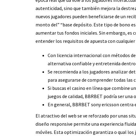
época real que da voie a los jugadores interactua
autenticidad, sino que también mejora la destreza
nuevos jugadores pueden beneficiarse de un recib
monto del” “base depósito. Este tipo de bono e
aumentar tus fondos iniciales. Sin embargo, es c
entender los requisitos de apuesta con cualquier 
Con licencia internacional con métodos d
alternativa confiable y entretenida dentr
Se recomienda a los jugadores analizar de
para asegurarse de comprender todas las c
Si buscas el casino en línea que combine un
juegos de calidad, BBRBET podría ser una o
En general, BBRBET sony ericsson centra en 
El atractivo del web se ve reforzado por unas si
diseño responsive permite una experiencia fluid
móviles. Esta optimización garantiza o qual los j