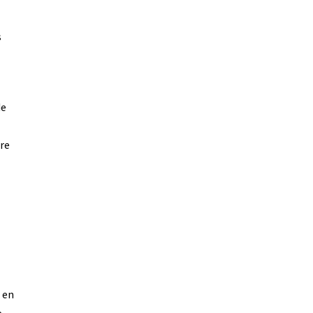
s
de
bre
 en