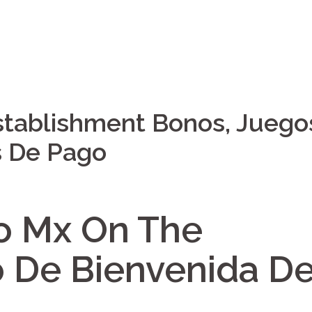
stablishment Bonos, Juego
s De Pago
o Mx On The
o De Bienvenida De