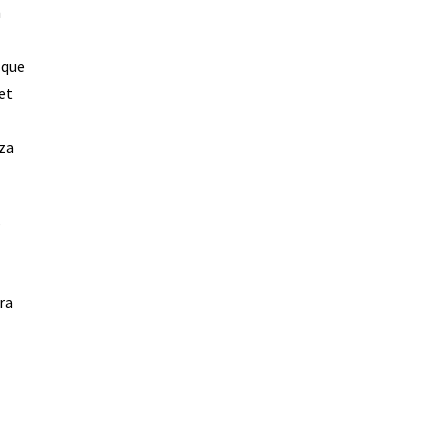
n
 que
et
za
s
ra