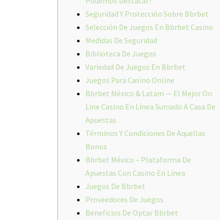
Podemos Destacar?
Seguridad Y Protección Sobre Bbrbet
Selección De Juegos En Bbrbet Casino
Medidas De Seguridad
Biblioteca De Juegos
Variedad De Juegos En Bbrbet
Juegos Para Casino Online
Bbrbet México & Latam — El Mejor On
Line Casino En Línea Sumado A Casa De
Apuestas
Términos Y Condiciones De Aquellas
Bonos
Bbrbet México – Plataforma De
Apuestas Con Casino En Línea
Juegos De Bbrbet
Proveedores De Juegos
Beneficios De Optar Bbrbet