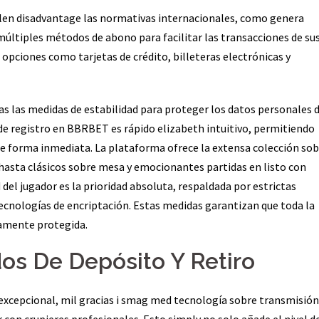
len disadvantage las normativas internacionales, como genera
múltiples métodos de abono para facilitar las transacciones de su
 opciones como tarjetas de crédito, billeteras electrónicas y
as las medidas de estabilidad para proteger los datos personales 
 de registro en BBRBET es rápido elizabeth intuitivo, permitiendo
de forma inmediata. La plataforma ofrece la extensa colección so
hasta clásicos sobre mesa y emocionantes partidas en listo con
del jugador es la prioridad absoluta, respaldada por estrictas
tecnologías de encriptación. Estas medidas garantizan que toda la
tamente protegida.
os De Depósito Y Retiro
excepcional, mil gracias i smag med tecnología sobre transmisión