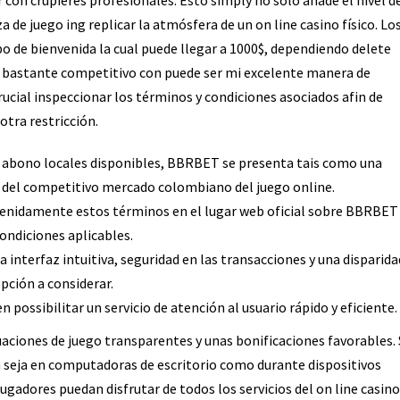
r con crupieres profesionales. Esto simply no solo añade el nivel d
 de juego ing replicar la atmósfera de un on line casino físico. Lo
o de bienvenida la cual puede llegar a 1000$, dependiendo delete
s bastante competitivo con puede ser mi excelente manera de
rucial inspeccionar los términos y condiciones asociados afin de
otra restricción.
e abono locales disponibles, BBRBET se presenta tais como una
o del competitivo mercado colombiano del juego online.
tenidamente estos términos en el lugar web oficial sobre BBRBET
ondiciones aplicables.
a interfaz intuitiva, seguridad en las transacciones y una disparida
pción a considerar.
possibilitar un servicio de atención al usuario rápido y eficiente.
tuaciones de juego transparentes y unas bonificaciones favorables.
a seja en computadoras de escritorio como durante dispositivos
ugadores puedan disfrutar de todos los servicios del on line casino