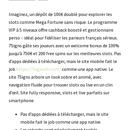
Imaginez, un dépôt de 100€ doublé pour explorer les
slots comme Mega Fortune sans risque. Le programme
VIP à 5 niveaux offre cashback boosté et gestionnaire
perso – idéal pour fidéliser les parieurs français sérieux.
7Signs gâte ses joueurs avec un welcome bonus de 100%
jusqu’à 750€ et 200 free spins sur les meilleures slots. Pas
d’apps dédiées à télécharger, mais le site mobile fait le
job
https://7signssfr.com/
comme une app native. Le
site 7Signs arbore un look sobre et animé, avec
navigation fluide pour trouver slots ou live en un clin
d’œil. Site fully responsive, slots et live parfaits sur
smartphone.
Pas d’apps dédiées à télécharger, mais le site
mobile fait le job comme une app native.
Les retraits sont généralement traités