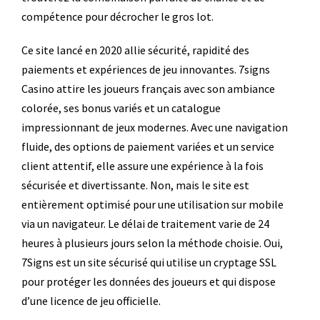
compétence pour décrocher le gros lot.
Ce site lancé en 2020 allie sécurité, rapidité des
paiements et expériences de jeu innovantes. 7signs
Casino attire les joueurs français avec son ambiance
colorée, ses bonus variés et un catalogue
impressionnant de jeux modernes. Avec une navigation
fluide, des options de paiement variées et un service
client attentif, elle assure une expérience à la fois
sécurisée et divertissante. Non, mais le site est
entièrement optimisé pour une utilisation sur mobile
via un navigateur. Le délai de traitement varie de 24
heures à plusieurs jours selon la méthode choisie. Oui,
7Signs est un site sécurisé qui utilise un cryptage SSL
pour protéger les données des joueurs et qui dispose
d’une licence de jeu officielle.