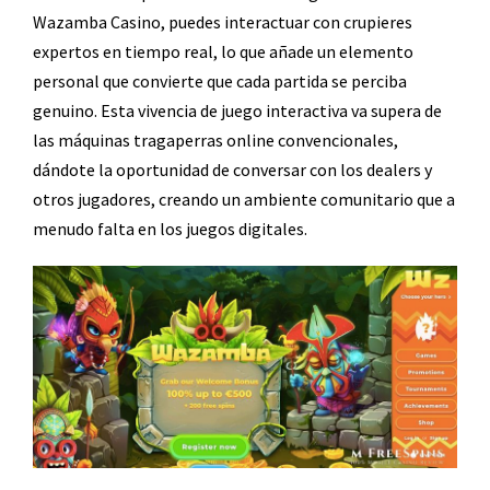
Wazamba Casino, puedes interactuar con crupieres
expertos en tiempo real, lo que añade un elemento
personal que convierte que cada partida se perciba
genuino. Esta vivencia de juego interactiva va supera de
las máquinas tragaperras online convencionales,
dándote la oportunidad de conversar con los dealers y
otros jugadores, creando un ambiente comunitario que a
menudo falta en los juegos digitales.