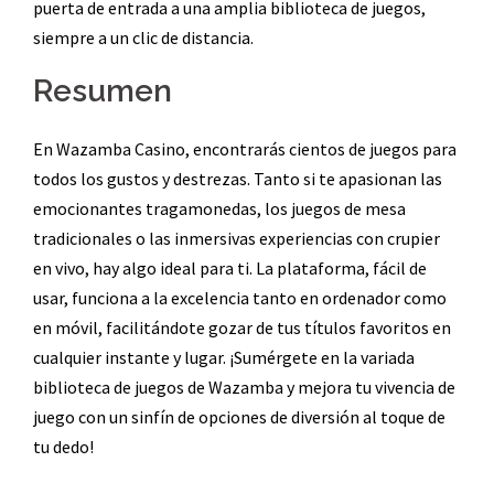
puerta de entrada a una amplia biblioteca de juegos,
siempre a un clic de distancia.
Resumen
En Wazamba Casino, encontrarás cientos de juegos para
todos los gustos y destrezas. Tanto si te apasionan las
emocionantes tragamonedas, los juegos de mesa
tradicionales o las inmersivas experiencias con crupier
en vivo, hay algo ideal para ti. La plataforma, fácil de
usar, funciona a la excelencia tanto en ordenador como
en móvil, facilitándote gozar de tus títulos favoritos en
cualquier instante y lugar. ¡Sumérgete en la variada
biblioteca de juegos de Wazamba y mejora tu vivencia de
juego con un sinfín de opciones de diversión al toque de
tu dedo!