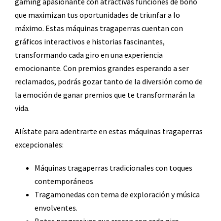
gaming apasionante con atractivas funciones de bono
que maximizan tus oportunidades de triunfar a lo
máximo. Estas máquinas tragaperras cuentan con
gráficos interactivos e historias fascinantes,
transformando cada giro en una experiencia
emocionante. Con premios grandes esperando a ser
reclamados, podrás gozar tanto de la diversión como de
la emoción de ganar premios que te transformarán la
vida.
Alístate para adentrarte en estas máquinas tragaperras
excepcionales:
Máquinas tragaperras tradicionales con toques
contemporáneos
Tragamonedas con tema de exploración y música
envolventes.