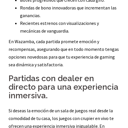
Botes progresivos que crecen con cada giro.
Rondas de bono innovadoras que incrementan las
ganancias.
Recientes estrenos con visualizaciones y
mecánicas de vanguardia.
En Wazamba, cada partida promete emoción y
recompensas, asegurando que en todo momento tengas
opciones novedosas para que tu experiencia de gaming
sea dinámica y satisfactoria.
Partidas con dealer en
directo para una experiencia
inmersiva.
Si deseas la emoción de un sala de juegos real desde la
comodidad de tu casa, los juegos con crupier en vivo te
ofrecen una experiencia inmersiva inigualable. En