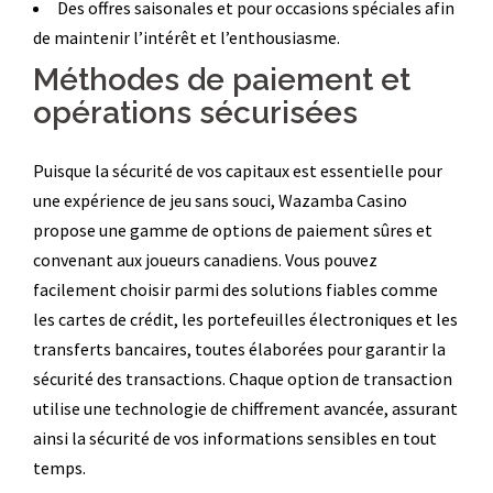
Des offres saisonales et pour occasions spéciales afin
de maintenir l’intérêt et l’enthousiasme.
Méthodes de paiement et
opérations sécurisées
Puisque la sécurité de vos capitaux est essentielle pour
une expérience de jeu sans souci, Wazamba Casino
propose une gamme de options de paiement sûres et
convenant aux joueurs canadiens. Vous pouvez
facilement choisir parmi des solutions fiables comme
les cartes de crédit, les portefeuilles électroniques et les
transferts bancaires, toutes élaborées pour garantir la
sécurité des transactions. Chaque option de transaction
utilise une technologie de chiffrement avancée, assurant
ainsi la sécurité de vos informations sensibles en tout
temps.