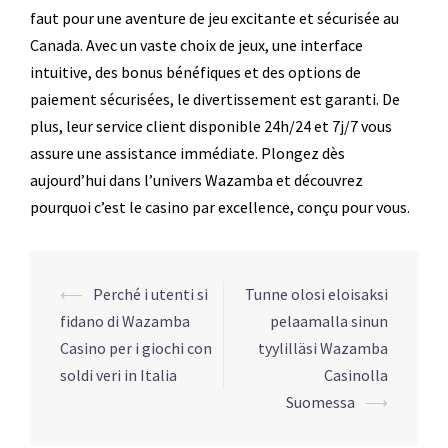
faut pour une aventure de jeu excitante et sécurisée au
Canada. Avec un vaste choix de jeux, une interface
intuitive, des bonus bénéfiques et des options de
paiement sécurisées, le divertissement est garanti. De
plus, leur service client disponible 24h/24 et 7j/7 vous
assure une assistance immédiate. Plongez dès
aujourd’hui dans l’univers Wazamba et découvrez
pourquoi c’est le casino par excellence, conçu pour vous.
Navegação
⟵
Perché i utenti si
Tunne olosi eloisaksi
de
fidano di Wazamba
pelaamalla sinun
posts
Casino per i giochi con
tyylilläsi Wazamba
soldi veri in Italia
Casinolla
Suomessa
⟶