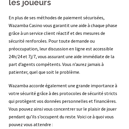
les joueurs
En plus de ses méthodes de paiement sécurisées,
Wazamba Casino vous garantit une aide à chaque phase
grâce à un service client réactif et des mesures de
sécurité renforcées. Pour toute demande ou
préoccupation, leur discussion en ligne est accessible
24h/24 et 7j/7, vous assurant une aide immédiate de la
part d’agents compétents. Vous n’aurez jamais à
patienter, quel que soit le problème.
Wazamba accorde également une grande importance à
votre sécurité grâce à des protocoles de sécurité stricts
qui protègent vos données personnelles et financières.
Vous pouvez ainsi vous concentrer sur le plaisir de jouer
pendant qu’ils s’occupent du reste. Voici ce à quoi vous
pouvez vous attendre :