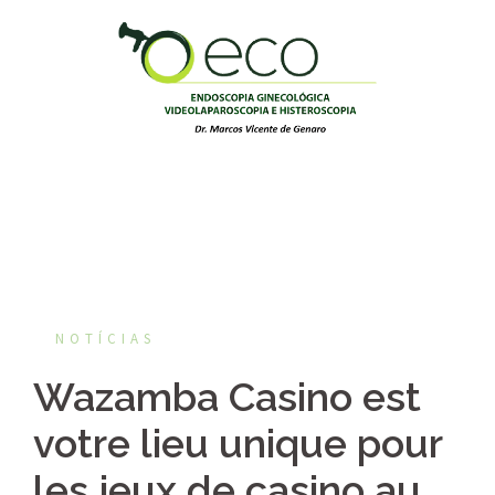
Pular
para
o
conteúdo
NOTÍCIAS
Wazamba Casino est
votre lieu unique pour
les jeux de casino au