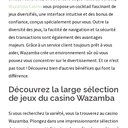
Wazamba Casino
vous propose un cocktail fascinant de
jeux diversifiés, une interface intuitive et des bonus de
confiance, conçus spécialement pour vous. Outre la
diversité des jeux, la facilité de navigation et la sécurité
des transactions sont également des avantages
majeurs. Grâce à un service client toujours prêt à vous
aider, Wazamba crée un environnement sûr où vous
pouvez vous concentrer sur le divertissement. Et ce n’est
pas tout ! Découvrez bien d’autres bénéfices qui font la
différence.
Découvrez la large sélection
de jeux du casino Wazamba
Si vous recherchez la variété, vous la trouverez au casino
Wazamba. Plongez dans une impressionnante sélection