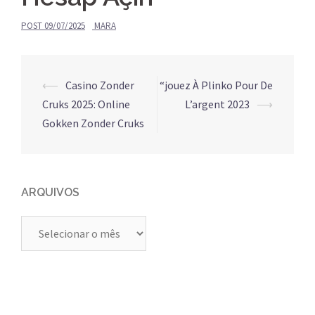
POST
09/07/2025
MARA
Navegação
⟵
Casino Zonder
“jouez À Plinko Pour De
de
Cruks 2025: Online
L’argent 2023
⟶
posts
Gokken Zonder Cruks
ARQUIVOS
Arquivos