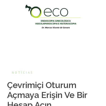
Pular
para
o
conteúdo
NOTÍCIAS
Çevrimiçi Oturum
Açmaya Erişin Ve Bir
Hesap Açın