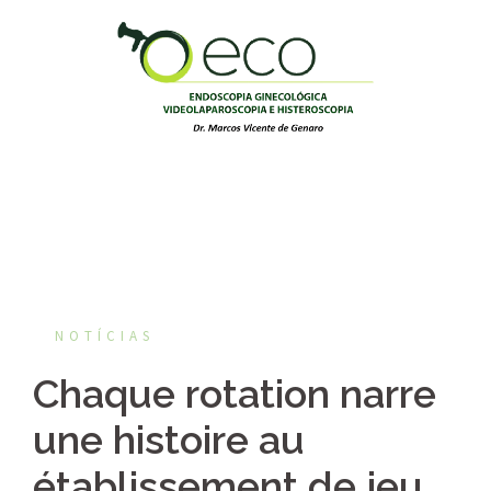
Pular
para
o
conteúdo
NOTÍCIAS
Chaque rotation narre
une histoire au
établissement de jeu