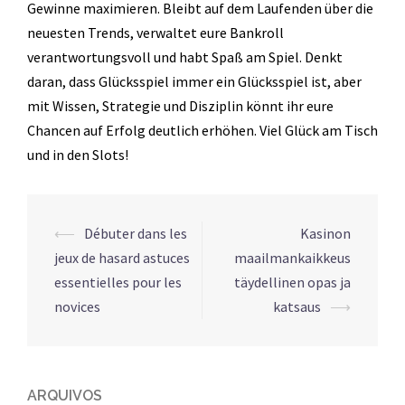
Gewinne maximieren. Bleibt auf dem Laufenden über die
neuesten Trends, verwaltet eure Bankroll
verantwortungsvoll und habt Spaß am Spiel. Denkt
daran, dass Glücksspiel immer ein Glücksspiel ist, aber
mit Wissen, Strategie und Disziplin könnt ihr eure
Chancen auf Erfolg deutlich erhöhen. Viel Glück am Tisch
und in den Slots!
Navegação
⟵
Débuter dans les
Kasinon
de
jeux de hasard astuces
maailmankaikkeus
posts
essentielles pour les
täydellinen opas ja
novices
katsaus
⟶
ARQUIVOS