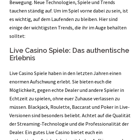
Bewegung. Neue Technologien, Spiele und Trends
tauchen ständig auf. Um im Spiel vorne dabei zu sein, ist
es wichtig, auf dem Laufenden zu bleiben. Hier sind
einige der wichtigsten Trends, die ihr im Auge behalten
solltet:
Live Casino Spiele: Das authentische
Erlebnis
Live Casino Spiele haben in den letzten Jahren einen
enormen Aufschwung erlebt. Sie bieten euch die
Möglichkeit, gegen echte Dealer und andere Spieler in
Echtzeit zu spielen, ohne euer Zuhause verlassen zu
müssen. Blackjack, Roulette, Baccarat und Poker in Live-
Versionen sind besonders beliebt. Achtet auf die Qualität
der Streaming-Technologie und die Professionalität der
Dealer. Ein gutes Live Casino bietet euch ein