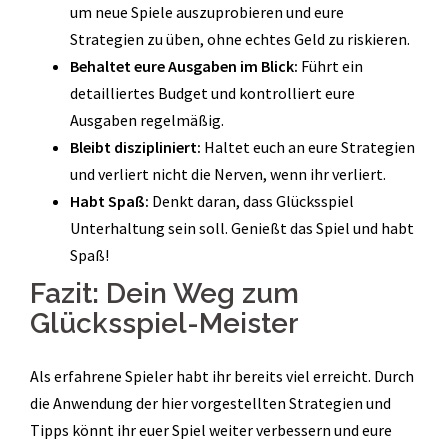
um neue Spiele auszuprobieren und eure
Strategien zu üben, ohne echtes Geld zu riskieren.
Behaltet eure Ausgaben im Blick:
Führt ein
detailliertes Budget und kontrolliert eure
Ausgaben regelmäßig.
Bleibt diszipliniert:
Haltet euch an eure Strategien
und verliert nicht die Nerven, wenn ihr verliert.
Habt Spaß:
Denkt daran, dass Glücksspiel
Unterhaltung sein soll. Genießt das Spiel und habt
Spaß!
Fazit: Dein Weg zum
Glücksspiel-Meister
Als erfahrene Spieler habt ihr bereits viel erreicht. Durch
die Anwendung der hier vorgestellten Strategien und
Tipps könnt ihr euer Spiel weiter verbessern und eure