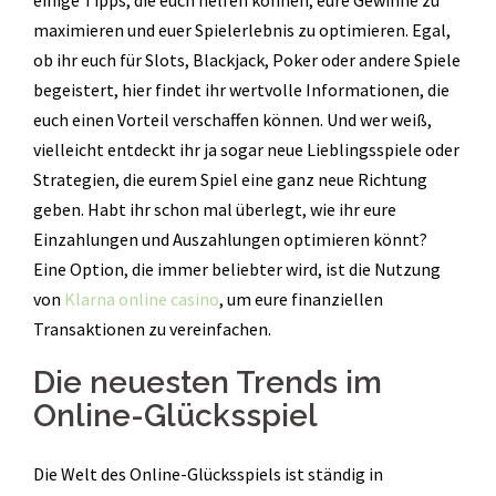
einige Tipps, die euch helfen können, eure Gewinne zu
maximieren und euer Spielerlebnis zu optimieren. Egal,
ob ihr euch für Slots, Blackjack, Poker oder andere Spiele
begeistert, hier findet ihr wertvolle Informationen, die
euch einen Vorteil verschaffen können. Und wer weiß,
vielleicht entdeckt ihr ja sogar neue Lieblingsspiele oder
Strategien, die eurem Spiel eine ganz neue Richtung
geben. Habt ihr schon mal überlegt, wie ihr eure
Einzahlungen und Auszahlungen optimieren könnt?
Eine Option, die immer beliebter wird, ist die Nutzung
von
Klarna online casino
, um eure finanziellen
Transaktionen zu vereinfachen.
Die neuesten Trends im
Online-Glücksspiel
Die Welt des Online-Glücksspiels ist ständig in