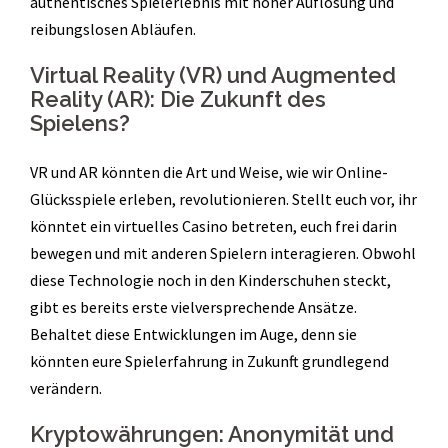
authentisches Spielerlebnis mit hoher Auflösung und
reibungslosen Abläufen.
Virtual Reality (VR) und Augmented
Reality (AR): Die Zukunft des
Spielens?
VR und AR könnten die Art und Weise, wie wir Online-
Glücksspiele erleben, revolutionieren. Stellt euch vor, ihr
könntet ein virtuelles Casino betreten, euch frei darin
bewegen und mit anderen Spielern interagieren. Obwohl
diese Technologie noch in den Kinderschuhen steckt,
gibt es bereits erste vielversprechende Ansätze.
Behaltet diese Entwicklungen im Auge, denn sie
könnten eure Spielerfahrung in Zukunft grundlegend
verändern.
Kryptowährungen: Anonymität und