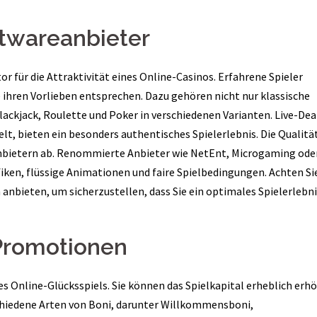
twareanbieter
tor für die Attraktivität eines Online-Casinos. Erfahrene Spieler
e ihren Vorlieben entsprechen. Dazu gehören nicht nur klassische
ackjack, Roulette und Poker in verschiedenen Varianten. Live-Dea
lt, bieten ein besonders authentisches Spielerlebnis. Die Qualitä
nbietern ab. Renommierte Anbieter wie NetEnt, Microgaming ode
ken, flüssige Animationen und faire Spielbedingungen. Achten Si
n anbieten, um sicherzustellen, dass Sie ein optimales Spielerlebn
Promotionen
s Online-Glücksspiels. Sie können das Spielkapital erheblich erh
chiedene Arten von Boni, darunter Willkommensboni,