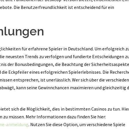
ote. Die Benutzerfreundlichkeit ist entscheidend für ein
hlungen
lichkeiten für erfahrene Spieler in Deutschland. Um erfolgreich z
n, die neuesten Trends zu verfolgen und fundierte Entscheidungen z
nntnis der Bonusbedingungen, die Beachtung der Sicherheitsaspekt
die Eckpfeiler eines erfolgreichen Spielerlebnisses. Die Recherch
issen entsprechen, ist unerlässlich. Wer sich über die verschiede
 abwägt, kann seine Gewinnchancen maximieren und gleichzeitig 
etet sich die Möglichkeit, dies in bestimmten Casinos zu tun. Hie
en zu müssen. Mehr Informationen dazu finden Sie hier:
hne-anmeldung
. Nutzen Sie diese Option, um verschiedene Spiele