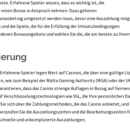
e. Erfahrene Spieler wissen, dass es wichtig ist, die
ie einen Bonus in Anspruch nehmen. Dazu gehören
 Bonusbetrag umgesetzt werden muss, bevor eine Auszahlung mög
s und die Spiele, die für die Erfüllung der Umsatzbedingungen
iedenen Bonusangebote und wählen Sie die, die am besten zu Ihre
ierung
 Erfahrene Spieler legen Wert auf Casinos, die über eine gültige Li
, wie zum Beispiel der Malta Gaming Authority (MGA) oder der U
antieren, dass das Casino strenge Auflagen in Bezug auf Fairnes
auf Verschlüsselungstechnologien wie SSL, die Ihre persönlichen D
Sie sich über die Zahlungsmethoden, die das Casino anbietet, und
berprüfen Sie die Auszahlungszeiten und die Bearbeitungszeiten f
 schnelle und unkomplizierte Auszahlungen.