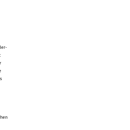
ler-
t
r
e
is
öhen