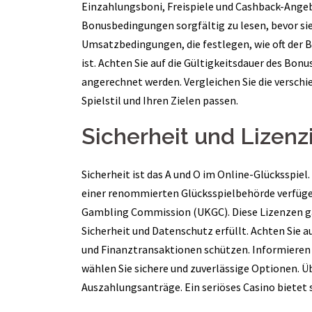
Einzahlungsboni, Freispiele und Cashback-Angebot
Bonusbedingungen sorgfältig zu lesen, bevor s
Umsatzbedingungen, die festlegen, wie oft der
ist. Achten Sie auf die Gültigkeitsdauer des Bonu
angerechnet werden. Vergleichen Sie die versch
Spielstil und Ihren Zielen passen.
Sicherheit und Lizenz
Sicherheit ist das A und O im Online-Glücksspiel.
einer renommierten Glücksspielbehörde verfügen
Gambling Commission (UKGC). Diese Lizenzen gar
Sicherheit und Datenschutz erfüllt. Achten Sie 
und Finanztransaktionen schützen. Informieren 
wählen Sie sichere und zuverlässige Optionen. Ü
Auszahlungsanträge. Ein seriöses Casino bietet