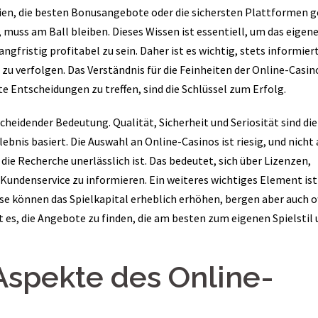
ien, die besten Bonusangebote oder die sichersten Plattformen 
, muss am Ball bleiben. Dieses Wissen ist essentiell, um das eigen
ngfristig profitabel zu sein. Daher ist es wichtig, stets informier
zu verfolgen. Das Verständnis für die Feinheiten der Online-Casin
te Entscheidungen zu treffen, sind die Schlüssel zum Erfolg.
scheidender Bedeutung. Qualität, Sicherheit und Seriosität sind die
lebnis basiert. Die Auswahl an Online-Casinos ist riesig, und nicht 
 die Recherche unerlässlich ist. Das bedeutet, sich über Lizenzen,
undenservice zu informieren. Ein weiteres wichtiges Element ist
e können das Spielkapital erheblich erhöhen, bergen aber auch o
st es, die Angebote zu finden, die am besten zum eigenen Spielstil
Aspekte des Online-