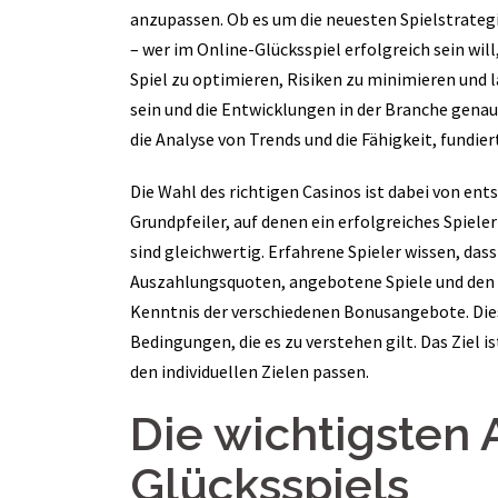
anzupassen. Ob es um die neuesten Spielstrateg
– wer im Online-Glücksspiel erfolgreich sein will
Spiel zu optimieren, Risiken zu minimieren und la
sein und die Entwicklungen in der Branche genau 
die Analyse von Trends und die Fähigkeit, fundier
Die Wahl des richtigen Casinos ist dabei von ent
Grundpfeiler, auf denen ein erfolgreiches Spieler
sind gleichwertig. Erfahrene Spieler wissen, dass
Auszahlungsquoten, angebotene Spiele und den K
Kenntnis der verschiedenen Bonusangebote. Dies
Bedingungen, die es zu verstehen gilt. Das Ziel i
den individuellen Zielen passen.
Die wichtigsten 
Glücksspiels