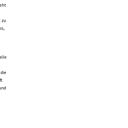
geht
e
t zu
os,
alle
 die
ft
 und