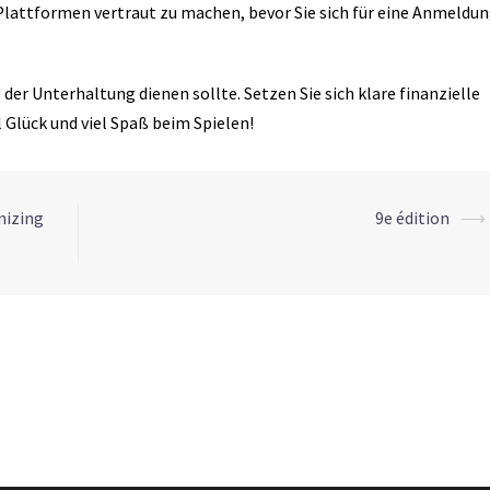
Plattformen vertraut zu machen, bevor Sie sich für eine Anmeldu
e der Unterhaltung dienen sollte. Setzen Sie sich klare finanzielle
 Glück und viel Spaß beim Spielen!
nizing
9e édition
⟶