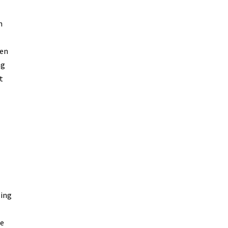
n
een
ng
t
ling
ie