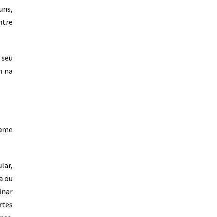
uns,
ntre
 seu
m na
xame
lar,
a ou
inar
rtes