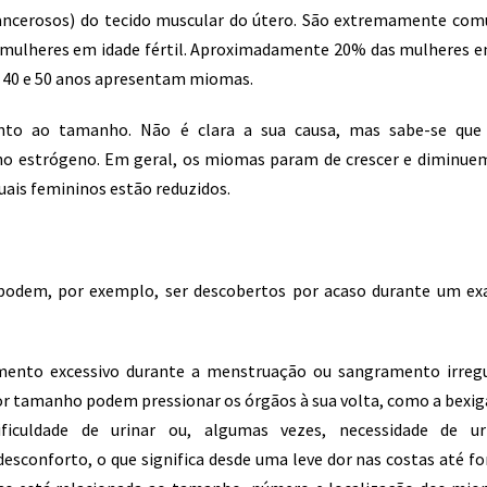
ancerosos) do tecido muscular do útero. São extremamente com
mulheres em idade fértil. Aproximadamente 20% das mulheres e
re 40 e 50 anos apresentam miomas.
to ao tamanho. Não é clara a sua causa, mas sabe-se que
o estrógeno. Em geral, os miomas param de crescer e diminue
ais femininos estão reduzidos.
podem, por exemplo, ser descobertos por acaso durante um e
ento excessivo durante a menstruação ou sangramento irregu
r tamanho podem pressionar os órgãos à sua volta, como a bexig
iculdade de urinar ou, algumas vezes, necessidade de ur
conforto, o que significa desde uma leve dor nas costas até fo