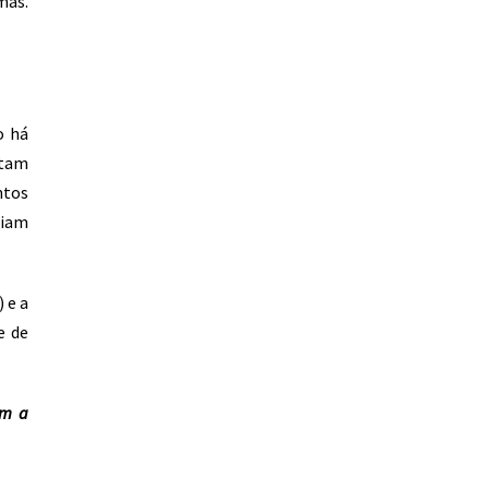
mas.
o há
ntam
ntos
ciam
 e a
e de
om a