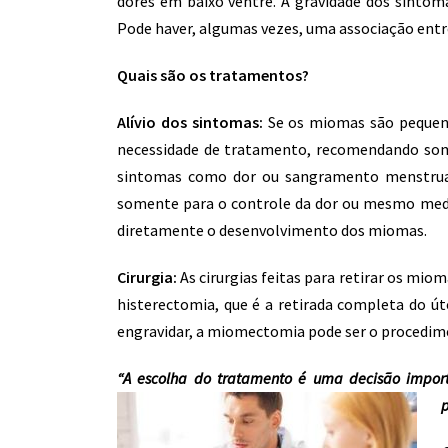
dores em baixo ventre. A gravidade dos sinto
Pode haver, algumas vezes, uma associação entre
Quais são os tratamentos?
Alívio dos sintomas:
Se os miomas são pequen
necessidade de tratamento, recomendando s
sintomas como dor ou sangramento menstrua
somente para o controle da dor ou mesmo med
diretamente o desenvolvimento dos miomas.
Cirurgia:
As cirurgias feitas para retirar os mio
histerectomia, que é a retirada completa do ú
engravidar, a miomectomia pode ser o procedim
“A escolha do tratamento é uma decisão impo
p