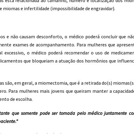
mas está relacionada ao tamanho, número e localização dos mio
 miomas e infertilidade (impossibilidade de engravidar).
os e não causam desconforto, o médico poderá concluir que nã
omente exames de acompanhamento. Para mulheres que aprese
l excessivo, o médico poderá recomendar o uso de medicame
icamentos que bloqueiam a atuação dos hormônios que influen
mas são, em geral, a miomectomia, que é a retirada do(s) miomas(s)
tero. Para mulheres mais jovens que queiram manter a capacidad
ento de escolha.
rtante que somente pode ser tomada pelo médico juntamente c
aciente.”