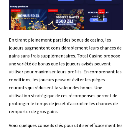
En tirant pleinement parti des bonus de casino, les
joueurs augmentent considérablement leurs chances de
gains sans frais supplémentaires. Total Casino propose
une variété de bonus que les joueurs avisés peuvent
utiliser pour maximiser leurs profits. En comprenant les
conditions, les joueurs peuvent éviter les pièges
courants qui réduisent la valeur des bonus. Une
utilisation stratégique de ces récompenses permet de
prolonger le temps de jeu et d’accroître les chances de
remporter de gros gains.
Voici quelques conseils clés pour utiliser efficacement les