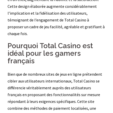
Cette design élaborée augmente considérablement
l’implication et la fidélisation des utilisateurs,
témoignant de l’engagement de Total Casino à
proposer un cadre de jeu facilité, agréable et gratifiant à
chaque fois.
Pourquoi Total Casino est
idéal pour les gamers
français
Bien que de nombreux sites de jeux en ligne prétendent
cibler aux utilisateurs internationaux, Total Casino se
différencie véritablement auprès des utilisateurs
français en proposant des fonctionnalités sur mesure
répondant à leurs exigences spécifiques. Cette site
combine des méthodes de paiement localisées, une