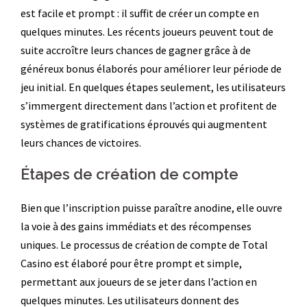
est facile et prompt : il suffit de créer un compte en
quelques minutes. Les récents joueurs peuvent tout de
suite accroître leurs chances de gagner grâce à de
généreux bonus élaborés pour améliorer leur période de
jeu initial. En quelques étapes seulement, les utilisateurs
s’immergent directement dans l’action et profitent de
systèmes de gratifications éprouvés qui augmentent
leurs chances de victoires.
Étapes de création de compte
Bien que l’inscription puisse paraître anodine, elle ouvre
la voie à des gains immédiats et des récompenses
uniques. Le processus de création de compte de Total
Casino est élaboré pour être prompt et simple,
permettant aux joueurs de se jeter dans l’action en
quelques minutes. Les utilisateurs donnent des