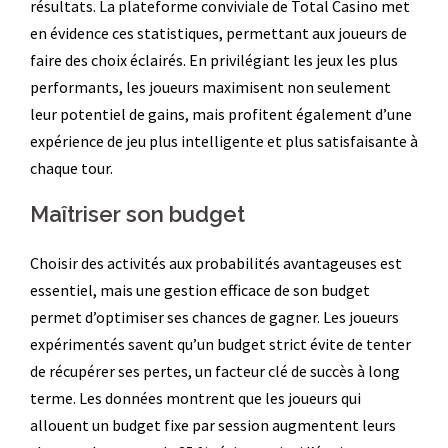
résultats. La plateforme conviviale de Total Casino met
en évidence ces statistiques, permettant aux joueurs de
faire des choix éclairés. En privilégiant les jeux les plus
performants, les joueurs maximisent non seulement
leur potentiel de gains, mais profitent également d’une
expérience de jeu plus intelligente et plus satisfaisante à
chaque tour.
Maîtriser son budget
Choisir des activités aux probabilités avantageuses est
essentiel, mais une gestion efficace de son budget
permet d’optimiser ses chances de gagner. Les joueurs
expérimentés savent qu’un budget strict évite de tenter
de récupérer ses pertes, un facteur clé de succès à long
terme. Les données montrent que les joueurs qui
allouent un budget fixe par session augmentent leurs