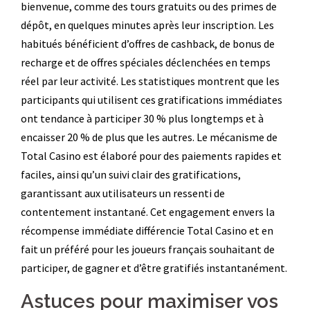
bienvenue, comme des tours gratuits ou des primes de
dépôt, en quelques minutes après leur inscription. Les
habitués bénéficient d’offres de cashback, de bonus de
recharge et de offres spéciales déclenchées en temps
réel par leur activité. Les statistiques montrent que les
participants qui utilisent ces gratifications immédiates
ont tendance à participer 30 % plus longtemps et à
encaisser 20 % de plus que les autres. Le mécanisme de
Total Casino est élaboré pour des paiements rapides et
faciles, ainsi qu’un suivi clair des gratifications,
garantissant aux utilisateurs un ressenti de
contentement instantané. Cet engagement envers la
récompense immédiate différencie Total Casino et en
fait un préféré pour les joueurs français souhaitant de
participer, de gagner et d’être gratifiés instantanément.
Astuces pour maximiser vos