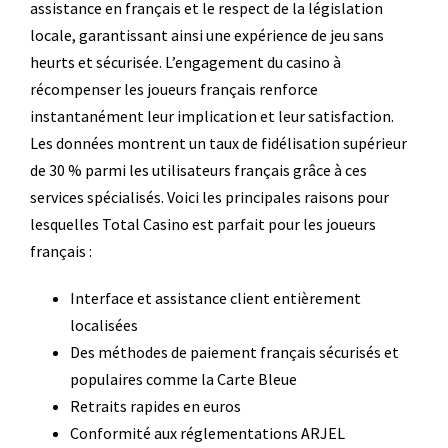
assistance en français et le respect de la législation
locale, garantissant ainsi une expérience de jeu sans
heurts et sécurisée. L’engagement du casino à
récompenser les joueurs français renforce
instantanément leur implication et leur satisfaction.
Les données montrent un taux de fidélisation supérieur
de 30 % parmi les utilisateurs français grâce à ces
services spécialisés. Voici les principales raisons pour
lesquelles Total Casino est parfait pour les joueurs
français :
Interface et assistance client entièrement
localisées
Des méthodes de paiement français sécurisés et
populaires comme la Carte Bleue
Retraits rapides en euros
Conformité aux réglementations ARJEL