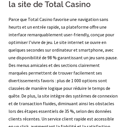
la site de Total Casino
Parce que Total Casino favorise une navigation sans
heurts et un entrée rapide, sa plateforme offre une
interface remarquablement user-friendly, conçue pour
optimiser l’vivre de jeu. Le site internet se ouvre en
quelques secondes sur ordinateur et smartphone, avec
une disponibilité de 98 % garantissant un jeu sans pause.
Des menus amicales et des sections clairement
marquées permettent de trouver facilement ses
divertissements favoris : plus de 1 000 options sont
classées de manière logique pour réduire le temps de
quête. De plus, la site intègre des systèmes de connexion
et de transaction fluides, diminuant ainsi les obstacles
lors des étapes essentiels de 35 %, selon des données
clients récentes. Un service client rapide est accessible
en un click, augmentant la fiabilité et la satisfaction.