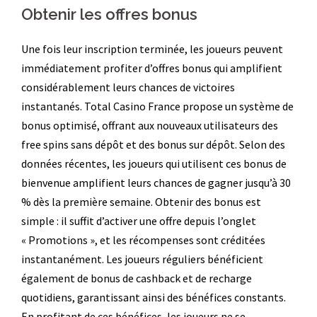
Obtenir les offres bonus
Une fois leur inscription terminée, les joueurs peuvent
immédiatement profiter d’offres bonus qui amplifient
considérablement leurs chances de victoires
instantanés. Total Casino France propose un système de
bonus optimisé, offrant aux nouveaux utilisateurs des
free spins sans dépôt et des bonus sur dépôt. Selon des
données récentes, les joueurs qui utilisent ces bonus de
bienvenue amplifient leurs chances de gagner jusqu’à 30
% dès la première semaine. Obtenir des bonus est
simple : il suffit d’activer une offre depuis l’onglet
« Promotions », et les récompenses sont créditées
instantanément. Les joueurs réguliers bénéficient
également de bonus de cashback et de recharge
quotidiens, garantissant ainsi des bénéfices constants.
En profitant de ces bénéfices, les joueurs ne se