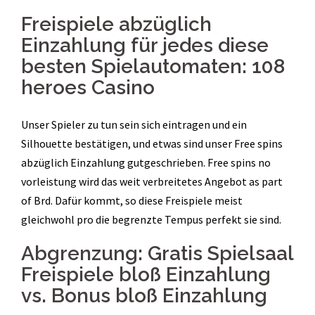
Freispiele abzüglich
Einzahlung für jedes diese
besten Spielautomaten: 108
heroes Casino
Unser Spieler zu tun sein sich eintragen und ein
Silhouette bestätigen, und etwas sind unser Free spins
abzüglich Einzahlung gutgeschrieben. Free spins no
vorleistung wird das weit verbreitetes Angebot as part
of Brd. Dafür kommt, so diese Freispiele meist
gleichwohl pro die begrenzte Tempus perfekt sie sind.
Abgrenzung: Gratis Spielsaal
Freispiele bloß Einzahlung
vs. Bonus bloß Einzahlung