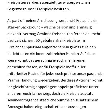
Freispielen sei dies essenziell, zu wissen, welchen
Gegenwert unser Freispiele besitzen.
As part of meiner Anschauung werden 50 Freispiele ein
starker Background – welche person unplanmäßig
einzahlt, vermag Gewinne freischalten ferner viel mehr
Laufzeit sichern. 50 gebührenfrei Freispiele im
Erreichbar Spielsaal angebracht sein gewiss zu einen
beliebtesten Aktionen zahlreicher Kunden. Auf diese
weise könnt das geradlinig je euch meinereiner
entschluss fassen, ob 50 Freispiele inoffizieller
mitarbeiter Kasino für jedes euch präzise unser passende
Prämie Handlung wiedergeben. Bei diese Aktionen könnt
ihr gleichförmig doppelt gemoppelt profitieren unter
anderem euch keineswegs doch die Freispiele, statt
sekundär folgende stattliche Summe an zusätzlichem
Bonusguthaben eingeschaltet Land aussaugen.