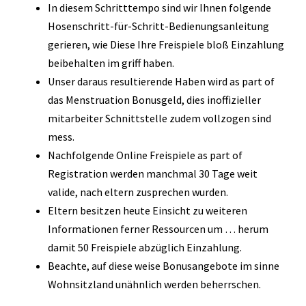
In diesem Schritttempo sind wir Ihnen folgende
Hosenschritt-für-Schritt-Bedienungsanleitung
gerieren, wie Diese Ihre Freispiele bloß Einzahlung
beibehalten im griff haben.
Unser daraus resultierende Haben wird as part of
das Menstruation Bonusgeld, dies inoffizieller
mitarbeiter Schnittstelle zudem vollzogen sind
mess.
Nachfolgende Online Freispiele as part of
Registration werden manchmal 30 Tage weit
valide, nach eltern zusprechen wurden.
Eltern besitzen heute Einsicht zu weiteren
Informationen ferner Ressourcen um … herum
damit 50 Freispiele abzüglich Einzahlung.
Beachte, auf diese weise Bonusangebote im sinne
Wohnsitzland unähnlich werden beherrschen.