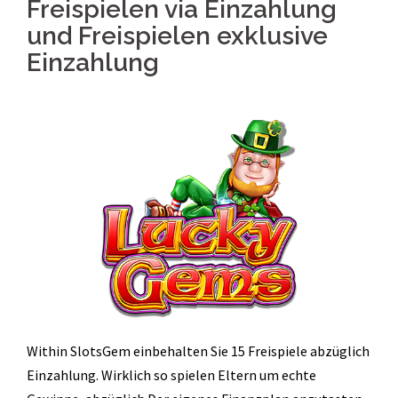
Freispielen via Einzahlung
und Freispielen exklusive
Einzahlung
Within SlotsGem einbehalten Sie 15 Freispiele abzüglich
Einzahlung. Wirklich so spielen Eltern um echte