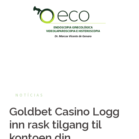
Pular
para
o
conteúdo
NOTÍCIAS
Goldbet Casino Logg
inn rask tilgang til
kontoen din