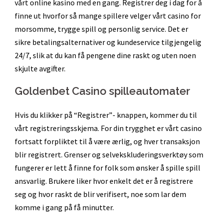
vårt online kasino med en gang. Registrer deg i dag for å
finne ut hvorfor så mange spillere velger vårt casino for
morsomme, trygge spill og personlig service. Det er
sikre betalingsalternativer og kundeservice tilgjengelig
24/7, slik at du kan få pengene dine raskt og uten noen
skjulte avgifter.
Goldenbet Casino spilleautomater
Hvis du klikker på “Registrer”- knappen, kommer du til
vårt registreringsskjema. For din trygghet er vårt casino
fortsatt forpliktet til å være ærlig, og hver transaksjon
blir registrert. Grenser og selvekskluderingsverktøy som
fungerer er lett å finne for folk som ønsker å spille spill
ansvarlig. Brukere liker hvor enkelt det er å registrere
seg og hvor raskt de blir verifisert, noe som lar dem
komme i gang på få minutter.