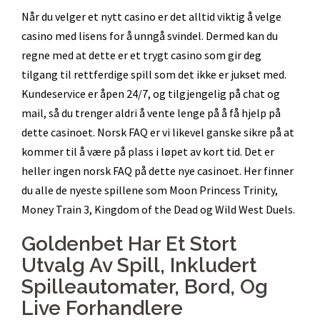
Når du velger et nytt casino er det alltid viktig å velge
casino med lisens for å unngå svindel. Dermed kan du
regne med at dette er et trygt casino som gir deg
tilgang til rettferdige spill som det ikke er jukset med.
Kundeservice er åpen 24/7, og tilgjengelig på chat og
mail, så du trenger aldri å vente lenge på å få hjelp på
dette casinoet. Norsk FAQ er vi likevel ganske sikre på at
kommer til å være på plass i løpet av kort tid. Det er
heller ingen norsk FAQ på dette nye casinoet. Her finner
du alle de nyeste spillene som Moon Princess Trinity,
Money Train 3, Kingdom of the Dead og Wild West Duels.
Goldenbet Har Et Stort
Utvalg Av Spill, Inkludert
Spilleautomater, Bord, Og
Live Forhandlere