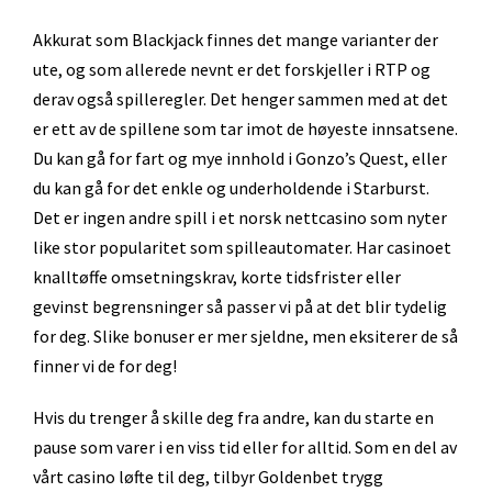
Akkurat som Blackjack finnes det mange varianter der
ute, og som allerede nevnt er det forskjeller i RTP og
derav også spilleregler. Det henger sammen med at det
er ett av de spillene som tar imot de høyeste innsatsene.
Du kan gå for fart og mye innhold i Gonzo’s Quest, eller
du kan gå for det enkle og underholdende i Starburst.
Det er ingen andre spill i et norsk nettcasino som nyter
like stor popularitet som spilleautomater. Har casinoet
knalltøffe omsetningskrav, korte tidsfrister eller
gevinst begrensninger så passer vi på at det blir tydelig
for deg. Slike bonuser er mer sjeldne, men eksiterer de så
finner vi de for deg!
Hvis du trenger å skille deg fra andre, kan du starte en
pause som varer i en viss tid eller for alltid. Som en del av
vårt casino løfte til deg, tilbyr Goldenbet trygg