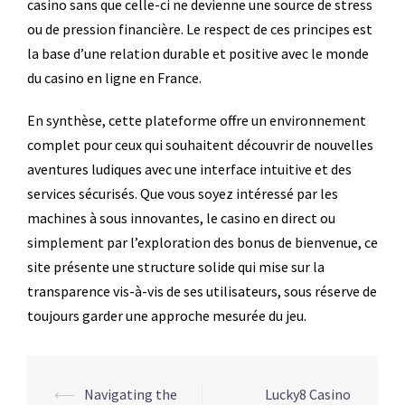
casino sans que celle-ci ne devienne une source de stress
ou de pression financière. Le respect de ces principes est
la base d’une relation durable et positive avec le monde
du casino en ligne en France.
En synthèse, cette plateforme offre un environnement
complet pour ceux qui souhaitent découvrir de nouvelles
aventures ludiques avec une interface intuitive et des
services sécurisés. Que vous soyez intéressé par les
machines à sous innovantes, le casino en direct ou
simplement par l’exploration des bonus de bienvenue, ce
site présente une structure solide qui mise sur la
transparence vis-à-vis de ses utilisateurs, sous réserve de
toujours garder une approche mesurée du jeu.
Navegação
⟵
Navigating the
Lucky8 Casino