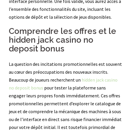
interface personnelle. Une fois validé, vous aurez accès à
l’ensemble des fonctionnalités du site, incluant les
options de dépôt et la sélection de jeux disponibles.
Comprendre les offres et le
hidden jack casino no
deposit bonus
La question des incitations promotionnelles est souvent
au cœur des préoccupations des nouveaux inscrits.
Beaucoup de joueurs recherchent un
hidden jack casino
no deposit bonus
pour tester la plateforme sans
engager leurs propres fonds immédiatement. Ces offres
promotionnelles permettent d’explorer le catalogue de
jeux et de comprendre la mécanique des machines à sous
ou de l’interface en direct sans risque financier immédiat
pour votre dépôt initial. Il est toutefois primordial de