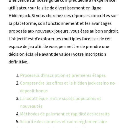
Bienvenue sur notre guide complet dédié à l’expérience
utilisateur sur le site de divertissement en ligne
Hiddenjack. Si vous cherchez des réponses concrètes sur
la plateforme, son fonctionnement et les avantages
proposés aux nouveaux joueurs, vous êtes au bon endroit.
L’objectif est d’explorer les multiples facettes de cet
espace de jeu afin de vous permettre de prendre une
décision éclairée avant de valider votre inscription
définitive.
Processus d’inscription et premières étapes
Comprendre les offres et le hidden jack casino no
deposit bonus
La ludothèque : entre succès populaires et
nouveautés
Méthodes de paiement et rapidité des retraits
Sécurité des données et cadre réglementaire