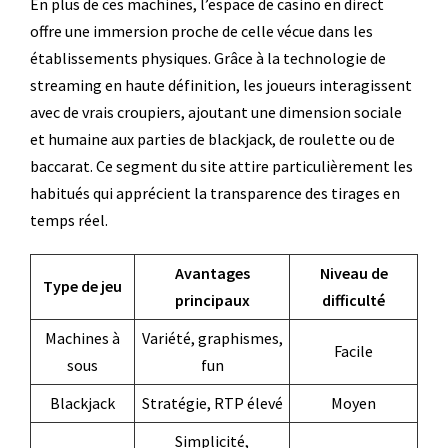
En plus de ces machines, l’espace de casino en direct
offre une immersion proche de celle vécue dans les
établissements physiques. Grâce à la technologie de
streaming en haute définition, les joueurs interagissent
avec de vrais croupiers, ajoutant une dimension sociale
et humaine aux parties de blackjack, de roulette ou de
baccarat. Ce segment du site attire particulièrement les
habitués qui apprécient la transparence des tirages en
temps réel.
Avantages
Niveau de
Type de jeu
principaux
difficulté
Machines à
Variété, graphismes,
Facile
sous
fun
Blackjack
Stratégie, RTP élevé
Moyen
Simplicité,