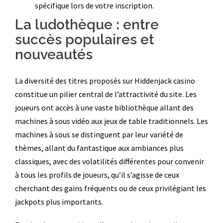
spécifique lors de votre inscription.
La ludothèque : entre
succès populaires et
nouveautés
La diversité des titres proposés sur Hiddenjack casino
constitue un pilier central de l’attractivité du site. Les
joueurs ont accès à une vaste bibliothèque allant des
machines à sous vidéo aux jeux de table traditionnels. Les
machines à sous se distinguent par leur variété de
thèmes, allant du fantastique aux ambiances plus
classiques, avec des volatilités différentes pour convenir
à tous les profils de joueurs, qu’il s’agisse de ceux
cherchant des gains fréquents ou de ceux privilégiant les
jackpots plus importants.