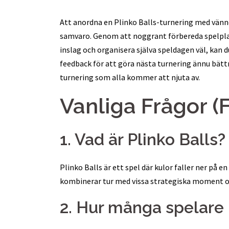
Att anordna en Plinko Balls-turnering med vänne
samvaro. Genom att noggrant förbereda spelpla
inslag och organisera själva speldagen väl, kan 
feedback för att göra nästa turnering ännu bättre
turnering som alla kommer att njuta av.
Vanliga Frågor (
1. Vad är Plinko Balls?
Plinko Balls är ett spel där kulor faller ner på 
kombinerar tur med vissa strategiska moment och
2. Hur många spelare 