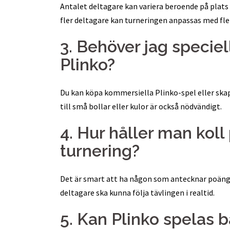
Antalet deltagare kan variera beroende på plats o
fler deltagare kan turneringen anpassas med fler
3. Behöver jag speciel
Plinko?
Du kan köpa kommersiella Plinko-spel eller skap
till små bollar eller kulor är också nödvändigt.
4. Hur håller man kol
turnering?
Det är smart att ha någon som antecknar poängen
deltagare ska kunna följa tävlingen i realtid.
5. Kan Plinko spelas