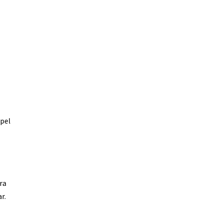
spel
ra
r.