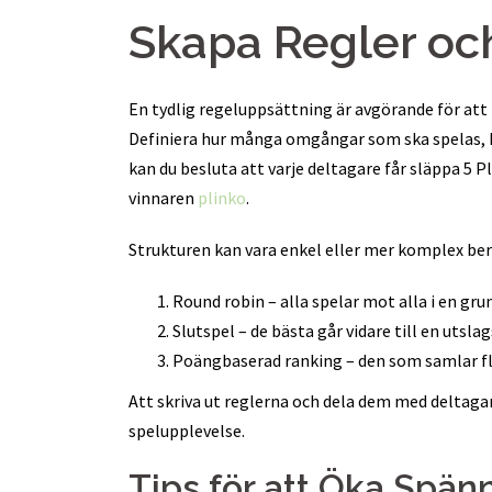
Skapa Regler oc
En tydlig regeluppsättning är avgörande för att t
Definiera hur många omgångar som ska spelas, hu
kan du besluta att varje deltagare får släppa 
vinnaren
plinko
.
Strukturen kan vara enkel eller mer komplex ber
Round robin – alla spelar mot alla i en g
Slutspel – de bästa går vidare till en utsla
Poängbaserad ranking – den som samlar fl
Att skriva ut reglerna och dela dem med deltaga
spelupplevelse.
Tips för att Öka Spä