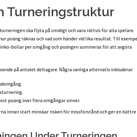
h Turneringstruktur
urneringen ska flyta på smidigt och vara rättvis för alla spelare.
r poäng räknas och vad som händer vid lika resultat. Till exempe
5 Plinko-bollar per omgång och poängen summeras för att avgöra
oende på antalet deltagare. Några vanliga alternativ inkluderar:
rundomgång.
gsturnering.
est poäng över flera omgångar vinner.
rna innan start minskar risken för missförstånd och ger en bättre
nningen Under Turneringen