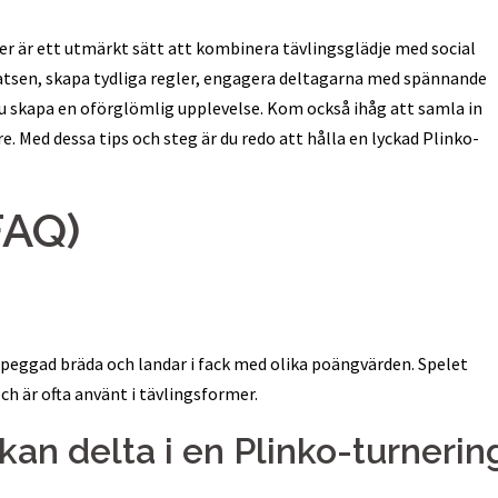
r är ett utmärkt sätt att kombinera tävlingsglädje med social
tsen, skapa tydliga regler, engagera deltagarna med spännande
du skapa en oförglömlig upplevelse. Kom också ihåg att samla in
. Med dessa tips och steg är du redo att hålla en lyckad Plinko-
FAQ)
en peggad bräda och landar i fack med olika poängvärden. Spelet
 är ofta använt i tävlingsformer.
kan delta i en Plinko-turnerin