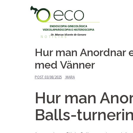
Pular
para
o
conteúdo
NOTÍCIAS
Hur man Anordnar e
med Vänner
POST
03/08/2025
MARA
Hur man Anor
Balls-turner