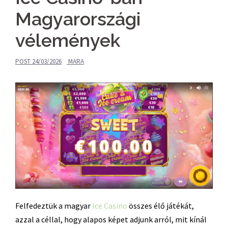
Magyarországi
vélemények
POST
24/03/2026
MARA
Felfedeztük a magyar
Ice Casino
összes élő játékát,
azzal a céllal, hogy alapos képet adjunk arról, mit kínál