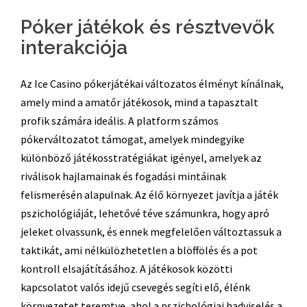
Póker játékok és résztvevők
interakciója
Az Ice Casino pókerjátékai változatos élményt kínálnak,
amely mind a amatőr játékosok, mind a tapasztalt
profik számára ideális. A platform számos
pókerváltozatot támogat, amelyek mindegyike
különböző játékosstratégiákat igényel, amelyek az
riválisok hajlamainak és fogadási mintáinak
felismerésén alapulnak. Az élő környezet javítja a játék
pszichológiáját, lehetővé téve számunkra, hogy apró
jeleket olvassunk, és ennek megfelelően változtassuk a
taktikát, ami nélkülözhetetlen a blöffölés és a pot
kontroll elsajátításához. A játékosok közötti
kapcsolatot valós idejű csevegés segíti elő, élénk
környezetet teremtve, ahol a pszichológiai hadviselés a