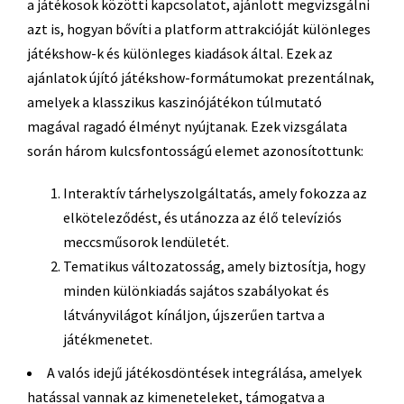
a játékosok közötti kapcsolatot, ajánlott megvizsgálni
azt is, hogyan bővíti a platform attrakcióját különleges
játékshow-k és különleges kiadások által. Ezek az
ajánlatok újító játékshow-formátumokat prezentálnak,
amelyek a klasszikus kaszinójátékon túlmutató
magával ragadó élményt nyújtanak. Ezek vizsgálata
során három kulcsfontosságú elemet azonosítottunk:
Interaktív tárhelyszolgáltatás, amely fokozza az
elköteleződést, és utánozza az élő televíziós
meccsműsorok lendületét.
Tematikus változatosság, amely biztosítja, hogy
minden különkiadás sajátos szabályokat és
látványvilágot kínáljon, újszerűen tartva a
játékmenetet.
A valós idejű játékosdöntések integrálása, amelyek
hatással vannak az kimeneteleket, támogatva a