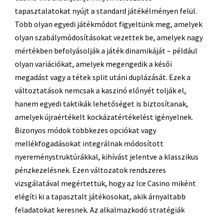
tapasztalatokat nyújt a standard játékélményen felül.
Több olyan egyedi játékmódot figyeltünk meg, amelyek
olyan szabálymódosításokat vezettek be, amelyek nagy
mértékben befolyásolják a játék dinamikáját – például
olyan variációkat, amelyek megengedik a késői
megadást vagy a tétek split utáni duplázását. Ezek a
változtatások nemcsak a kaszinó előnyét tolják el,
hanem egyedi taktikák lehetőséget is biztosítanak,
amelyek újraértékelt kockázatértékelést igényelnek.
Bizonyos módok többkezes opciókat vagy
mellékfogadásokat integrálnak módosított
nyereménystruktúrákkal, kihívást jelentve a klasszikus
pénzkezelésnek. Ezen változatok rendszeres
vizsgálatával megértettük, hogy az Ice Casino miként
elégíti ki a tapasztalt játékosokat, akik árnyaltabb
feladatokat keresnek. Az alkalmazkodó stratégiák