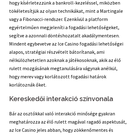
hogy kísérletezzünk a bankroll-kezeléssel, miközben
tökéletesítjük az olyan technikákat, mint a Martingale
vagy a Fibonacci-rendszer. Ezenkívül a platform
egyértelműen megjeleníti a fogadási lehetőségeket,
segítve a azonnali döntéshozatalt akadálymentesen.
Mindent egybevetve az Ice Casino fogadási lehetőségei
alapos, stratégiai részvételt bátorítanak, ami
nélkülözhetetlen azoknak a játékosoknak, akik az élő
rulett mozgásának megtanulására vágynak anélkül,
hogy merev vagy korlátozott fogadási határok
korlátoznák őket.
Kereskedői interakció színvonala
Bár az osztókkal való interakció minősége gyakran
meghatározza az élő rulett magával ragadó aspektusát,
az Ice Casino jeles abban, hogy zökkenőmentes és