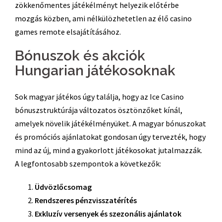
zökkenőmentes játékélményt helyezik előtérbe
mozgás közben, ami nélkülözhetetlen az élő casino
games remote elsajátításához.
Bónuszok és akciók
Hungarian játékosoknak
Sok magyar játékos úgy találja, hogy az Ice Casino
bónuszstruktúrája változatos ösztönzőket kínál,
amelyek növelik játékélményüket. A magyar bónuszokat
és promóciós ajánlatokat gondosan úgy tervezték, hogy
mind az új, mind a gyakorlott játékosokat jutalmazzák.
A legfontosabb szempontok a következők:
Üdvözlőcsomag
Rendszeres pénzvisszatérítés
Exkluzív versenyek és szezonális ajánlatok