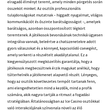
elragadó élményt teremt, amely minden pörgetés során
összeköt minket. Az osztók professzionális
tulajdonságokat mutatnak – higgadt nyugalmat, világos
kommunikációt és őszinte barátságosságot –, amelyek
barátságos, azonban összpontosított légkört
teremtenek. A játékosok bevonásának technikái ügyesen
integrálva vannak, beleértve a chatüzenetekre adott
gyors válaszokat és a könnyed, kapcsolódó csevegést,
amely serkenti a részvételt akadálytalanul. Ez a
kiegyensúlyozott megközelítés garantálja, hogy a
játékosok megbecsültnek érzik magukat anélkül, hogy
túlterhelnék a játékmenet alapvető részét. Lényeges,
hogy az osztók következetes tempót tartanak fenn,
ami elengedhetetlen mind a kezdők, mind a profik
számára, akik nagyra tartják a ritmust a fogadási
stratégiában. Általánosságban az Ice Casino osztókkal
való interakciójának színvonala növeli az élő