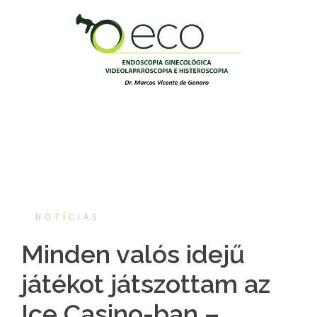
Pular
para
o
conteúdo
NOTÍCIAS
Minden valós idejű
játékot játszottam az
Ice Casino-ban –