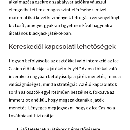
alkalmazása ezekre a szabályvariációkra válaszul
elengedhetetlen a magas szint eléréséhez, mivel
matematikai következményeik felfogása versenyelőnyt
biztosít, amelyet gyakran figyelmen kívül hagynak a
általános blackjack játékokban.
Kereskedői kapcsolati lehetőségek
Hogyan befolyásolja az osztókkal való interakció az Ice
Casino élő blackjack játékélményét? Az osztókkal való
interakció nagyban befolyásolja a játék menetét, mind a
valósághűséget, mind a stratégiát. Az élő kapcsolatok
során az osztók egyértelműen beszélnek, fokozva az
immerziót anélkül, hogy megszakítanák a játék
menetét. Lényeges megjegyezni, hogy az Ice Casino a
továbbiakat biztosítja:
Élő feleletek a játékosok érdeklődéseire,