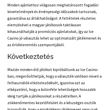
Minden ajánlathoz világosan meghatározott fogadási
követelmények és érvényességi időszakok tartoznak,
garantálva az átláthatóságot. A feltételek részletes
elemzésével a magyar játékosok taktikusan
kihasználhatják a promóciós ajánlatokat, így az Ice
Casino jó választás lehet az optimalizált játékmenet és
az értékteremtés szempontjából.
Következtetés
Miután minden élő játékot kipróbáltunk az Ice Casino-
ban, megerősíthetjük, hogy a választék valóban növeli a
felhasználók elköteleződését, igazolva azt az
elképzelést, hogy a különféle lehetőségek hosszabb
ideig tartják a játékosokat a részvételben. A
zökkenőmentes kezelőfelület és a készséges osztók
bizonyítják, hogy a gördülékeny játékmenet nem csak