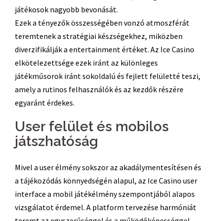
játékosok nagyobb bevonását.
Ezek a tényezők összességében vonzó atmoszférát
teremtenek a stratégiai készségekhez, miközben
diverzifikálják a entertainment értéket. Az Ice Casino
elkötelezettsége ezek iránt az különleges
játékműsorok iránt sokoldalú és fejlett felületté teszi,
amely a rutinos felhasználók és az kezdők részére
egyaránt érdekes.
User felület és mobilos
játszhatóság
Mivel a user élmény sokszor az akadálymentesítésen és
a tájékozódás könnyedségén alapul, az Ice Casino user
interface a mobil játékélmény szempontjából alapos
vizsgálatot érdemel. A platform tervezése harmóniát
teremt az egyszerűséggel és a működőképességgel,