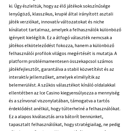
ki. Úgy észleltük, hogy az élő játékok sokszínűsége
lenyűgöző, klasszikus, krupié által irányított asztali
játék verziókat, innovatív változatokat és niche
kínálatot tartalmaz, amelyek a felhasználók különböző
igényeit kielégítik. Ez a átfogó választék nemcsak a
játékos elköteleződést fokozza, hanem a különböző
felhasználói profilok világos megértését is mutatja. A
platform problémamentesen összekapcsol számos
játékfejlesztőt, garantálva a stabil közvetítést és az
interaktív jellemzőket, amelyek elmélyítik az
belemerülést. A szűkös választékot kínáló oldalakkal
ellentétben az Ice Casino kiegyensúlyozza a mennyiség
és a színvonal viszonylatában, támogatva a tartós
érdeklődést anélkül, hogy túlterhelné a felhasználókat.
Ez a alapos kiválasztás arra bátorít bennünket,
tapasztalt felhasználókat, hogy stratégiailag, ne pedig