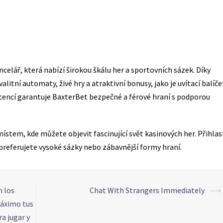
celář, která nabízí širokou škálu her a sportovních sázek. Díky
alitní automaty, živé hry a atraktivní bonusy, jako je uvítací balíče
licencí garantuje BaxterBet bezpečné a férové hraní s podporou
místem, kde můžete objevit fascinující svět kasinových her. Přihlas
 preferujete vysoké sázky nebo zábavnější formy hraní.
n los
Chat With Strangers Immediately
⟶
máximo tus
a jugar y