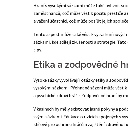
Hraní s vysokými sázkami může také ovlivnit soci
zaměstnanců, což může vést k pocitu prestiže a uz
a vážení účastníci, což může posílit jejich společ
Tento aspekt může také vést k vytváření nových p
sázkami, kde sdílejí zkušenosti a strategie. Tat
tipy.
Etika a zodpovědné h
Vysoké sázky vyvolávají i otázky etiky a zodpovědn
vysokými sázkami. Přehnané sázení může vést k
a psychické zdraví hráče. Zodpovědné hraní by měl
V kasinech by měly existovat jasné pokyny a p
svými sázkami. Edukace o rizicích spojených s v
klíčové pro ochranu hráčů a zajištění zdravého h