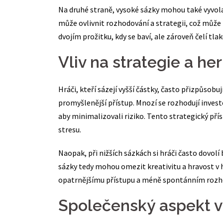
Na druhé straně, vysoké sázky mohou také vyvol
může ovlivnit rozhodování a strategii, což může 
dvojím prožitku, kdy se baví, ale zároveň čelí tlak
Vliv na strategie a he
Hráči, kteří sázejí vyšší částky, často přizpůsobu
promyšlenější přístup. Mnozí se rozhodují inves
aby minimalizovali riziko. Tento strategický př
stresu.
Naopak, při nižších sázkách si hráči často dovol
sázky tedy mohou omezit kreativitu a hravost v h
opatrnějšímu přístupu a méně spontánním roz
Společenský aspekt 