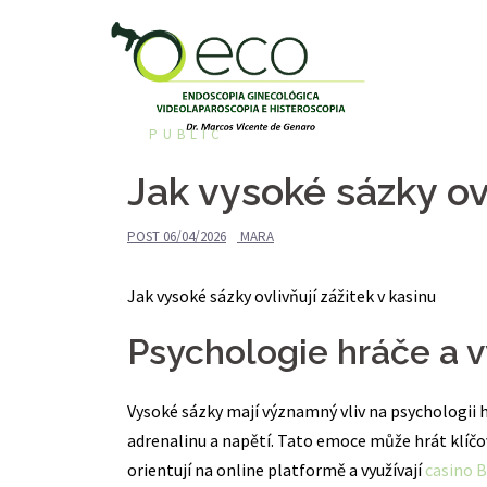
Pular
para
o
conteúdo
PUBLIC
Jak vysoké sázky ovl
POST
06/04/2026
MARA
Jak vysoké sázky ovlivňují zážitek v kasinu
Psychologie hráče a 
Vysoké sázky mají významný vliv na psychologii h
adrenalinu a napětí. Tato emoce může hrát klíčovo
orientují na online platformě a využívají
casino 