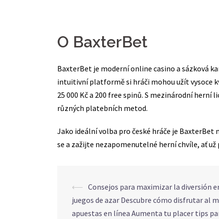
O BaxterBet
BaxterBet je moderní online casino a sázková kan
intuitivní platformě si hráči mohou užít vysoce kv
25 000 Kč a 200 free spinů. S mezinárodní herní 
různých platebních metod.
Jako ideální volba pro české hráče je BaxterBet 
se a zažijte nezapomenutelné herní chvíle, ať už
Navegação
⟵
Consejos para maximizar la diversión e
juegos de azar Descubre cómo disfrutar al 
de
apuestas en línea Aumenta tu placer tips par