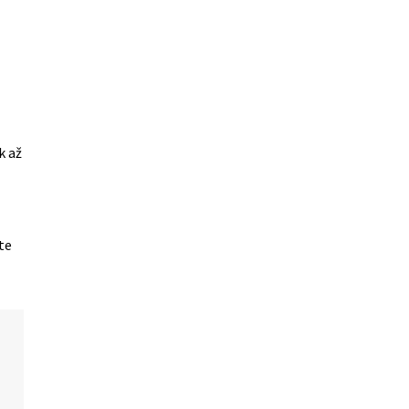
k až
te