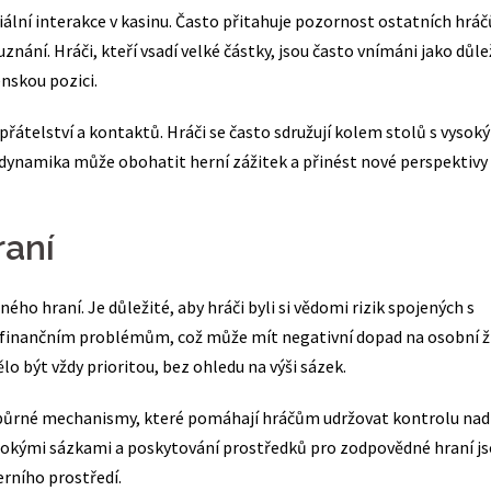
ální interakce v kasinu. Často přitahuje pozornost ostatních hráč
nání. Hráči, kteří vsadí velké částky, jsou často vnímáni jako důle
enskou pozici.
řátelství a kontaktů. Hráči se často sdružují kolem stolů s vysok
o dynamika může obohatit herní zážitek a přinést nové perspektivy
raní
ého hraní. Je důležité, aby hráči byli si vědomi rizik spojených s
 finančním problémům, což může mít negativní dopad na osobní ž
o být vždy prioritou, bez ohledu na výši sázek.
odpůrné mechanismy, které pomáhají hráčům udržovat kontrolu nad
ysokými sázkami a poskytování prostředků pro zodpovědné hraní j
erního prostředí.