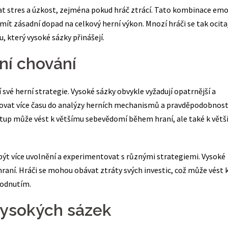
at stres a úzkost, zejména pokud hráč ztrácí. Tato kombinace emo
mít zásadní dopad na celkový herní výkon. Mnozí hráči se tak ocitaj
u, který vysoké sázky přinášejí.
rní chování
jí své herní strategie. Vysoké sázky obvykle vyžadují opatrnější a
tovat více času do analýzy herních mechanismů a pravděpodobnost
ístup může vést k většímu sebevědomí během hraní, ale také k vět
í být více uvolnění a experimentovat s různými strategiemi. Vysoké
raní. Hráči se mohou obávat ztráty svých investic, což může vést 
hodnutím.
vysokých sázek