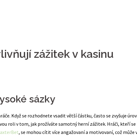
ivňují zážitek v kasinu
vysoké sázky
ráče. Když se rozhodnete vsadit větší částku, často se zvyšuje úro
u roli v tom, jak prožíváte samotný herní zážitek. Hráči, kteří se
BaxterBet
, se mohou cítit více angažovaní a motivovaní, což může 