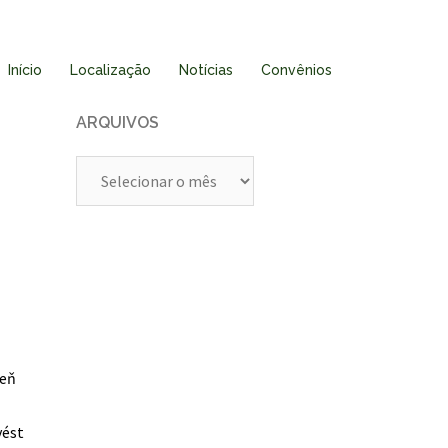
Início
Localização
Notícias
Convênios
ARQUIVOS
Arquivos
veň
vést