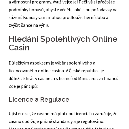
a věrnostní programy. Využívejte je! Pečlivě si přečtěte
podmínky bonusů, abyste věděli, jaké jsou požadavky na
sázení. Bonusy vám mohou prodloužit herní dobu a
zvýšit šance na výhru.
Hledání Spolehlivých Online
Casin
Důležitým aspektem je výběr spolehlivého a
licencovaného online casina. V České republice je
důležité hrát v casinech s licencí od Ministerstva financí.
Zde je pár tipů:
Licence a Regulace
Ujistěte se, že casino má platnou licenci. To zaručuje, že
casino dodržuje přísné standardy a je regulováno.