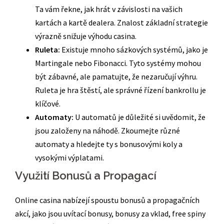
Ta vám řekne, jak hrát v závislosti na vašich
kartách a kartě dealera. Znalost základní strategie
výrazně snižuje výhodu casina.
Ruleta:
Existuje mnoho sázkových systémů, jako je
Martingale nebo Fibonacci. Tyto systémy mohou
být zábavné, ale pamatujte, že nezaručují výhru.
Ruleta je hra štěstí, ale správné řízení bankrollu je
klíčové.
Automaty:
U automatů je důležité si uvědomit, že
jsou založeny na náhodě. Zkoumejte různé
automaty a hledejte ty s bonusovými koly a
vysokými výplatami.
Využití Bonusů a Propagací
Online casina nabízejí spoustu bonusů a propagačních
akcí, jako jsou uvítací bonusy, bonusy za vklad, free spiny