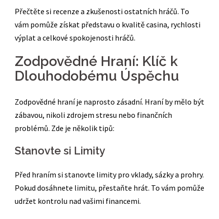
Přečtěte si recenze a zkušenosti ostatních hráčů. To
vám pomůže získat představu o kvalitě casina, rychlosti
výplat a celkové spokojenosti hráčů.
Zodpovědné Hraní: Klíč k
Dlouhodobému Úspěchu
Zodpovědné hraní je naprosto zásadní. Hraní by mělo být
zábavou, nikoli zdrojem stresu nebo finančních
problémů. Zde je několik tipů:
Stanovte si Limity
Před hraním si stanovte limity pro vklady, sázky a prohry.
Pokud dosáhnete limitu, přestaňte hrát. To vám pomůže
udržet kontrolu nad vašimi financemi.