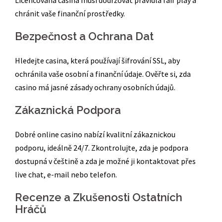
Licencovaná casina musí dodržovat pravidla fair play a
chránit vaše finanční prostředky.
Bezpečnost a Ochrana Dat
Hledejte casina, která používají šifrování SSL, aby
ochránila vaše osobní a finanční údaje. Ověřte si, zda
casino má jasné zásady ochrany osobních údajů.
Zákaznická Podpora
Dobré online casino nabízí kvalitní zákaznickou
podporu, ideálně 24/7. Zkontrolujte, zda je podpora
dostupná v češtině a zda je možné ji kontaktovat přes
live chat, e-mail nebo telefon.
Recenze a Zkušenosti Ostatních
Hráčů