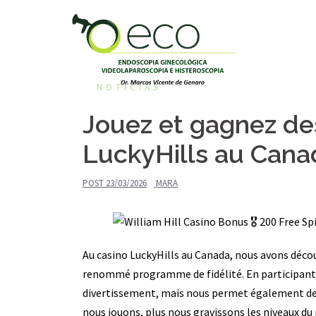
Pular
para
o
conteúdo
NOTÍCIAS
Jouez et gagnez des
LuckyHills au Cana
POST
23/03/2026
MARA
Au casino LuckyHills au Canada, nous avons décou
renommé programme de fidélité. En participant 
divertissement, mais nous permet également de 
nous jouons, plus nous gravissons les niveaux du