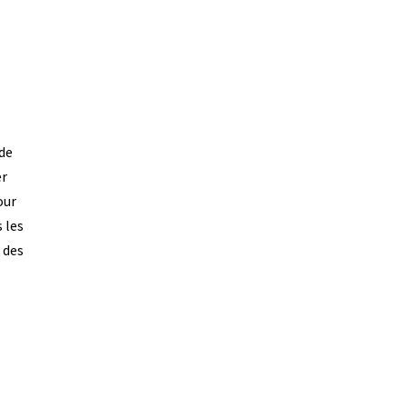
 de
er
our
 les
 des