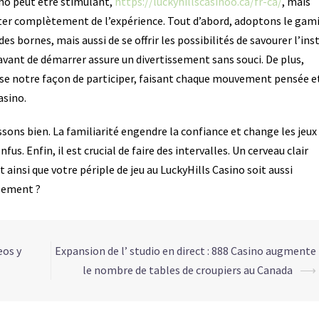
ino peut être stimulant,
https://luckyhillscasinoo.ca/fr-ca/
, mais
iter complètement de l’expérience. Tout d’abord, adoptons le gam
des bornes, mais aussi de se offrir les possibilités de savourer l’ins
 avant de démarrer assure un divertissement sans souci. De plus,
ise notre façon de participer, faisant chaque mouvement pensée e
asino.
sons bien. La familiarité engendre la confiance et change les jeux
s. Enfin, il est crucial de faire des intervalles. Un cerveau clair
 ainsi que votre périple de jeu au LuckyHills Casino soit aussi
usement ?
eos y
Expansion de l’ studio en direct : 888 Casino augmente
le nombre de tables de croupiers au Canada
⟶