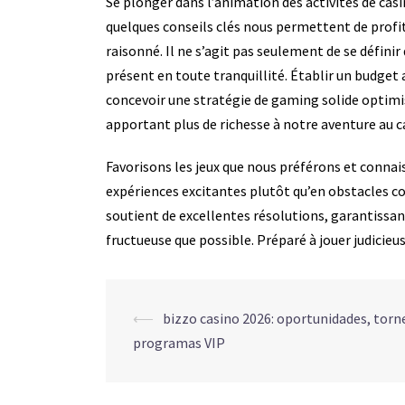
Se plonger dans l’animation des activités de cas
quelques conseils clés nous permettent de prof
raisonné. Il ne s’agit pas seulement de se définir 
présent en toute tranquillité. Établir un budget
concevoir une stratégie de gaming solide optim
apportant plus de richesse à notre aventure au c
Favorisons les jeux que nous préférons et connais
expériences excitantes plutôt qu’en obstacles confu
soutient de excellentes résolutions, garantissant
fructueuse que possible. Préparé à jouer judicie
Navegação
⟵
bizzo casino 2026: oportunidades, torn
programas VIP
de