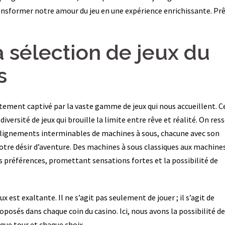
nsformer notre amour du jeu en une expérience enrichissante. Prê
 sélection de jeux du
s
tement captivé par la vaste gamme de jeux qui nous accueillent. C
versité de jeux qui brouille la limite entre rêve et réalité. On res
 alignements interminables de machines à sous, chacune avec son
notre désir d’aventure. Des machines à sous classiques aux machine
es préférences, promettant sensations fortes et la possibilité de
ux est exaltante. Il ne s’agit pas seulement de jouer ; il s’agit de
posés dans chaque coin du casino. Ici, nous avons la possibilité de
que tour et chaque choix.