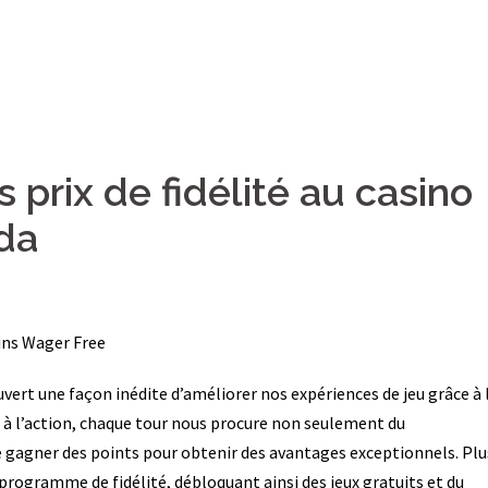
 prix de fidélité au casino
da
vert une façon inédite d’améliorer nos expériences de jeu grâce à 
à l’action, chaque tour nous procure non seulement du
gagner des points pour obtenir des avantages exceptionnels. Plu
 programme de fidélité, débloquant ainsi des jeux gratuits et du