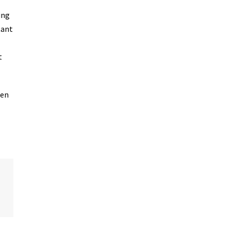
ing
tant
t
 en