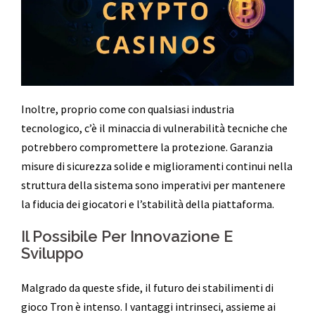
Inoltre, proprio come con qualsiasi industria
tecnologico, c’è il minaccia di vulnerabilità tecniche che
potrebbero compromettere la protezione. Garanzia
misure di sicurezza solide e miglioramenti continui nella
struttura della sistema sono imperativi per mantenere
la fiducia dei giocatori e l’stabilità della piattaforma.
Il Possibile Per Innovazione E
Sviluppo
Malgrado da queste sfide, il futuro dei stabilimenti di
gioco Tron è intenso. I vantaggi intrinseci, assieme ai