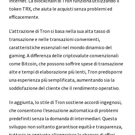
internet. La blockchain di Tron funziona utilizzando il
token TRX, che aiuta le acquisti senza problemi ed
efficacemente.
L’attrazione di Tron si basa nella sua alta tasso di
transazione e nelle transazioni convenienti,
caratteristiche essenziali nel mondo dinamico del
gaming. A differenza delle criptovalute convenzionali
come Bitcoin, che possono soffrire spese di transazione
alte e tempi di elaborazione più lenti, Tron predisporre
una esperienza più semplificata, aumentando sia la
soddisfazione del cliente che il rendimento operativo.
In aggiunta, lo stile di Tron sostiene accordi ingegnosi,
che consentono l’esecuzione automatica di problemi
predefiniti senza la domanda di intermediari. Questa
sviluppo non soltanto garantisce equità e trasparenza,
tuttavia in aggiunta alleggerisce le chances di affari