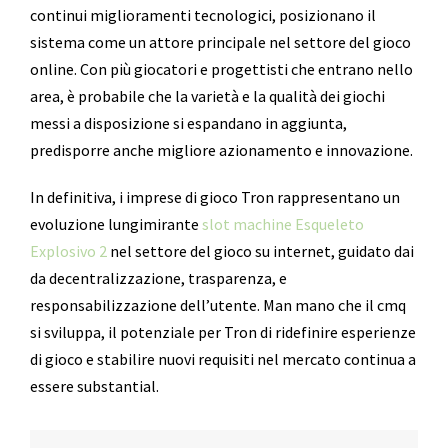
continui miglioramenti tecnologici, posizionano il
sistema come un attore principale nel settore del gioco
online. Con più giocatori e progettisti che entrano nello
area, è probabile che la varietà e la qualità dei giochi
messi a disposizione si espandano in aggiunta,
predisporre anche migliore azionamento e innovazione.
In definitiva, i imprese di gioco Tron rappresentano un
evoluzione lungimirante
slot machine Esqueleto
Explosivo 2
nel settore del gioco su internet, guidato dai
da decentralizzazione, trasparenza, e
responsabilizzazione dell’utente. Man mano che il cmq
si sviluppa, il potenziale per Tron di ridefinire esperienze
di gioco e stabilire nuovi requisiti nel mercato continua a
essere substantial.