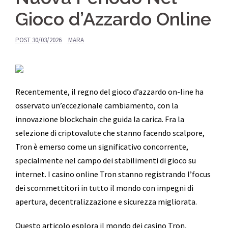
Gioco d’Azzardo Online
POST
30/03/2026
MARA
Recentemente, il regno del gioco d’azzardo on-line ha
osservato un’eccezionale cambiamento, con la
innovazione blockchain che guida la carica. Fra la
selezione di criptovalute che stanno facendo scalpore,
Tron è emerso come un significativo concorrente,
specialmente nel campo dei stabilimenti di gioco su
internet. I casino online Tron stanno registrando l’focus
dei scommettitori in tutto il mondo con impegni di
apertura, decentralizzazione e sicurezza migliorata.
Questo articolo esplora il mondo dei casino Tron,