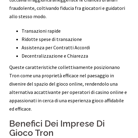
fraudolente, coltivando fiducia fra giocatori e guidatori
allo stesso modo.
Transazioni rapide
Ridotte spese di transazione
Assistenza per Contratti Accordi
Decentralizzazione e Chiarezza
Queste caratteristiche collettivamente posizionano
Tron come una proprietà efficace nel paesaggio in
divenire del spazio del gioco online, rendendolo una
alternativa accattivante per operatori di casino online e
appassionati in cerca di una esperienza gioco affidabile
ed efficace.
Benefici Dei Imprese Di
Gioco Tron