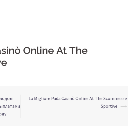
sinò Online At The
ve
ыводом
La Migliore Pada Casinò Online At The Scommesse
Выплатами
Sportive
⟶
оду