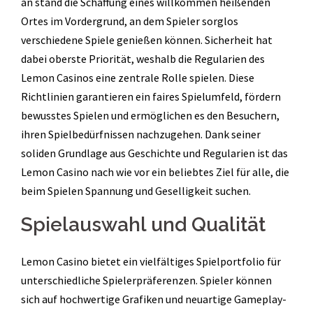
an stand die Schaffung eines willkommen heißenden
Ortes im Vordergrund, an dem Spieler sorglos
verschiedene Spiele genießen können. Sicherheit hat
dabei oberste Priorität, weshalb die Regularien des
Lemon Casinos eine zentrale Rolle spielen. Diese
Richtlinien garantieren ein faires Spielumfeld, fördern
bewusstes Spielen und ermöglichen es den Besuchern,
ihren Spielbedürfnissen nachzugehen. Dank seiner
soliden Grundlage aus Geschichte und Regularien ist das
Lemon Casino nach wie vor ein beliebtes Ziel für alle, die
beim Spielen Spannung und Geselligkeit suchen.
Spielauswahl und Qualität
Lemon Casino bietet ein vielfältiges Spielportfolio für
unterschiedliche Spielerpräferenzen. Spieler können
sich auf hochwertige Grafiken und neuartige Gameplay-