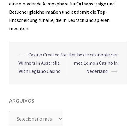
eine einladende Atmosphäre für Ortsansässige und
Besucher gleichermaßen und ist damit die Top-
Entscheidung für alle, die in Deutschland spielen
möchten.
Navegação
⟵
Casino Created for
Het beste casinoplezier
de
Winners in Australia
met Lemon Casino in
posts
With Legiano Casino
Nederland
⟶
ARQUIVOS
Arquivos