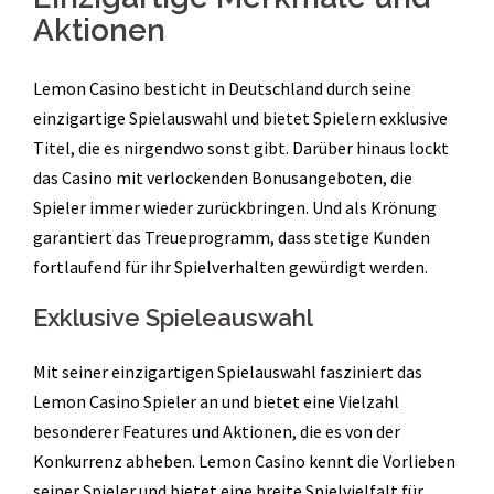
Aktionen
Lemon Casino besticht in Deutschland durch seine
einzigartige Spielauswahl und bietet Spielern exklusive
Titel, die es nirgendwo sonst gibt. Darüber hinaus lockt
das Casino mit verlockenden Bonusangeboten, die
Spieler immer wieder zurückbringen. Und als Krönung
garantiert das Treueprogramm, dass stetige Kunden
fortlaufend für ihr Spielverhalten gewürdigt werden.
Exklusive Spieleauswahl
Mit seiner einzigartigen Spielauswahl fasziniert das
Lemon Casino Spieler an und bietet eine Vielzahl
besonderer Features und Aktionen, die es von der
Konkurrenz abheben. Lemon Casino kennt die Vorlieben
seiner Spieler und bietet eine breite Spielvielfalt für