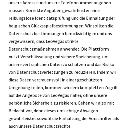
unsere Adresse und unsere Telefonnummer angeben
müssen. Korrekte Angaben gewährleisten eine
reibungslose Identitätsprüfung und die Einhaltung der
belgischen Glücksspielbestimmungen. Wir sollten die
Datenschutzbestimmungen berücksichtigen und uns
vergewissern, dass LeoVegas strikte
Datenschutzmaßnahmen anwendet. Die Plattform
nutzt Verschlüsselung und sichere Speicherung, um
unsere vertraulichen Daten zu schützen und das Risiko
von Datenschutzverletzungen zu reduzieren. Indem wir
diese Daten vertrauensvoll in einer geschützten
Umgebung teilen, kommen wir dem kompletten Zugriff
auf die Angebote von LeoVegas näher, ohne unsere
persönliche Sicherheit zu riskieren. Gehen wir also mit
Bedacht vor, denn dieses umsichtige Abwägen
gewährleistet sowohl die Einhaltung der Vorschriften als
auch unsere Datenschutzrechte.