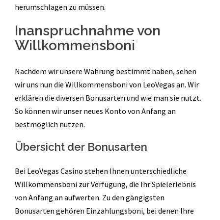
herumschlagen zu müssen.
Inanspruchnahme von
Willkommensboni
Nachdem wir unsere Währung bestimmt haben, sehen
wir uns nun die Willkommensboni von LeoVegas an. Wir
erklären die diversen Bonusarten und wie man sie nutzt.
So können wir unser neues Konto von Anfang an
bestmöglich nutzen.
Übersicht der Bonusarten
Bei LeoVegas Casino stehen Ihnen unterschiedliche
Willkommensboni zur Verfügung, die Ihr Spielerlebnis
von Anfang an aufwerten. Zu den gängigsten
Bonusarten gehören Einzahlungsboni, bei denen Ihre