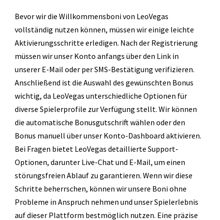
Bevor wir die Willkommensboni von LeoVegas
vollständig nutzen können, müssen wir einige leichte
Aktivierungsschritte erledigen. Nach der Registrierung
müssen wir unser Konto anfangs über den Link in
unserer E-Mail oder per SMS-Bestätigung verifizieren.
Anschließend ist die Auswahl des gewünschten Bonus
wichtig, da LeoVegas unterschiedliche Optionen für
diverse Spielerprofile zur Verfügung stellt. Wir können
die automatische Bonusgutschrift wählen oder den
Bonus manuell über unser Konto-Dashboard aktivieren.
Bei Fragen bietet LeoVegas detaillierte Support-
Optionen, darunter Live-Chat und E-Mail, um einen
störungsfreien Ablauf zu garantieren. Wenn wir diese
Schritte beherrschen, können wir unsere Boni ohne
Probleme in Anspruch nehmen und unser Spielerlebnis
auf dieser Plattform bestmöglich nutzen. Eine präzise