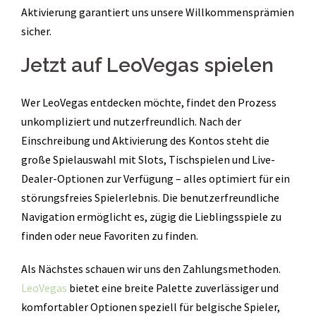
Aktivierung garantiert uns unsere Willkommensprämien
sicher.
Jetzt auf LeoVegas spielen
Wer LeoVegas entdecken möchte, findet den Prozess
unkompliziert und nutzerfreundlich. Nach der
Einschreibung und Aktivierung des Kontos steht die
große Spielauswahl mit Slots, Tischspielen und Live-
Dealer-Optionen zur Verfügung – alles optimiert für ein
störungsfreies Spielerlebnis. Die benutzerfreundliche
Navigation ermöglicht es, zügig die Lieblingsspiele zu
finden oder neue Favoriten zu finden.
Als Nächstes schauen wir uns den Zahlungsmethoden.
LeoVegas
bietet eine breite Palette zuverlässiger und
komfortabler Optionen speziell für belgische Spieler,