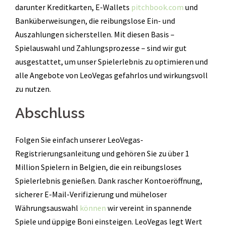
darunter Kreditkarten, E-Wallets
pitchbook.com
und
Banküberweisungen, die reibungslose Ein- und
Auszahlungen sicherstellen. Mit diesen Basis –
Spielauswahl und Zahlungsprozesse – sind wir gut
ausgestattet, um unser Spielerlebnis zu optimieren und
alle Angebote von LeoVegas gefahrlos und wirkungsvoll
zu nutzen.
Abschluss
Folgen Sie einfach unserer LeoVegas-
Registrierungsanleitung und gehören Sie zu über 1
Million Spielern in Belgien, die ein reibungsloses
Spielerlebnis genießen. Dank rascher Kontoeröffnung,
sicherer E-Mail-Verifizierung und müheloser
Währungsauswahl
können
wir vereint in spannende
Spiele und üppige Boni einsteigen. LeoVegas legt Wert