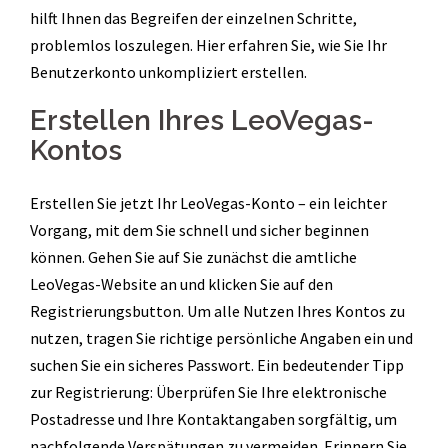
hilft Ihnen das Begreifen der einzelnen Schritte,
problemlos loszulegen. Hier erfahren Sie, wie Sie Ihr
Benutzerkonto unkompliziert erstellen.
Erstellen Ihres LeoVegas-
Kontos
Erstellen Sie jetzt Ihr LeoVegas-Konto – ein leichter
Vorgang, mit dem Sie schnell und sicher beginnen
können. Gehen Sie auf Sie zunächst die amtliche
LeoVegas-Website an und klicken Sie auf den
Registrierungsbutton. Um alle Nutzen Ihres Kontos zu
nutzen, tragen Sie richtige persönliche Angaben ein und
suchen Sie ein sicheres Passwort. Ein bedeutender Tipp
zur Registrierung: Überprüfen Sie Ihre elektronische
Postadresse und Ihre Kontaktangaben sorgfältig, um
nachfolgende Verspätungen zu vermeiden. Erinnern Sie