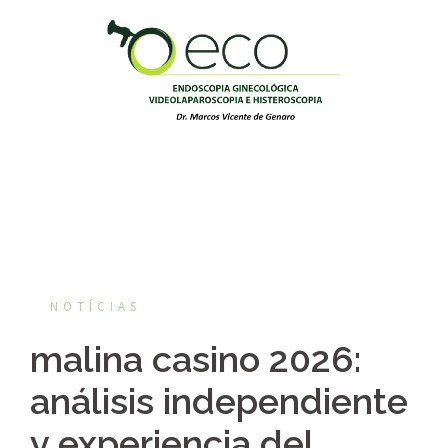
Pular
para
o
conteúdo
NOTÍCIAS
malina casino 2026:
análisis independiente
y experiencia del