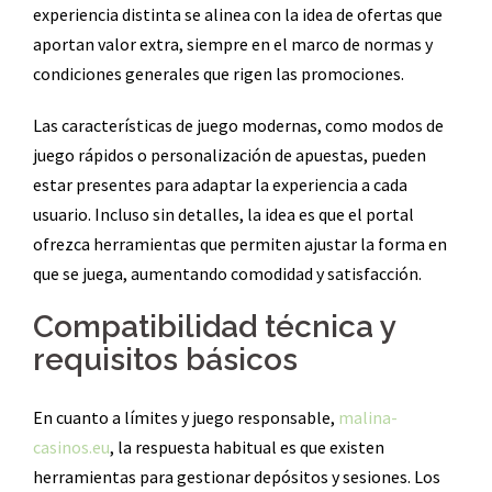
experiencia distinta se alinea con la idea de ofertas que
aportan valor extra, siempre en el marco de normas y
condiciones generales que rigen las promociones.
Las características de juego modernas, como modos de
juego rápidos o personalización de apuestas, pueden
estar presentes para adaptar la experiencia a cada
usuario. Incluso sin detalles, la idea es que el portal
ofrezca herramientas que permiten ajustar la forma en
que se juega, aumentando comodidad y satisfacción.
Compatibilidad técnica y
requisitos básicos
En cuanto a límites y juego responsable,
malina-
casinos.eu
, la respuesta habitual es que existen
herramientas para gestionar depósitos y sesiones. Los