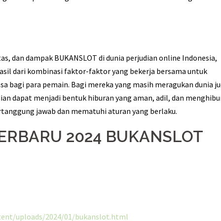
tas, dan dampak BUKANSLOT di dunia perjudian online Indonesia,
sil dari kombinasi faktor-faktor yang bekerja bersama untuk
a bagi para pemain. Bagi mereka yang masih meragukan dunia ju
n dapat menjadi bentuk hiburan yang aman, adil, dan menghibur
rtanggung jawab dan mematuhi aturan yang berlaku.
TERBARU 2024 BUKANSLOT
tent/uploads/2024/01/bukanslot.html