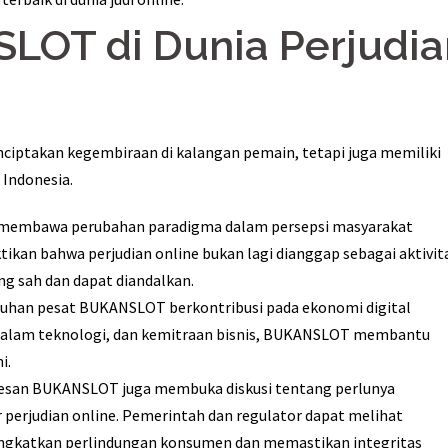
OT di Dunia Perjudia
a
ptakan kegembiraan di kalangan pemain, tetapi juga memiliki
 Indonesia.
membawa perubahan paradigma dalam persepsi masyarakat
tikan bahwa perjudian online bukan lagi dianggap sebagai aktivit
g sah dan dapat diandalkan.
han pesat BUKANSLOT berkontribusi pada ekonomi digital
i dalam teknologi, dan kemitraan bisnis, BUKANSLOT membantu
i.
esan BUKANSLOT juga membuka diskusi tentang perlunya
r perjudian online. Pemerintah dan regulator dapat melihat
ingkatkan perlindungan konsumen dan memastikan integritas