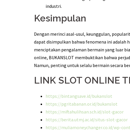
industri.
Kesimpulan
Dengan merinci asal-usul, keunggulan, populari
dapat disimpulkan bahwa fenomena ini adalah ha
menciptakan pengalaman bermain yang luar bias
online, BUKANSLOT membuktikan bahwa perjudia
Namun, penting untuk selalu bermain secara be
LINK SLOT ONLINE 
https://bintangsave.id/bukanslot
https://pgritabanan.or.id/bukanslot
https://miftahulihsan.sch.id/slot-gacor
https://berita.utmj.ac.id/situs-slot-gacor
https://muliamoneychanger.co.id/wp-con