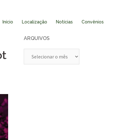
Início
Localização
Notícias
Convênios
ARQUIVOS
ot
Arquivos