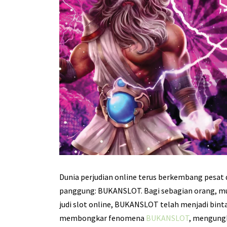
Dunia perjudian online terus berkembang pesat
panggung: BUKANSLOT. Bagi sebagian orang, mu
judi slot online, BUKANSLOT telah menjadi bint
membongkar fenomena
BUKANSLOT
, mengungk