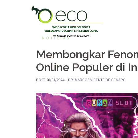
Pular
para
o
conteúdo
NOTÍCIAS
Membongkar Fenom
Online Populer di I
POST
20/01/2024
DR. MARCOS VICENTE DE GENARO