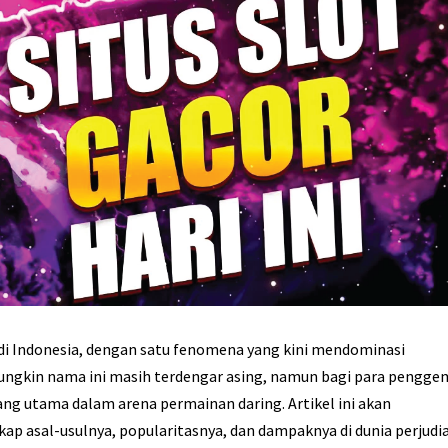
 di Indonesia, dengan satu fenomena yang kini mendominasi
ngkin nama ini masih terdengar asing, namun bagi para pengge
ang utama dalam arena permainan daring. Artikel ini akan
ap asal-usulnya, popularitasnya, dan dampaknya di dunia perjudi