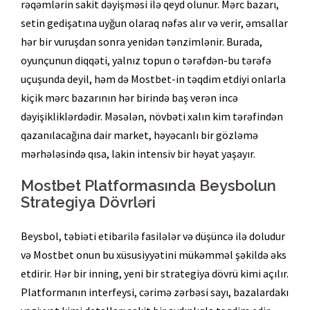
rəqəmlərin sakit dəyişməsi ilə qeyd olunur. Mərc bazarı,
setin gedişatına uyğun olaraq nəfəs alır və verir, əmsallar
hər bir vuruşdan sonra yenidən tənzimlənir. Burada,
oyunçunun diqqəti, yalnız topun o tərəfdən-bu tərəfə
uçuşunda deyil, həm də Mostbet-in təqdim etdiyi onlarla
kiçik mərc bazarının hər birində baş verən incə
dəyişikliklərdədir. Məsələn, növbəti xalın kim tərəfindən
qazanılacağına dair market, həyəcanlı bir gözləmə
mərhələsində qısa, lakin intensiv bir həyat yaşayır.
Mostbet Platformasında Beysbolun
Strategiya Dövrləri
Beysbol, təbiəti etibarilə fasilələr və düşüncə ilə doludur
və Mostbet onun bu xüsusiyyətini mükəmməl şəkildə əks
etdirir. Hər bir inning, yeni bir strategiya dövrü kimi açılır.
Platformanın interfeysi, cərimə zərbəsi sayı, bazalardakı