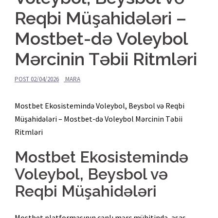
Reqbi Müşahidələri –
Mostbet-də Voleybol
Mərcinin Təbii Ritmləri
POST
02/04/2026
MARA
Mostbet Ekosistemində Voleybol, Beysbol və Reqbi
Müşahidələri – Mostbet-də Voleybol Mərcinin Təbii
Ritmləri
Mostbet Ekosistemində
Voleybol, Beysbol və
Reqbi Müşahidələri
Mostbet platformasının canlı mərc mühitində, əsas