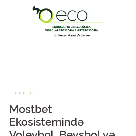
Pular
para
o
conteúdo
PUBLIC
Mostbet
Ekosistemində
Voleybol, Beysbol və