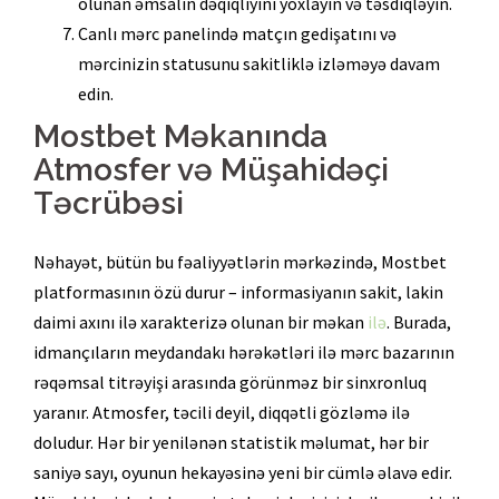
olunan əmsalın dəqiqliyini yoxlayın və təsdiqləyin.
Canlı mərc panelində matçın gedişatını və
mərcinizin statusunu sakitliklə izləməyə davam
edin.
Mostbet Məkanında
Atmosfer və Müşahidəçi
Təcrübəsi
Nəhayət, bütün bu fəaliyyətlərin mərkəzində, Mostbet
platformasının özü durur – informasiyanın sakit, lakin
daimi axını ilə xarakterizə olunan bir məkan
ilə
. Burada,
idmançıların meydandakı hərəkətləri ilə mərc bazarının
rəqəmsal titrəyişi arasında görünməz bir sinxronluq
yaranır. Atmosfer, təcili deyil, diqqətli gözləmə ilə
doludur. Hər bir yenilənən statistik məlumat, hər bir
saniyə sayı, oyunun hekayəsinə yeni bir cümlə əlavə edir.