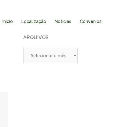
Início
Localização
Notícias
Convênios
ARQUIVOS
Arquivos