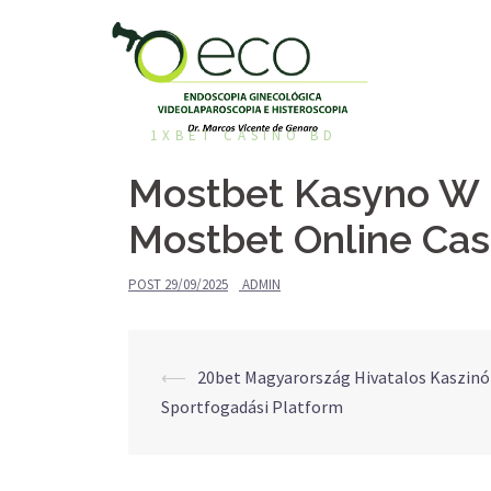
Pular
para
o
conteúdo
1XBET CASINO BD
Mostbet Kasyno W P
Mostbet Online Cas
POST
29/09/2025
ADMIN
Navegação
⟵
20bet Magyarország Hivatalos Kaszinó
Sportfogadási Platform
de
posts