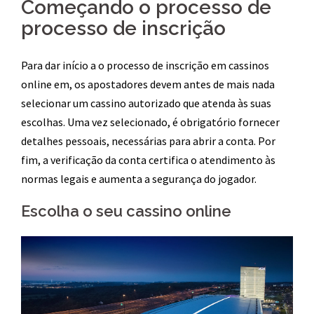
Começando o processo de
processo de inscrição
Para dar início a o processo de inscrição em cassinos
online em, os apostadores devem antes de mais nada
selecionar um cassino autorizado que atenda às suas
escolhas. Uma vez selecionado, é obrigatório fornecer
detalhes pessoais, necessárias para abrir a conta. Por
fim, a verificação da conta certifica o atendimento às
normas legais e aumenta a segurança do jogador.
Escolha o seu cassino online