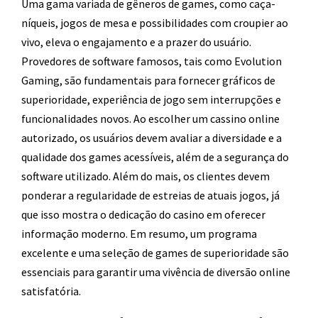
Uma gama variada de gêneros de games, como caça-
níqueis, jogos de mesa e possibilidades com croupier ao
vivo, eleva o engajamento e a prazer do usuário.
Provedores de software famosos, tais como Evolution
Gaming, são fundamentais para fornecer gráficos de
superioridade, experiência de jogo sem interrupções e
funcionalidades novos. Ao escolher um cassino online
autorizado, os usuários devem avaliar a diversidade e a
qualidade dos games acessíveis, além de a segurança do
software utilizado. Além do mais, os clientes devem
ponderar a regularidade de estreias de atuais jogos, já
que isso mostra o dedicação do casino em oferecer
informação moderno. Em resumo, um programa
excelente e uma seleção de games de superioridade são
essenciais para garantir uma vivência de diversão online
satisfatória.