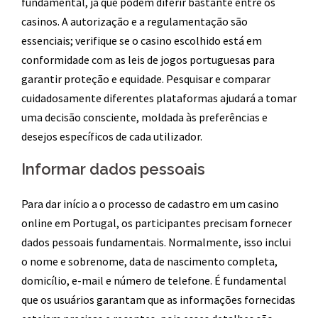
fundamental, já que podem diferir bastante entre os
casinos. A autorização e a regulamentação são
essenciais; verifique se o casino escolhido está em
conformidade com as leis de jogos portuguesas para
garantir proteção e equidade. Pesquisar e comparar
cuidadosamente diferentes plataformas ajudará a tomar
uma decisão consciente, moldada às preferências e
desejos específicos de cada utilizador.
Informar dados pessoais
Para dar início a o processo de cadastro em um casino
online em Portugal, os participantes precisam fornecer
dados pessoais fundamentais. Normalmente, isso inclui
o nome e sobrenome, data de nascimento completa,
domicílio, e-mail e número de telefone. É fundamental
que os usuários garantam que as informações fornecidas