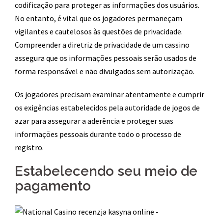
codificação para proteger as informações dos usuários.
No entanto, é vital que os jogadores permaneçam
vigilantes e cautelosos às questões de privacidade.
Compreender a diretriz de privacidade de um cassino
assegura que os informações pessoais serão usados de
forma responsável e não divulgados sem autorização.
Os jogadores precisam examinar atentamente e cumprir
os exigências estabelecidos pela autoridade de jogos de
azar para assegurar a aderência e proteger suas
informações pessoais durante todo o processo de
registro.
Estabelecendo seu meio de
pagamento