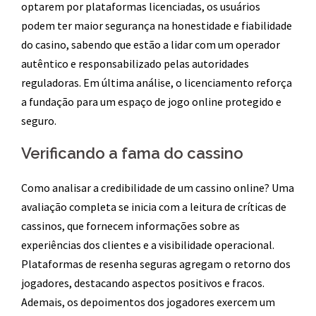
optarem por plataformas licenciadas, os usuários
podem ter maior segurança na honestidade e fiabilidade
do casino, sabendo que estão a lidar com um operador
autêntico e responsabilizado pelas autoridades
reguladoras. Em última análise, o licenciamento reforça
a fundação para um espaço de jogo online protegido e
seguro.
Verificando a fama do cassino
Como analisar a credibilidade de um cassino online? Uma
avaliação completa se inicia com a leitura de críticas de
cassinos, que fornecem informações sobre as
experiências dos clientes e a visibilidade operacional.
Plataformas de resenha seguras agregam o retorno dos
jogadores, destacando aspectos positivos e fracos.
Ademais, os depoimentos dos jogadores exercem um