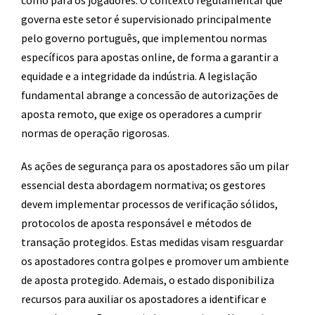
como para os jogadores. O contexto regulamentar que
governa este setor é supervisionado principalmente
pelo governo português, que implementou normas
específicos para apostas online, de forma a garantir a
equidade e a integridade da indústria. A legislação
fundamental abrange a concessão de autorizações de
aposta remoto, que exige os operadores a cumprir
normas de operação rigorosas.
As ações de segurança para os apostadores são um pilar
essencial desta abordagem normativa; os gestores
devem implementar processos de verificação sólidos,
protocolos de aposta responsável e métodos de
transação protegidos. Estas medidas visam resguardar
os apostadores contra golpes e promover um ambiente
de aposta protegido. Ademais, o estado disponibiliza
recursos para auxiliar os apostadores a identificar e