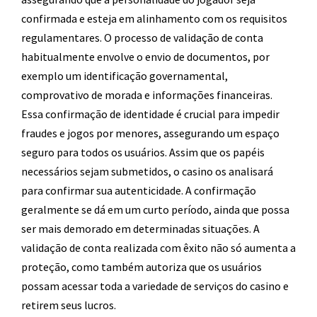
confirmada e esteja em alinhamento com os requisitos
regulamentares. O processo de validação de conta
habitualmente envolve o envio de documentos, por
exemplo um identificação governamental,
comprovativo de morada e informações financeiras.
Essa confirmação de identidade é crucial para impedir
fraudes e jogos por menores, assegurando um espaço
seguro para todos os usuários. Assim que os papéis
necessários sejam submetidos, o casino os analisará
para confirmar sua autenticidade. A confirmação
geralmente se dá em um curto período, ainda que possa
ser mais demorado em determinadas situações. A
validação de conta realizada com êxito não só aumenta a
proteção, como também autoriza que os usuários
possam acessar toda a variedade de serviços do casino e
retirem seus lucros.