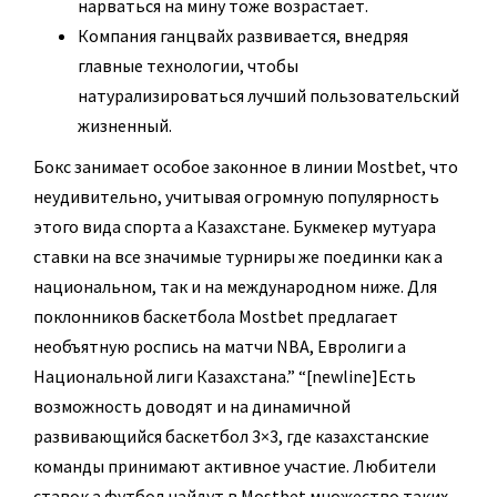
нарваться на мину тоже возрастает.
Компания ганцвайх развивается, внедряя
главные технологии, чтобы
натурализироваться лучший пользовательский
жизненный.
Бокс занимает особое законное в линии Mostbet, что
неудивительно, учитывая огромную популярность
этого вида спорта а Казахстане. Букмекер мутуара
ставки на все значимые турниры же поединки как а
национальном, так и на международном ниже. Для
поклонников баскетбола Mostbet предлагает
необъятную роспись на матчи NBA, Евролиги а
Национальной лиги Казахстана.” “[newline]Есть
возможность доводят и на динамичной
развивающийся баскетбол 3×3, где казахстанские
команды принимают активное участие. Любители
ставок а футбол найдут в Mostbet множество таких