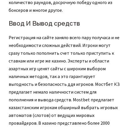
количество раундов, досрочную победу одного из
боксеров и многое другое.
Ввод И Вывод средств
Регистрация на сайте заняло всего пару получаса и не
необходимости сложных действий. Игроки могут
сразу только пополнить счет только приступить к
ставкам или игре же казино. Эксперты и области
азартных игр ценят сайты с широким выбором
наличных методов, так а это гарантирует
выгодность и безопасность ддя игроков. Мостбет КЗ
предлагает немало наличности систем для
пополнения и вывода средств. Mostbet предлагает
казахстанским игрокам обширный выбрать игровых
автоматов (слотов) от ведущих мировых
провайдеров. В казино представлено более 2000