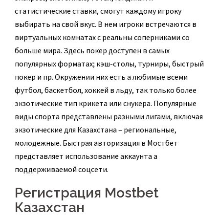
статистические ставки, смогут каждому игроку
выбирать на свой вкус. В нем игроки встречаются в
виртуальных комнатах с реальны соперниками со
больше мира. Здесь покер доступен в самых
популярных форматах; кэш-столы, турниры, быстрый
покер и пр. Окружении них есть а любимые всеми
футбол, баскетбол, хоккей в льду, так только более
экзотические тип крикета или снукера. Популярные
виды спорта представлены разными лигами, включая
экзотические для Казахстана – региональные,
молодежные. Быстрая авторизация в Мостбет
представляет использование аккаунта а
поддерживаемой соцсети.
Регистрация Mostbet
Казахстан