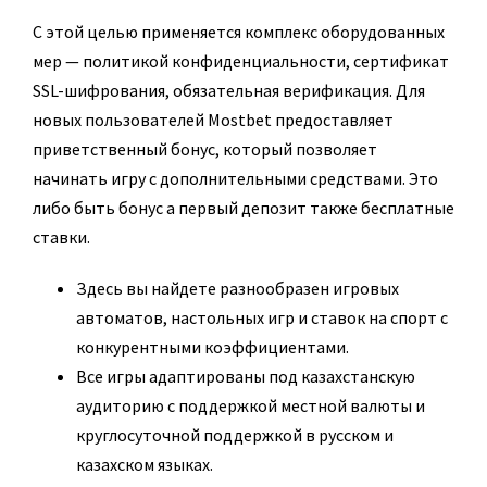
С этой целью применяется комплекс оборудованных
мер — политикой конфиденциальности, сертификат
SSL-шифрования, обязательная верификация. Для
новых пользователей Mostbet предоставляет
приветственный бонус, который позволяет
начинать игру с дополнительными средствами. Это
либо быть бонус а первый депозит также бесплатные
ставки.
Здесь вы найдете разнообразен игровых
автоматов, настольных игр и ставок на спорт с
конкурентными коэффициентами.
Все игры адаптированы под казахстанскую
аудиторию с поддержкой местной валюты и
круглосуточной поддержкой в русском и
казахском языках.