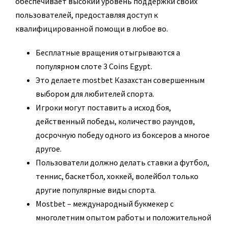
обеспечивает высокий уровень поддержки своих
пользователей, предоставляя доступ к
квалифицированной помощи в любое во.
Бесплатные вращения отыгрываются а
популярном слоте 3 Coins Egypt.
Это делаете mostbet Казахстан совершенным
выбором для любителей спорта.
Игроки могут поставить а исход боя,
действенный победы, количество раундов,
досрочную победу одного из боксеров а многое
другое.
Пользователи должно делать ставки а футбол,
теннис, баскетбол, хоккей, волейбол только
другие популярные виды спорта.
Mostbet – международный букмекер с
многолетним опытом работы и положительной