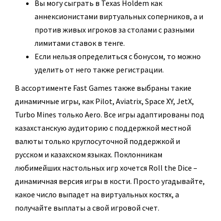
Вы могу сыграть в Texas Holdem как
аннексионистами виртуальных соперников, а и
против живых игроков за столами с разными
лимитами ставок в тенге.
Если нельзя определиться с бонусом, то можно
уделить от него также регистрации.
В ассортименте Fast Games также выбраны такие
динамичные игры, как Pilot, Aviatrix, Space XY, JetX,
Turbo Mines только Aero. Все игры адаптированы под
казахстанскую аудиторию с поддержкой местной
валюты только круглосуточной поддержкой и
русском и казахском языках. Поклонникам
любимейших настольных игр хочется Roll the Dice –
динамичная версия игры в кости. Просто угадывайте,
какое число выпадет на виртуальных костях, а
получайте выплаты а свой игровой счет.