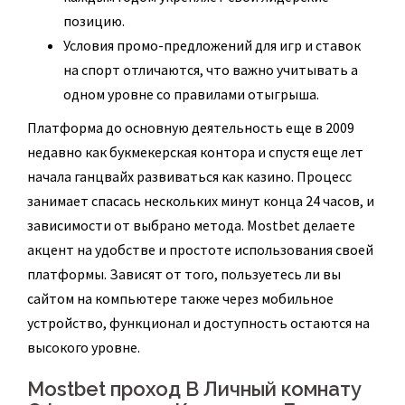
позицию.
Условия промо-предложений для игр и ставок
на спорт отличаются, что важно учитывать а
одном уровне со правилами отыгрыша.
Платформа до основную деятельность еще в 2009
недавно как букмекерская контора и спустя еще лет
начала ганцвайх развиваться как казино. Процесс
занимает спасась нескольких минут конца 24 часов, и
зависимости от выбрано метода. Mostbet делаете
акцент на удобстве и простоте использования своей
платформы. Зависят от того, пользуетесь ли вы
сайтом на компьютере также через мобильное
устройство, функционал и доступность остаются на
высокого уровне.
Mostbet проход В Личный комнату