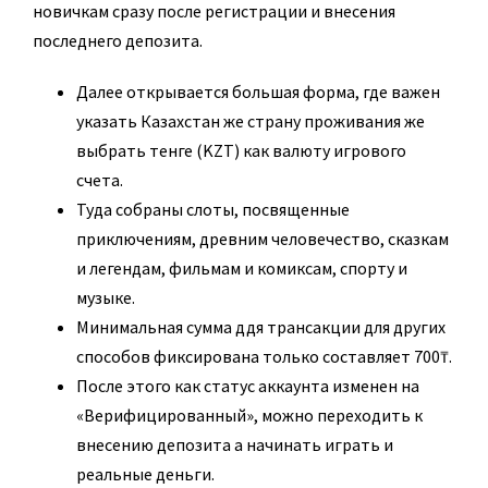
новичкам сразу после регистрации и внесения
последнего депозита.
Далее открывается большая форма, где важен
указать Казахстан же страну проживания же
выбрать тенге (KZT) как валюту игрового
счета.
Туда собраны слоты, посвященные
приключениям, древним человечество, сказкам
и легендам, фильмам и комиксам, спорту и
музыке.
Минимальная сумма ддя трансакции для других
способов фиксирована только составляет 700₸.
После этого как статус аккаунта изменен на
«Верифицированный», можно переходить к
внесению депозита а начинать играть и
реальные деньги.