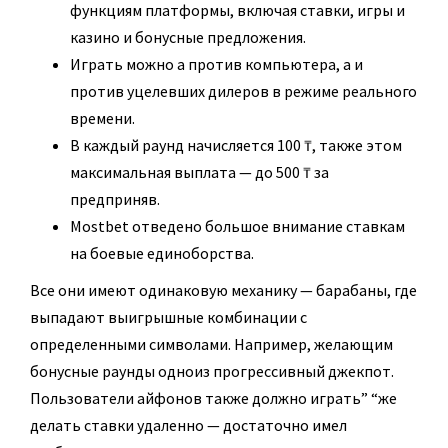
функциям платформы, включая ставки, игры и
казино и бонусные предложения.
Играть можно а против компьютера, а и
против уцелевших дилеров в режиме реального
времени.
В каждый раунд начисляется 100 ₸, также этом
максимальная выплата — до 500 ₸ за
предприняв.
Mostbet отведено большое внимание ставкам
на боевые единоборства.
Все они имеют одинаковую механику — барабаны, где
выпадают выигрышные комбинации с
определенными символами. Например, желающим
бонусные раунды одноиз прогрессивный джекпот.
Пользователи айфонов также должно играть” “же
делать ставки удаленно — достаточно имел