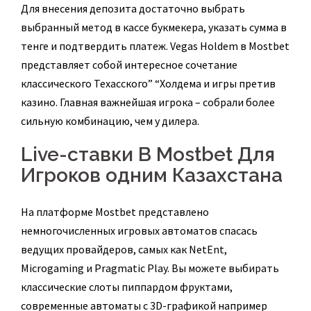
Для внесения депозита достаточно выбрать
выбранный метод в кассе букмекера, указать сумма в
тенге и подтвердить платеж. Vegas Holdem в Mostbet
представляет собой интересное сочетание
классического Техасского” “Холдема и игры претив
казино. Главная важнейшая игрока – собрали более
сильную комбинацию, чем у дилера.
Live-ставки В Mostbet Для
Игроков одним Казахстана
На платформе Mostbet представлено
немногочисленных игровых автоматов спасась
ведущих провайдеров, самых как NetEnt,
Microgaming и Pragmatic Play. Вы можете выбирать
классические слоты пиппардом фруктами,
современные автоматы с 3D-графикой например