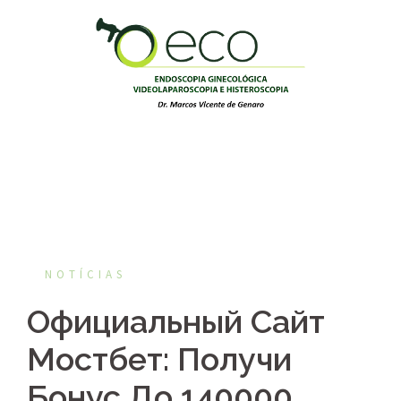
Pular
para
o
conteúdo
NOTÍCIAS
Официальный Сайт
Мостбет: Получи
Бонус До 140000