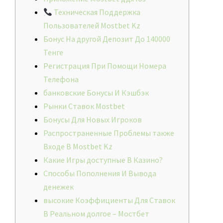
Техническая Поддержка
Пользователей Mostbet Kz
Бонус На другой Депозит До 140000
Тенге
Регистрация При Помощи Номера
Телефона
банковские Бонусы И Кэшбэк
Рынки Ставок Mostbet
Бонусы Для Новых Игроков
Распространенные Проблемы также
Входе В Mostbet Kz
Какие Игры доступные В Казино?
Способы Пополнения И Вывода
денежек
высокие Коэффициенты Для Ставок
В Реальном долгое – Мостбет