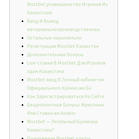
Mostbet усовершенство Игроков Из
Казахстана
Ввод И Вывод
материальнопроизводственных
Остальные параллельно
Регистрация Mostbet Казахстан
Дополнительные Бонусы
Live-ставки В Mostbet Для Игроков
один Казахстана
Mostbet вход В Личный кабинетик
Официального Казино же Бк
Как Зарегистрироваться На Сайте
Бездепозитные Бонусы: Фриспины
Или Ставки же Aviator
Mostbet — Легальный Букмекер
Казахстана?
Приложение Mostbet ддя Ios