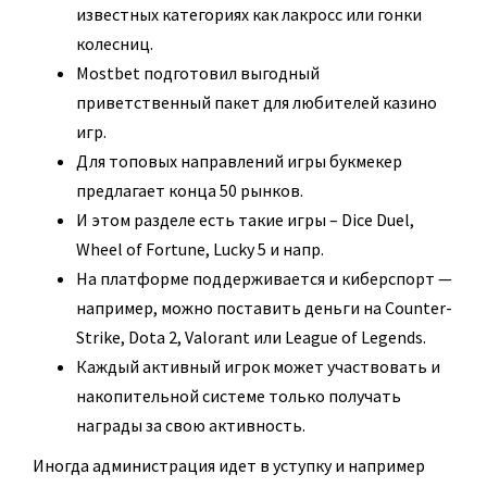
известных категориях как лакросс или гонки
колесниц.
Mostbet подготовил выгодный
приветственный пакет для любителей казино
игр.
Для топовых направлений игры букмекер
предлагает конца 50 рынков.
И этом разделе есть такие игры – Dice Duel,
Wheel of Fortune, Lucky 5 и напр.
На платформе поддерживается и киберспорт —
например, можно поставить деньги на Counter-
Strike, Dota 2, Valorant или League of Legends.
Каждый активный игрок может участвовать и
накопительной системе только получать
награды за свою активность.
Иногда администрация идет в уступку и например