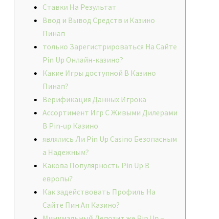
Ставки На Результат
Ввод и Вывод Средств и Казино
Пинап
только Зарегистрироваться На Сайте
Pin Up Онлайн-казино?
Какие Игры доступной В Казино
Пинап?
Верификация Данных Игрока
Ассортимент Игр С Живыми Дилерами
В Pin-up Казино
являлись Ли Pin Up Casino Безопасным
а Надежным?
Какова Популярность Pin Up В
европы?
Как задействовать Профиль На
Сайте Пин Ап Казино?
Минимальный Депозит же Pin Up –