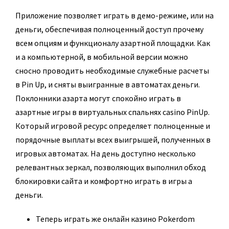
Приложение позволяет играть в демо-режиме, или на
деньги, обеспечивая полноценный доступ прочему
всем опциям и функционалу азартной площадки. Как
и а компьютерной, в мобильной версии можно
сносно проводить необходимые служебные расчеты
в Pin Up, и сняты выигранные в автоматах деньги.
Поклонники азарта могут спокойно играть в
азартные игры в виртуальных спальнях casino PinUp.
Который игровой ресурс определяет полноценные и
порядочные выплаты всех выигрышей, полученных в
игровых автоматах. На день доступно несколько
релевантных зеркал, позволяющих выполнил обход
блокировки сайта и комфортно играть в игры а
деньги.
Теперь играть же онлайн казино Pokerdom