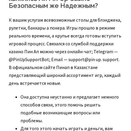
Безопасным же Надежным?
К вашим услугам всевозможные столы для блэкджека,
рулетки, баккары а покера. Игры прошло в режиме
реального времени, а крупье всегда готовы вступить
игровой процесс. Связался со службой поддержки
казино Пин Ап можно через онлайн-чат; Telegram —
@PinUpSupportBot; Email — support@pin up. support.
В официальном сайте Пинап в Казахстане
представляющий широкий ассортимент игр, каждый
день встречается новые.
Она доступна неустанно и предлагает немного
способов связи, этого помочь решить
подобные возникающие вопросы или
проблемы.
Для того этого начать играть и деньги, вам