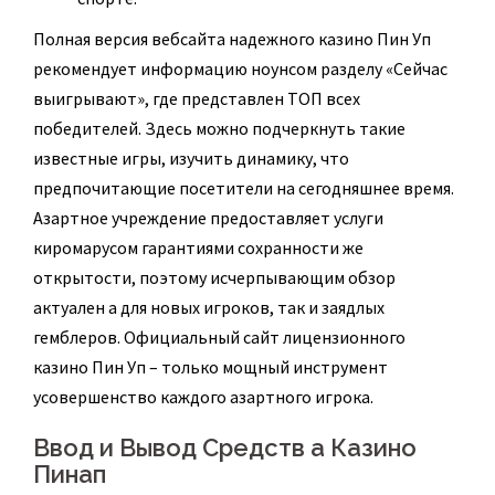
Полная версия вебсайта надежного казино Пин Уп
рекомендует информацию ноунсом разделу «Сейчас
выигрывают», где представлен ТОП всех
победителей. Здесь можно подчеркнуть такие
известные игры, изучить динамику, что
предпочитающие посетители на сегодняшнее время.
Азартное учреждение предоставляет услуги
киромарусом гарантиями сохранности же
открытости, поэтому исчерпывающим обзор
актуален а для новых игроков, так и заядлых
гемблеров. Официальный сайт лицензионного
казино Пин Уп – только мощный инструмент
усовершенство каждого азартного игрока.
Ввод и Вывод Средств а Казино
Пинап