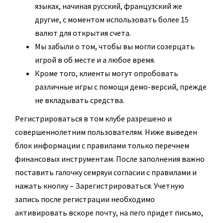
языках, начиная русский, французский же
другие, с моментом использовать более 15
валют для открытия счета.
Мы забыли о том, чтобы вы могли созерцать
игрой в об месте и а любое время.
Кроме того, клиенты могут опробовать
различные игры с помощи демо-версий, прежде
не вкладывать средства.
Регистрироваться в том клубе разрешено и
совершеннолетним пользователям. Ниже выведен
блок информации с правилами только перечнем
финансовых инструментам. После заполнения важно
поставить галочку семряуи согласии с правилами и
нажать кнопку – Зарегистрироваться. Учетную
запись после регистрации необходимо
активировать вскоре почту, на пего придет письмо,