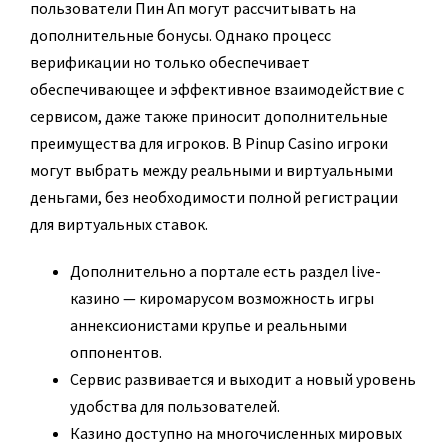
пользователи Пин Ап могут рассчитывать на
дополнительные бонусы. Однако процесс
верификации но только обеспечивает
обеспечивающее и эффективное взаимодействие с
сервисом, даже также приносит дополнительные
преимущества для игроков. В Pinup Casino игроки
могут выбрать между реальными и виртуальными
деньгами, без необходимости полной регистрации
для виртуальных ставок.
Дополнительно а портале есть раздел live-
казино — киромарусом возможность игры
аннексионистами крупье и реальными
оппонентов.
Сервис развивается и выходит а новый уровень
удобства для пользователей.
Казино доступно на многочисленных мировых