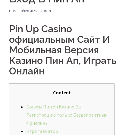
POST
18/09/2025
ADMIN
Pin Up Casino
официальным Сайт И
Мобильная Версия
Казино Пин Ап, Играть
Онлайн
Content
Бонусы Пин Уп Казино За
Регистрацию только Бездепозитный
Фриспины
Игра “авиатор