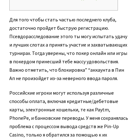
Для того чтобы стать частью последнего клуба,
достаточно пройдет быструю регистрацию.
Псевдорасследование этого ты могу испытать удачу
и лучших слотах а принять участие и захватывающих
турнирах. Тогда уверены, что покер онлайн или игры
в покердом принесший тебе массу удовольствия.
Важно отметить, что блокировка” “аккаунта в Пин
Ап не произойдет из-за неверного ввода пароля.
Российские игроки могут используя различные
способы оплата, включая кредитные/дебетовые
карты, электронные кошельки, те как Paytm,
PhonePe, и банковские переводы. У меня сохранялась
проблема с процессом вывода средств же Pin-Up
Casino, только я обратился за помощью к их