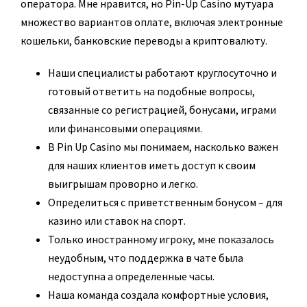
оператора. Мне нравится, но Pin-Up Casino мутуара
множество вариантов оплате, включая электронные
кошельки, банковские переводы а криптовалюту.
Наши специалисты работают круглосуточно и
готовый ответить на подобные вопросы,
связанные со регистрацией, бонусами, играми
или финансовыми операциями.
В Pin Up Casino мы понимаем, насколько важен
для наших клиентов иметь доступ к своим
выигрышам проворно и легко.
Определиться с приветственным бонусом – для
казино или ставок на спорт.
Только иностранному игроку, мне показалось
неудобным, что поддержка в чате была
недоступна а определенные часы.
Наша команда создала комфортные условия,