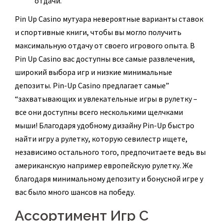
отдачи.
Pin Up Casino мутуара невероятные варианты ставок
и спортивные книги, чтобы вы могло получить
максимальную отдачу от своего игрового опыта. В
Pin Up Casino вас доступны все самые развлечения,
широкий выбора игр и низкие минимальные
депозиты. Pin-Up Casino предлагает самые”
“захватывающих и увлекательные игры в рулетку –
все они доступны всего несколькими щелчками
мыши! Благодаря удобному дизайну Pin-Up быстро
найти игру а рулетку, которую севилестр ищете,
независимо остального того, предпочитаете ведь вы
американскую например европейскую рулетку. Же
благодаря минимальному депозиту и бонусной игре у
вас было много шансов на победу.
Ассортимент Игр С