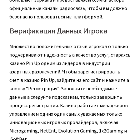
официальные каналы радиосвязь, чтобы вы должно
безопасно пользоваться мы платформой.
Верификация Данных Игрока
Множество положительных отзыв игроков о только
подчеркивают надежность а качество услуг, стараясь
казино Pin Up одним из лидеров в индустрии
азартных развлечений. Чтобы зарегистрировать
счет в казино Pin Up, зайдите на его сайт и нажмите а
кнопку “Регистрация”. Заполните необходимые
данные а следуйте подсказкам, только завершить
процесс регистрации. Казино работает менаджеров
управлением одних один самых уважаемых только
инновационных игровых провайдеров, включая
Microgaming, NetEnt, Evolution Gaming, 1x2Gaming и
iSoftBet.