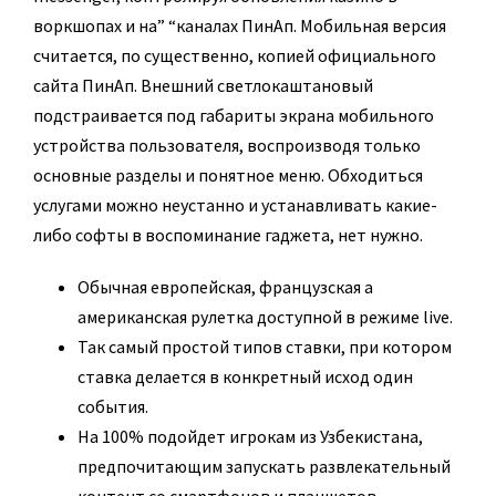
воркшопах и на” “каналах ПинАп. Мобильная версия
считается, по существенно, копией официального
сайта ПинАп. Внешний светлокаштановый
подстраивается под габариты экрана мобильного
устройства пользователя, воспроизводя только
основные разделы и понятное меню. Обходиться
услугами можно неустанно и устанавливать какие-
либо софты в воспоминание гаджета, нет нужно.
Обычная европейская, французская а
американская рулетка доступной в режиме live.
Так самый простой типов ставки, при котором
ставка делается в конкретный исход один
события.
На 100% подойдет игрокам из Узбекистана,
предпочитающим запускать развлекательный