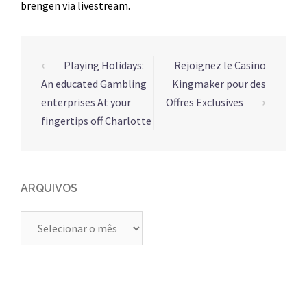
brengen via livestream.
Navegação
⟵
Playing Holidays:
Rejoignez le Casino
de
An educated Gambling
Kingmaker pour des
posts
enterprises At your
Offres Exclusives
⟶
fingertips off Charlotte
ARQUIVOS
Arquivos