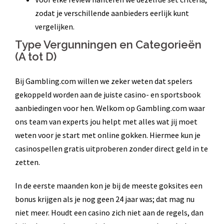
zodat je verschillende aanbieders eerlijk kunt
vergelijken.
Type Vergunningen en Categorieën
(A tot D)
Bij Gambling.com willen we zeker weten dat spelers
gekoppeld worden aan de juiste casino- en sportsbook
aanbiedingen voor hen. Welkom op Gambling.com waar
ons team van experts jou helpt met alles wat jij moet
weten voor je start met online gokken. Hiermee kun je
casinospellen gratis uitproberen zonder direct geld in te
zetten.
In de eerste maanden kon je bij de meeste goksites een
bonus krijgen als je nog geen 24 jaar was; dat mag nu
niet meer. Houdt een casino zich niet aan de regels, dan