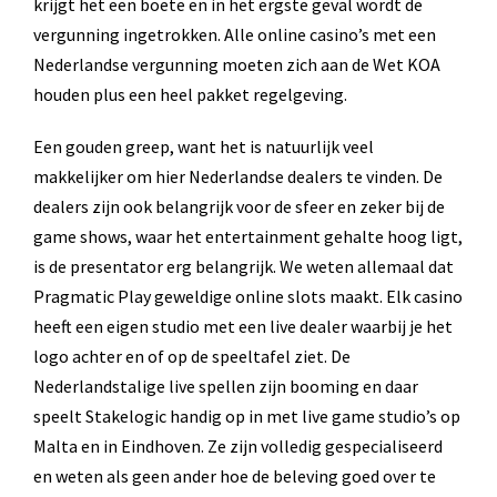
krijgt het een boete en in het ergste geval wordt de
vergunning ingetrokken. Alle online casino’s met een
Nederlandse vergunning moeten zich aan de Wet KOA
houden plus een heel pakket regelgeving.
Een gouden greep, want het is natuurlijk veel
makkelijker om hier Nederlandse dealers te vinden. De
dealers zijn ook belangrijk voor de sfeer en zeker bij de
game shows, waar het entertainment gehalte hoog ligt,
is de presentator erg belangrijk. We weten allemaal dat
Pragmatic Play geweldige online slots maakt. Elk casino
heeft een eigen studio met een live dealer waarbij je het
logo achter en of op de speeltafel ziet. De
Nederlandstalige live spellen zijn booming en daar
speelt Stakelogic handig op in met live game studio’s op
Malta en in Eindhoven. Ze zijn volledig gespecialiseerd
en weten als geen ander hoe de beleving goed over te