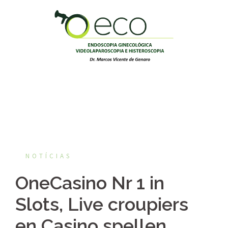
Pular
para
o
conteúdo
NOTÍCIAS
OneCasino Nr 1 in
Slots, Live croupiers
en Casino spellen