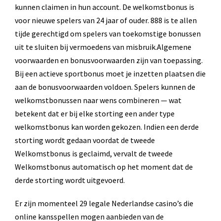
kunnen claimen in hun account. De welkomstbonus is
voor nieuwe spelers van 24 jaar of ouder. 888 is te allen
tijde gerechtigd om spelers van toekomstige bonussen
uit te sluiten bij vermoedens van misbruik.Algemene
voorwaarden en bonusvoorwaarden zijn van toepassing.
Bij een actieve sportbonus moet je inzetten plaatsen die
aan de bonusvoorwaarden voldoen. Spelers kunnen de
welkomstbonussen naar wens combineren — wat
betekent dat er bij elke storting een ander type
welkomstbonus kan worden gekozen. Indien een derde
storting wordt gedaan voordat de tweede
Welkomstbonus is geclaimd, vervalt de tweede
Welkomstbonus automatisch op het moment dat de
derde storting wordt uitgevoerd.
Er zijn momenteel 29 legale Nederlandse casino’s die
online kansspellen mogen aanbieden van de