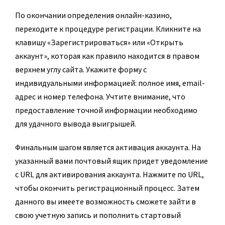
По окончании определения онлайн-казино,
переходите к процедуре регистрации. Кликните на
клавишу «Зарегистрироваться» или «Открыть
аккаунт», которая как правило находится в правом
верхнем углу сайта. Укажите форму с
индивидуальными информацией: полное имя, email-
адрес и номер телефона. Учтите внимание, что
предоставление точной информации необходимо
для удачного вывода выигрышей.
Финальным шагом является активация аккаунта. На
указанный вами почтовый ящик придет уведомление
с URL для активирования аккаунта. Нажмите по URL,
чтобы окончить регистрационный процесс. Затем
данного вы имеете возможность сможете зайти в
свою учетную запись и пополнить стартовый