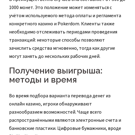
1000 монет. Это положение может изменяться с
учётом используемого метода оплаты и регламента
конкретного казино и Pokerdom. Клиенты также
необходимо отслеживать периодами проведения
транзакций: некоторые способы позволяют
зачислить средства мгновенно, тогда как другие
могут занять до нескольких рабочих дней.
Получение выигрыша:
методы и время
Во время подбора варианта перевода денег из
онлайн казино, игроки обнаруживают
разнообразием возможностей. Чаще всего
распространёнными являются электронные счета и
банковские пластики. Цифровые бумажники, вроде