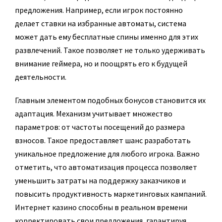
предложения. Например, если игрок постоянно
делает ставки на избранные автоматы, система
может дать ему бесплатные спины именно для этих
развлечений. Такое позволяет не только удерживать
внимание геймера, но и поощрять его к будущей
деятельности.
Главным элементом подобных бонусов становится их
адаптация. Механизм учитывает множество
параметров: от частоты посещений до размера
взносов. Такое предоставляет шанс разработать
уникальное предложение для любого игрока. Важно
отметить, что автоматизация процесса позволяет
уменьшить затраты на поддержку заказчиков и
повысить продуктивность маркетинговых кампаний.
Интернет казино способны в реальном времени
корректировать свои предложения, гарантируя