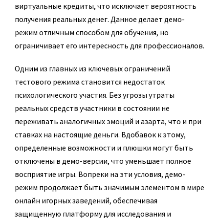
виртуальные кредиты, что исключает вероятность
получения реальных денег. Данное делает демо-
режим отличным способом для обучения, но
ограничивает его интересность для профессионалов.
Одним из главных из ключевых ограничений
тестового режима становится недостаток
психологического участия. Без угрозы утраты
реальных средств участники в состоянии не
переживать аналогичных эмоций и азарта, что и при
ставках на настоящие деньги. Вдобавок к этому,
определенные возможности и плюшки могут быть
отключены в демо-версии, что уменьшает полное
восприятие игры. Вопреки на эти условия, демо-
режим продолжает быть значимым элементом в мире
онлайн игорных заведений, обеспечивая
защищенную платформу для исследования и