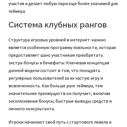
участия и делает любую пари еще более значимой для
геймера.
Система клубных рангов
Структура игровых уровней в интернет-казино
является особенную программу лояльности, которая
предоставляет шанс участникам приобретать
экстра-бонусы и бенефиты. Ключевая концепция
данной модели состоит в том, что поощрять
регулярных пользователей за их частую игру и
вовлеченность. Как больше ранг геймера, тем
значительнее преимуществ он получает, включая
эксклюзивные бонусы, быстрые выводы средств и
личного консультанта.
Игроки начинают свой путь с стартового левела и