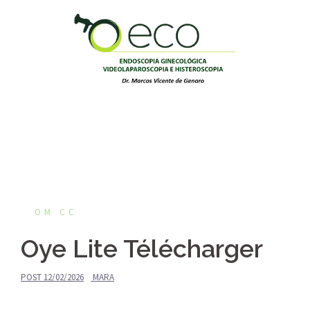
Pular
para
o
conteúdo
OM CC
Oye Lite Télécharger
POST
12/02/2026
MARA