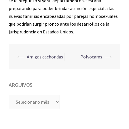
se le preguntó si ya su departamento se estaba
preparando para poder brindar atención especial a las
nuevas familias encabezadas por parejas homosexuales
que podrían surgir pronto ante los desarrollos de la
jurisprudencia en Estados Unidos.
Navegação
⟵
Amigas cachondas
Polvocams
⟶
de
posts
ARQUIVOS
Arquivos