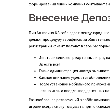
формировании линии компания учитывает зн
Внесение Депо
Пин Ап казино КЗ соблюдает международные 
делают процедуру верификации обязательно
регистрации клиент получат в свое распоряж
Ищете ли севилестр карточные игры, на
Up есть все!
Также администрация иногда высылает н
Важное внимание уделяется обновлению 
После установки мобильного приложения
казино игры а ввод/вывод денежных м
Разнообразнее развлечений в лобби компани
игроки всегда смогут ощущать приток свежег