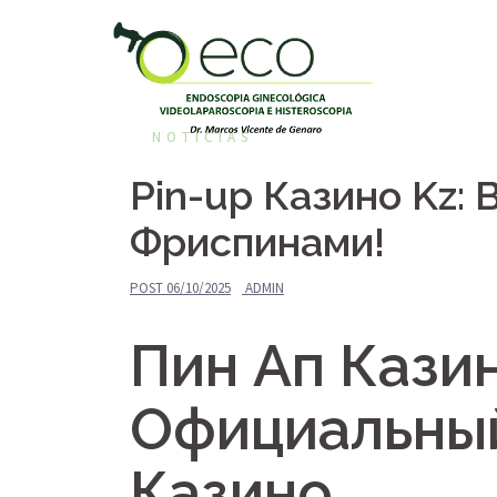
Pular
para
o
conteúdo
NOTÍCIAS
Pin-up Казино Kz:
Фриспинами!
POST
06/10/2025
ADMIN
Пин Ап Казин
Официальный
Казино