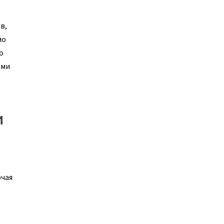
в,
мо
о
ами
и
ючая