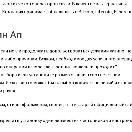
ьков и счетов операторов связи. В качестве альтернативы
Компания принимает обналичить в Bitcoin, Litecoin, Ethereu
ин Ап
тели могли продолжать довольствоваться услугами казино, не
ким-либо причинам. Всяком, необходимое для успешного операц
чно операции вскоре электронные кошельки проходит”
 выбора игры установите размер ставки в соответствии
. И слотах это может быть выбор количество линий и ставки
и раунд.
сы, стиль оформления, сервис, что и старый официальный са
зрешить установку один неизвестных источников а настройк