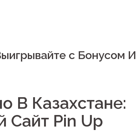
 Выигрывайте с Бонусом И
о В Казахстане:
 Сайт Pin Up