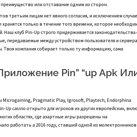
 преимущество или отставание одним из сторон.
тов третьим лицам нет явного согласия, и исключением случае
е хранятся только в течение того времени, которое необходи
. Наш клуб Pin-Up строго придерживается законодательства 
е, передаваемые между устройством пользователя и сервер
 Твоя компания собирает только ту информацию, сама
Приложение Pin” “up Apk Ил
icrogaming, Pragmatic Play, Igrosoft, Playtech, Endorphina
in-Up casino открыто для игроков из других европейских, вкл
огих областях, где азартные игры разрешены на
чало работать а 2016 году, ставший одной из молектронников