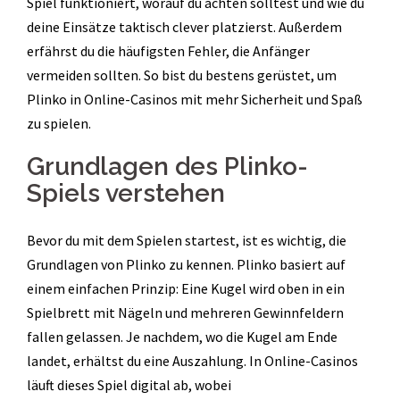
Spiel funktioniert, worauf du achten solltest und wie du
deine Einsätze taktisch clever platzierst. Außerdem
erfährst du die häufigsten Fehler, die Anfänger
vermeiden sollten. So bist du bestens gerüstet, um
Plinko in Online-Casinos mit mehr Sicherheit und Spaß
zu spielen.
Grundlagen des Plinko-
Spiels verstehen
Bevor du mit dem Spielen startest, ist es wichtig, die
Grundlagen von Plinko zu kennen. Plinko basiert auf
einem einfachen Prinzip: Eine Kugel wird oben in ein
Spielbrett mit Nägeln und mehreren Gewinnfeldern
fallen gelassen. Je nachdem, wo die Kugel am Ende
landet, erhältst du eine Auszahlung. In Online-Casinos
läuft dieses Spiel digital ab, wobei