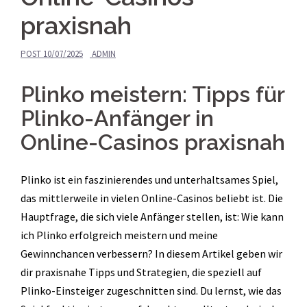
praxisnah
POST
10/07/2025
ADMIN
Plinko meistern: Tipps für
Plinko-Anfänger in
Online-Casinos praxisnah
Plinko ist ein faszinierendes und unterhaltsames Spiel,
das mittlerweile in vielen Online-Casinos beliebt ist. Die
Hauptfrage, die sich viele Anfänger stellen, ist: Wie kann
ich Plinko erfolgreich meistern und meine
Gewinnchancen verbessern? In diesem Artikel geben wir
dir praxisnahe Tipps und Strategien, die speziell auf
Plinko-Einsteiger zugeschnitten sind. Du lernst, wie das