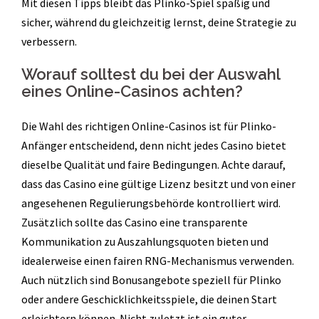
Mit diesen Tipps bleibt das Plinko-Spiel spaßig und
sicher, während du gleichzeitig lernst, deine Strategie zu
verbessern.
Worauf solltest du bei der Auswahl
eines Online-Casinos achten?
Die Wahl des richtigen Online-Casinos ist für Plinko-
Anfänger entscheidend, denn nicht jedes Casino bietet
dieselbe Qualität und faire Bedingungen. Achte darauf,
dass das Casino eine gültige Lizenz besitzt und von einer
angesehenen Regulierungsbehörde kontrolliert wird.
Zusätzlich sollte das Casino eine transparente
Kommunikation zu Auszahlungsquoten bieten und
idealerweise einen fairen RNG-Mechanismus verwenden.
Auch nützlich sind Bonusangebote speziell für Plinko
oder andere Geschicklichkeitsspiele, die deinen Start
erleichtern können. Nicht zuletzt ist ein guter