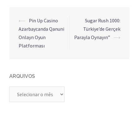
Navegação
⟵
Pin Up Casino
Sugar Rush 1000:
de
Azərbaycanda Qanuni
Türkiye’de Gerçek
posts
Onlayn Oyun
Parayla Oynayın”
⟶
Platforması
ARQUIVOS
Arquivos