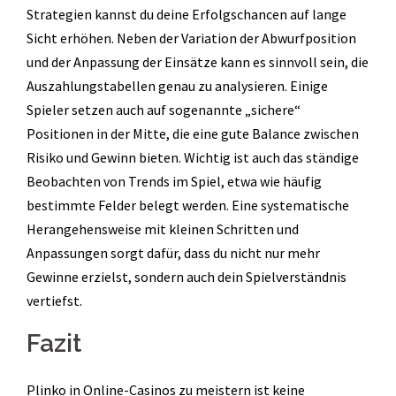
Strategien kannst du deine Erfolgschancen auf lange
Sicht erhöhen. Neben der Variation der Abwurfposition
und der Anpassung der Einsätze kann es sinnvoll sein, die
Auszahlungstabellen genau zu analysieren. Einige
Spieler setzen auch auf sogenannte „sichere“
Positionen in der Mitte, die eine gute Balance zwischen
Risiko und Gewinn bieten. Wichtig ist auch das ständige
Beobachten von Trends im Spiel, etwa wie häufig
bestimmte Felder belegt werden. Eine systematische
Herangehensweise mit kleinen Schritten und
Anpassungen sorgt dafür, dass du nicht nur mehr
Gewinne erzielst, sondern auch dein Spielverständnis
vertiefst.
Fazit
Plinko in Online-Casinos zu meistern ist keine