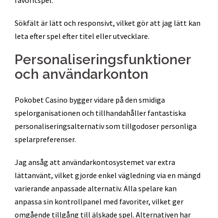
Sökfält är lätt och responsivt, vilket gör att jag lätt kan
leta efter spel efter titel eller utvecklare.
Personaliseringsfunktioner
och användarkonton
Pokobet Casino bygger vidare på den smidiga
spelorganisationen och tillhandahåller fantastiska
personaliseringsalternativ som tillgodoser personliga
spelarpreferenser.
Jag ansåg att användarkontosystemet var extra
lättanvänt, vilket gjorde enkel vägledning via en mängd
varierande anpassade alternativ. Alla spelare kan
anpassa sin kontrollpanel med favoriter, vilket ger
omgående tillgång till älskade spel. Alternativen har