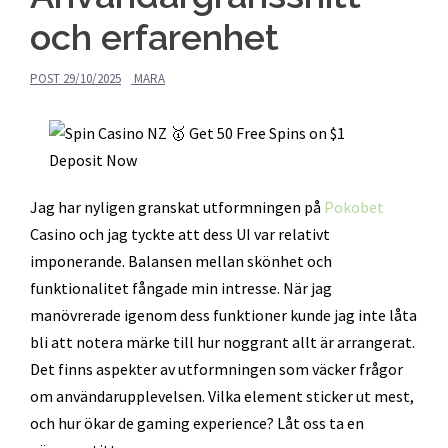
och erfarenhet
POST
29/10/2025
MARA
Jag har nyligen granskat utformningen på
Pokobet
Casino och jag tyckte att dess UI var relativt
imponerande. Balansen mellan skönhet och
funktionalitet fångade min intresse. När jag
manövrerade igenom dess funktioner kunde jag inte låta
bli att notera märke till hur noggrant allt är arrangerat.
Det finns aspekter av utformningen som väcker frågor
om användarupplevelsen. Vilka element sticker ut mest,
och hur ökar de gaming experience? Låt oss ta en