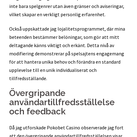
inte bara spelgenrer utan även gränser och aviseringar,
vilket skapar en verkligt personlig erfarenhet.
Också uppskattade jag lojalitetsprogrammet, där mina
beteenden bestämmer belöningar, som gör att mitt
deltagande känns viktigt och erkänt. Detta nivå av
modifiering demonstrerar på spelsajtens engagemang
för att hantera unika behov och förändra en standard
upplevelse till en unik individualiserat och
tillfredsställande.
Övergripande
användartillfredsställelse
och feedback
Då jag utforskade Pokobet Casino observerade jag fort
att den övergripande användartillfredsställelsen visar