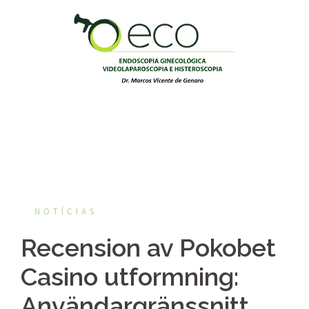
Pular
para
o
conteúdo
NOTÍCIAS
Recension av Pokobet
Casino utformning:
Användargränssnitt