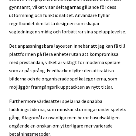
gynnsamt, vilket visar deltagarnas gillande för dess
utformning och funktionalitet. Användare hyllar
regelbundet den lätta designen som skapar
vägledningen smidig och förbättrar sina spelupplevelse.
Det anpassningsbara layouten innebär att jag kan få till
plattformen på flera enheter utan att kompromissa
med prestandan, vilket är viktigt för moderna spelare
som är på språng. Feedbacken lyfter den attraktiva
bilderna och de organiserade spelkategorierna, som
möjliggör framgångsrik upptäckten av nytt titlar.
Furthermore värdesätter spelarna de snabba
laddningstiderna, som minskar störningar under spelets
gång. Klagomål är ovanliga men berör huvudsakligen
angående en önskan om ytterligare mer varierade
betalningsmetoder.