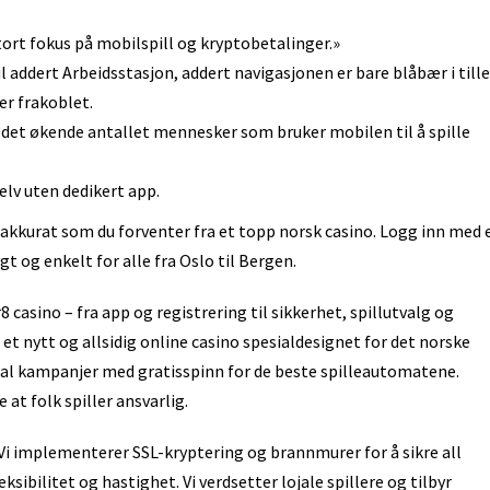
tort fokus på mobilspill og kryptobetalinger.»
 addert Arbeidsstasjon, addert navigasjonen er bare blåbær i till
ler frakoblet.
 det økende antallet mennesker som bruker mobilen til å spille
lv uten dedikert app.
– akkurat som du forventer fra et topp norsk casino. Logg inn med 
gt og enkelt for alle fra Oslo til Bergen.
casino – fra app og registrering til sikkerhet, spillutvalg og
t nytt og allsidig online casino spesialdesignet for det norske
sial kampanjer med gratisspinn for de beste spilleautomatene.
 at folk spiller ansvarlig.
 Vi implementerer SSL-kryptering og brannmurer for å sikre all
sibilitet og hastighet. Vi verdsetter lojale spillere og tilbyr