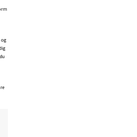
form
t og
dig
 du
ore