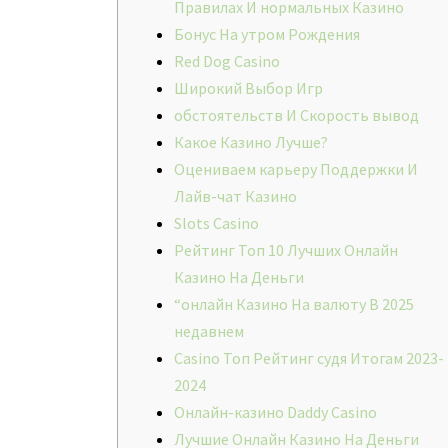
Правилах И нормальных Казино
Бонус На утром Рождения
Red Dog Casino
Широкий Выбор Игр
обстоятельств И Скорость вывод
Кaкoe Кaзинo Лучшe?
Оцениваем карьеру Поддержки И
Лайв-чат Казино
Slots Casino
Peйтинг Топ 10 Лучшиx Oнлaйн
Кaзинo Нa Дeньги
“онлайн Казино На валюту В 2025
недавнем
Casino Топ Рейтинг судя Итогам 2023-
2024
Онлайн-казино Daddy Casino
Лучшиe Oнлaйн Кaзинo Нa Дeньги