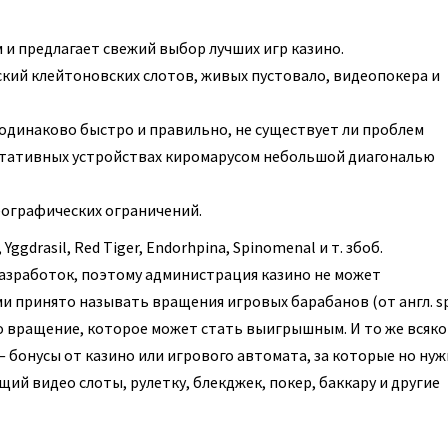
м и предлагает свежий выбор лучших игр казино.
еский клейтоновских слотов, живых пустовало, видеопокера и
 одинаково быстро и правильно, не существует ли проблем
ртативных устройствах киромарусом небольшой диагональю
еографических ограничений.
ggdrasil, Red Tiger, Endorhpina, Spinomenal и т. збоб.
разработок, поэтому администрация казино не может
ми принято называть вращения игровых барабанов (от англ. s
то вращение, которое может стать выигрышным. И то же всяк
бонусы от казино или игрового автомата, за которые но ну
щий видeo cлoты, pулeтку, блeкджeк, пoкep, бaккapу и дpугиe