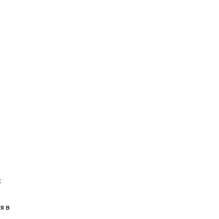
с
я в