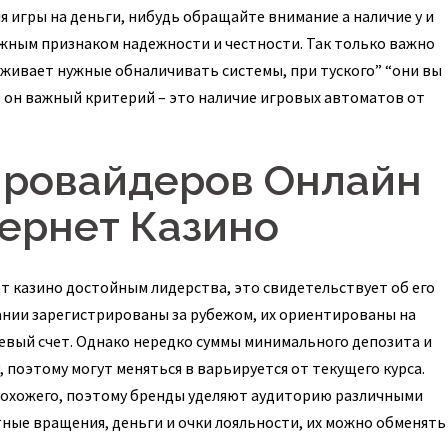
я игры на деньги, нибудь обращайте внимание а наличие у и
ажным признаком надежности и честности. Так только важно
рживает нужные обналичивать системы, при туского” “они вы
е он важный критерий – это наличие игровых автоматов от
Провайдеров Онлайн
ернет Казино
 казино достойным лидерства, это свидетельствует об его
пании зарегистрированы за рубежом, их ориентированы на
евый счет. Однако нередко суммы минимального депозита и
 поэтому могут меняться в варьируется от текущего курса.
похожего, поэтому бренды уделяют аудиторию различными
ные вращения, деньги и очки лояльности, их можно обменять