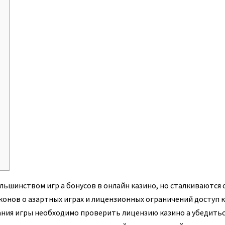
льшинством игр а бонусов в онлайн казино, но сталкиваются 
конов о азартных играх и лицензионных ограничений доступ к
ания игры необходимо проверить лицензию казино а убедитьс