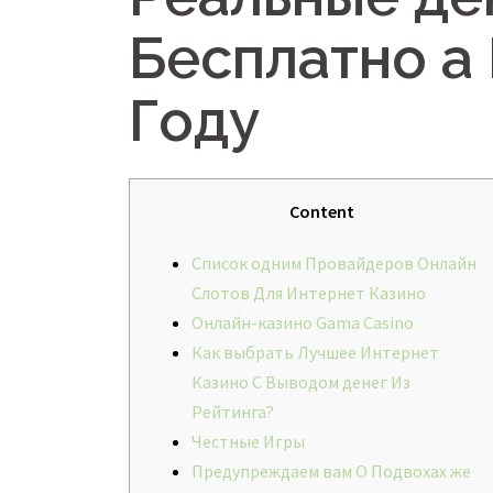
Бесплатно а
Году
Content
Список одним Провайдеров Онлайн
Слотов Для Интернет Казино
Онлайн-казино Gama Casino
Как выбрать Лучшее Интернет
Казино С Выводом денег Из
Рейтинга?
Честные Игры
Предупреждаем вам О Подвохах же