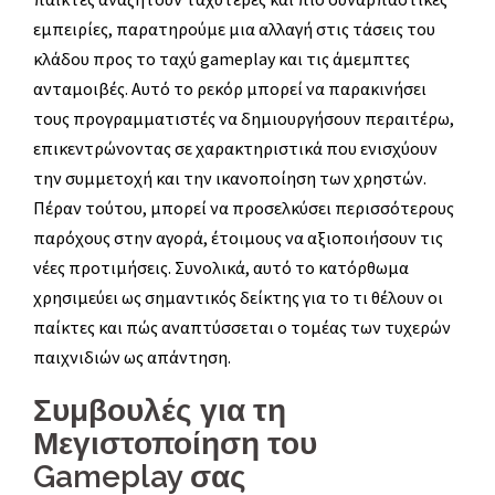
εμπειρίες, παρατηρούμε μια αλλαγή στις τάσεις του
κλάδου προς το ταχύ gameplay και τις άμεμπτες
ανταμοιβές. Αυτό το ρεκόρ μπορεί να παρακινήσει
τους προγραμματιστές να δημιουργήσουν περαιτέρω,
επικεντρώνοντας σε χαρακτηριστικά που ενισχύουν
την συμμετοχή και την ικανοποίηση των χρηστών.
Πέραν τούτου, μπορεί να προσελκύσει περισσότερους
παρόχους στην αγορά, έτοιμους να αξιοποιήσουν τις
νέες προτιμήσεις. Συνολικά, αυτό το κατόρθωμα
χρησιμεύει ως σημαντικός δείκτης για το τι θέλουν οι
παίκτες και πώς αναπτύσσεται ο τομέας των τυχερών
παιχνιδιών ως απάντηση.
Συμβουλές για τη
Μεγιστοποίηση του
Gameplay σας