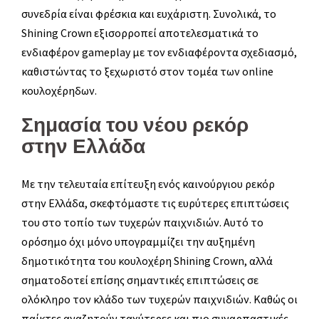
συνεδρία είναι φρέσκια και ευχάριστη. Συνολικά, το
Shining Crown εξισορροπεί αποτελεσματικά το
ενδιαφέρον gameplay με τον ενδιαφέροντα σχεδιασμό,
καθιστώντας το ξεχωριστό στον τομέα των online
κουλοχέρηδων.
Σημασία του νέου ρεκόρ
στην Ελλάδα
Με την τελευταία επίτευξη ενός καινούργιου ρεκόρ
στην Ελλάδα, σκεφτόμαστε τις ευρύτερες επιπτώσεις
του στο τοπίο των τυχερών παιχνιδιών. Αυτό το
ορόσημο όχι μόνο υπογραμμίζει την αυξημένη
δημοτικότητα του κουλοχέρη Shining Crown, αλλά
σηματοδοτεί επίσης σημαντικές επιπτώσεις σε
ολόκληρο τον κλάδο των τυχερών παιχνιδιών. Καθώς οι
παίκτες αναζητούν ταχύτερες και πιο συναρπαστικές