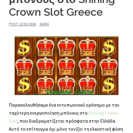
Crown Slot Greece
POST
12/03/2026
MARA
Παρακολουθήσαμε ένα εντυπωσιακό ορόσημο με την
ταχύτερη ενεργοποίηση μπόνους στο
Shining Crown
Slot
, που διαδραματίζεται πρόσφατα στην Ελλάδα.
Αυτό το επίτευγμα όχι μόνο τονίζει τη ελκυστική φύση