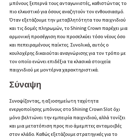
μπόνους ξεπερνά τους ανταγωνιστές, καθιστώντας το
πιο ελκυστικό για όσους αναζητούν τον ενθουσιασμό.
Όταν εξετάζουμε την μεταβλητότητα του παιχνιδιού
και τις δομές πληρωμών, το Shining Crown παρέχει μια
αρμονική προσέγγιση που προσελκύει τόσο νέους όσο
και πεπειραμένους παίκτες. Συνολικά, αυτός ο
κουλοχέρης δικαιούται αναγνώρισης για τον τρόπο με
τον οποίο ενώνει επιδέξια τα κλασικά στοιχεία
παιχνιδιού με μοντέρνα χαρακτηριστικά.
Σύναψη
Συνοψίζοντας, η αξιοσημείωτη ταχύτητα
ενεργοποίησης μπόνους στο Shining Crown Slot όχι
μόνο βελτιώνει την εμπειρία παιχνιδιού, αλλά τονίζει
και μια μετατόπιση προς πιο άμεμπτες ανταμοιβές
στον κλάδο. Καθώς εξετάζουμε στρατηγικές για το