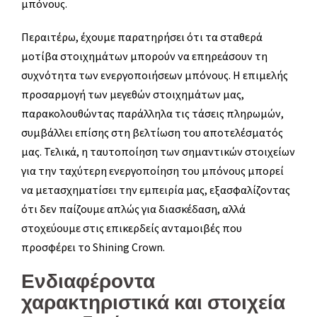
μπόνους.
Περαιτέρω, έχουμε παρατηρήσει ότι τα σταθερά
μοτίβα στοιχημάτων μπορούν να επηρεάσουν τη
συχνότητα των ενεργοποιήσεων μπόνους. Η επιμελής
προσαρμογή των μεγεθών στοιχημάτων μας,
παρακολουθώντας παράλληλα τις τάσεις πληρωμών,
συμβάλλει επίσης στη βελτίωση του αποτελέσματός
μας. Τελικά, η ταυτοποίηση των σημαντικών στοιχείων
για την ταχύτερη ενεργοποίηση του μπόνους μπορεί
να μετασχηματίσει την εμπειρία μας, εξασφαλίζοντας
ότι δεν παίζουμε απλώς για διασκέδαση, αλλά
στοχεύουμε στις επικερδείς ανταμοιβές που
προσφέρει το Shining Crown.
Ενδιαφέροντα
χαρακτηριστικά και στοιχεία