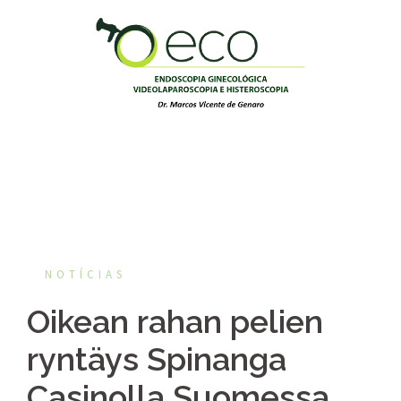
Pular
para
o
conteúdo
NOTÍCIAS
Oikean rahan pelien
ryntäys Spinanga
Casinolla Suomessa