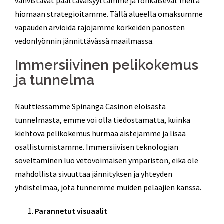
vahvistavat päättäväisyyttämme ja rohkaisevat meitä
hiomaan strategioitamme. Tällä alueella omaksumme
vapauden arvioida rajojamme korkeiden panosten
vedonlyönnin jännittävässä maailmassa.
Immersiivinen pelikokemus
ja tunnelma
Nauttiessamme Spinanga Casinon eloisasta
tunnelmasta, emme voi olla tiedostamatta, kuinka
kiehtova pelikokemus hurmaa aistejamme ja lisää
osallistumistamme. Immersiivisen teknologian
soveltaminen luo vetovoimaisen ympäristön, eikä ole
mahdollista sivuuttaa jännityksen ja yhteyden
yhdistelmää, jota tunnemme muiden pelaajien kanssa.
Parannetut visuaalit