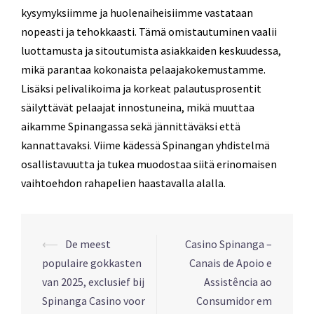
kysymyksiimme ja huolenaiheisiimme vastataan
nopeasti ja tehokkaasti. Tämä omistautuminen vaalii
luottamusta ja sitoutumista asiakkaiden keskuudessa,
mikä parantaa kokonaista pelaajakokemustamme.
Lisäksi pelivalikoima ja korkeat palautusprosentit
säilyttävät pelaajat innostuneina, mikä muuttaa
aikamme Spinangassa sekä jännittäväksi että
kannattavaksi. Viime kädessä Spinangan yhdistelmä
osallistavuutta ja tukea muodostaa siitä erinomaisen
vaihtoehdon rahapelien haastavalla alalla.
Navegação
⟵
De meest
Casino Spinanga –
de
populaire gokkasten
Canais de Apoio e
posts
van 2025, exclusief bij
Assistência ao
Spinanga Casino voor
Consumidor em