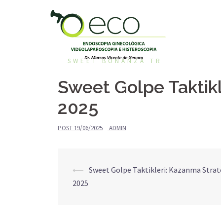
Pular
para
o
conteúdo
SWEET BONANZA TR
Sweet Golpe Taktikl
2025
POST
19/06/2025
ADMIN
Navegação
⟵
Sweet Golpe Taktikleri: Kazanma Strate
2025
de
posts