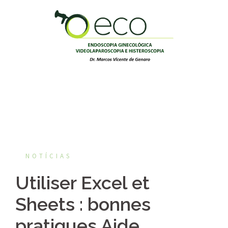
Pular
para
o
conteúdo
NOTÍCIAS
Utiliser Excel et
Sheets : bonnes
pratiques Aide