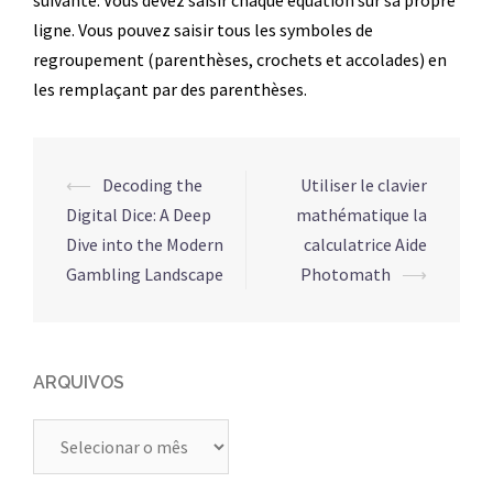
suivante. Vous devez saisir chaque équation sur sa propre
ligne. Vous pouvez saisir tous les symboles de
regroupement (parenthèses, crochets et accolades) en
les remplaçant par des parenthèses.
Navegação
⟵
Decoding the
Utiliser le clavier
de
Digital Dice: A Deep
mathématique la
posts
Dive into the Modern
calculatrice Aide
Gambling Landscape
Photomath
⟶
ARQUIVOS
Arquivos