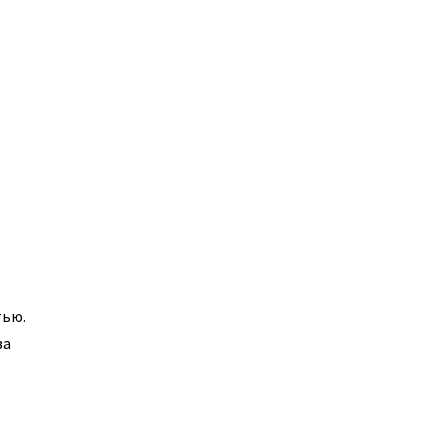
тью.
ва