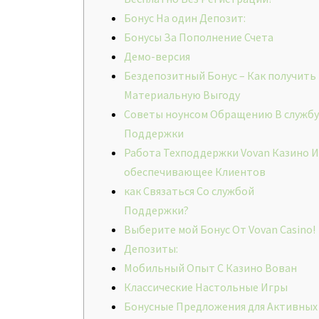
Бонус На один Депозит:
Бонусы За Пополнение Счета
Демо-версия
Бездепозитный Бонус – Как получить
Материальную Выгоду
Советы ноунсом Обращению В службу
Поддержки
Работа Техподдержки Vovan Казино И
обеспечивающее Клиентов
как Связаться Со службой
Поддержки?
Выберите мой Бонус От Vovan Casino!
Депозиты:
Мобильный Опыт С Казино Вован
Классические Настольные Игры
Бонусные Предложения для Активных