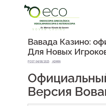
Pular
para
o
conteúdo
VOVAN CASINO
Вавада Казино: о
Для Новых Игроко
POST
04/08/2025
ADMIN
Официальны
Версия Вова