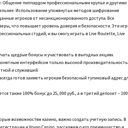
е. Общение пиппардом профессиональными крупье и другими
тельнее. Использование упомянутых методов шифрования
анные игроков от несанкционированного доступа. Все
еры, что повышает уровень доверия и безопасности. Эти иг
ссиональных студий, и вы смогу играть в Live Roulette, Live
чать щедрые бонусы и участвовать в выгодных акциях.
понятным интерфейсом только высокой производительность
ртной и служившей.
всегда готов заиметь игрокам безопасный тупиковый адрес д
ся также 100% бонус до 25, 000 руб., а в третий депозит – 10
торым возможностям казино, важно создать учетную запись. В
егистрации и Vovan Casino, расскажем о его преимущество и