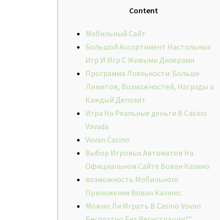
Content
Мобильный Сайт
Большой Ассортимент Настольных
Игр И Игр С Живыми Дилерами
Программа Лояльности: Больше
Лимитов, Возможностей, Награды а
Каждый Депозит
Игра На Реальные деньги В Casino
Vavada
Vovan Casino
Выбор Игровых Автоматов На
Официальном Сайте Вован Казино
возможность Мобильного
Приложения Вован Казино:
Можно Ли Играть В Casino Vovan
Бесплатно Без Регистрации?”